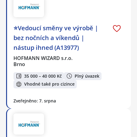
⭐Vedoucí směny ve výrobě |
bez nočních a víkendů |
nástup ihned (A13977)
HOFMANN WIZARD s.r.o.
Brno
35 000 – 40 000 Kč
Plný úvazek
Vhodné také pro cizince
Zveřejněno: 7. srpna