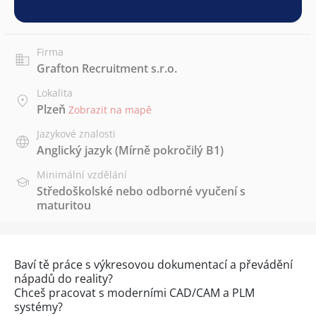
Firma
Grafton Recruitment s.r.o.
Lokalita
Plzeň
Zobrazit na mapě
Jazykové znalosti
Anglický jazyk
(Mírně pokročilý B1)
Minimální vzdělání
Středoškolské nebo odborné vyučení s
maturitou
Baví tě práce s výkresovou dokumentací a převádění
nápadů do reality?
Chceš pracovat s moderními CAD/CAM a PLM
systémy?