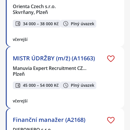
Orienta Czech s.r.o.
Skvrňany, Plzeň
34 000 – 38 000 Kč
Plný úvazek
včerejší
MISTR ÚDRŽBY (m/ž) (A11663)
Manuvia Expert Recruitment CZ…
Plzeň
45 000 – 54 000 Kč
Plný úvazek
včerejší
Finanční manažer (A2168)
DISPONERO s.r.o.