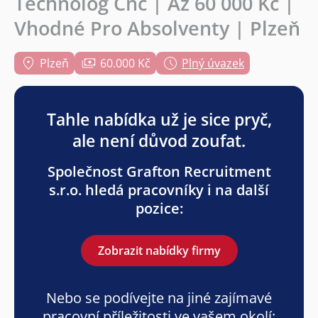
Technolog Cnc | Až 60 000 Kč |
Vhodné Pro Absolventy | Plzeň
Plzeň
60.000 Kč
Plný úvazek
Tahle nabídka už je sice pryč,
ale není důvod zoufat.
Společnost Grafton Recruitment
s.r.o. hledá pracovníky i na další
pozice:
Zobrazit nabídky firmy
Nebo se podívejte na jiné zajímavé
pracovní příležitosti ve vašem okolí: