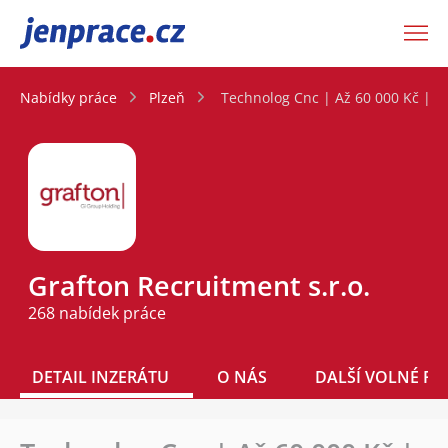
JenPráce.cz
Nabídky práce
Plzeň
Technolog Cnc | Až 60 000 Kč | V
Grafton Recruitment s.r.o.
268 nabídek práce
DETAIL INZERÁTU
O NÁS
DALŠÍ VOLNÉ PO