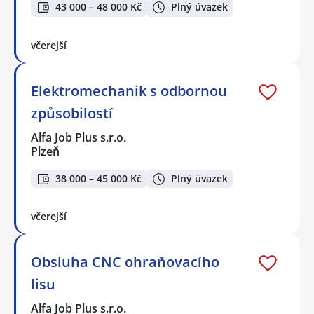
43 000 – 48 000 Kč
Plný úvazek
včerejší
Elektromechanik s odbornou
způsobilostí
Alfa Job Plus s.r.o.
Plzeň
38 000 – 45 000 Kč
Plný úvazek
včerejší
Obsluha CNC ohraňovacího
lisu
Alfa Job Plus s.r.o.