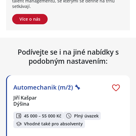
talent managementu, se kterými se denně na trhu
setkávají.
Více o nás
Podívejte se i na jiné nabídky s
podobným nastavením:
Automechanik (m/ž) 🔧
Jiří Kašpar
Dýšina
45 000 – 55 000 Kč
Plný úvazek
Vhodné také pro absolventy