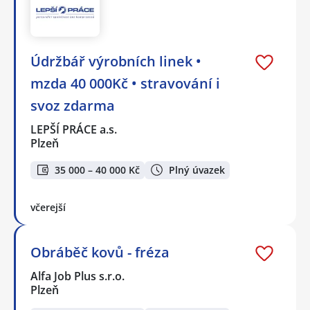
Údržbář výrobních linek •
mzda 40 000Kč • stravování i
svoz zdarma
LEPŠÍ PRÁCE a.s.
Plzeň
35 000 – 40 000 Kč
Plný úvazek
včerejší
Obráběč kovů - fréza
Alfa Job Plus s.r.o.
Plzeň