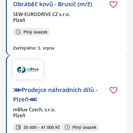
Obráběč kovů - Brusič (m/ž)
SEW-EURODRIVE CZ s.r.o.
Plzeň
Plný úvazek
Zveřejněno: 5. srpna
⋙Prodejce náhradních dílů -
Plzeň⋘
mBlue Czech, s.r.o.
Plzeň
35 000 – 41 000 Kč
Plný úvazek