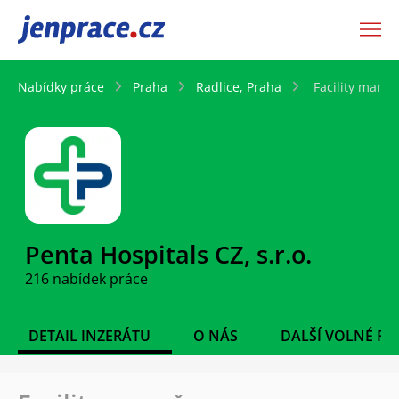
JenPráce.cz
Nabídky práce
Praha
Radlice, Praha
Facility manaž
Penta Hospitals CZ, s.r.o.
216 nabídek práce
DETAIL INZERÁTU
O NÁS
DALŠÍ VOLNÉ PO