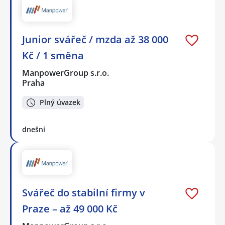
Junior svářeč / mzda až 38 000
Kč / 1 směna
ManpowerGroup s.r.o.
Praha
Plný úvazek
dnešní
Svářeč do stabilní firmy v
Praze – až 49 000 Kč