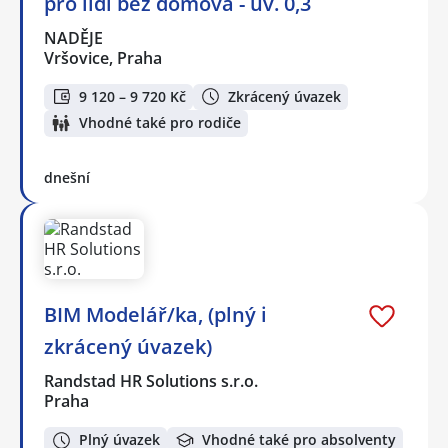
pro lidi bez domova - úv. 0,3
NADĚJE
Vršovice, Praha
9 120 – 9 720 Kč
Zkrácený úvazek
Vhodné také pro rodiče
dnešní
BIM Modelář/ka, (plný i
zkrácený úvazek)
Randstad HR Solutions s.r.o.
Praha
Plný úvazek
Vhodné také pro absolventy