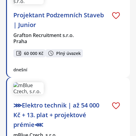
Projektant Podzemních Staveb
| Junior
Grafton Recruitment s.r.o.
Praha
60 000 Kč
Plný úvazek
dnešní
⋙Elektro technik | až 54 000
Kč + 13. plat + projektové
prémie⋘
mBlue Czech, s.r.o.