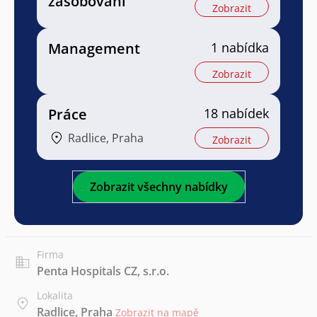
zásobování
Zobrazit
Management
1 nabídka
Zobrazit
Práce
18 nabídek
Radlice, Praha
Zobrazit
Zobrazit všechny nabídky
Firma
Penta Hospitals CZ, s.r.o.
Lokalita
Radlice, Praha
Zobrazit na mapě