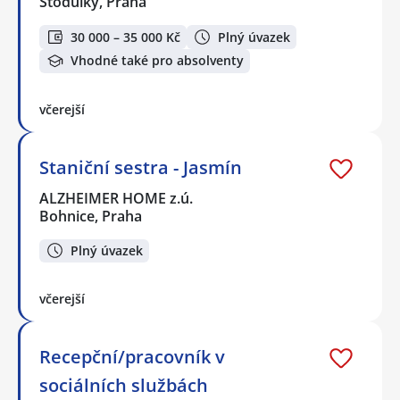
Stodůlky, Praha
30 000 – 35 000 Kč
Plný úvazek
Vhodné také pro absolventy
včerejší
Staniční sestra - Jasmín
ALZHEIMER HOME z.ú.
Bohnice, Praha
Plný úvazek
včerejší
Recepční/pracovník v
sociálních službách