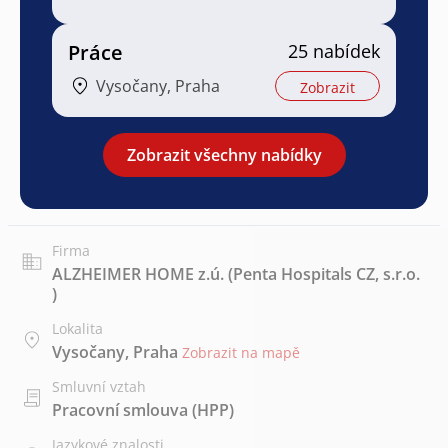
Práce
25 nabídek
Vysočany, Praha
Zobrazit
Zobrazit všechny nabídky
Firma
ALZHEIMER HOME z.ú. (Penta Hospitals CZ, s.r.o.
)
Lokalita
Vysočany, Praha
Zobrazit na mapě
Smluvní vztah
Pracovní smlouva (HPP)
Jazykové znalosti