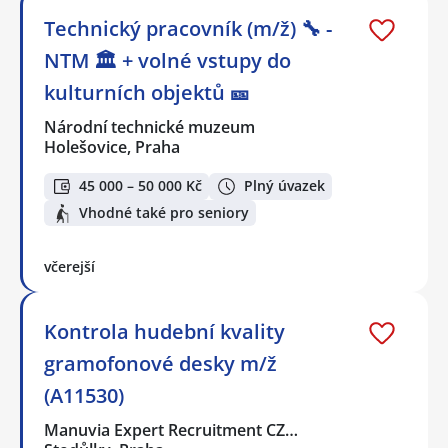
Technický pracovník (m/ž) 🔧 -
NTM 🏛 + volné vstupy do
kulturních objektů 🎫
Národní technické muzeum
Holešovice, Praha
45 000 – 50 000 Kč
Plný úvazek
Vhodné také pro seniory
včerejší
Kontrola hudební kvality
gramofonové desky️ m/ž
(A11530)
Manuvia Expert Recruitment CZ…