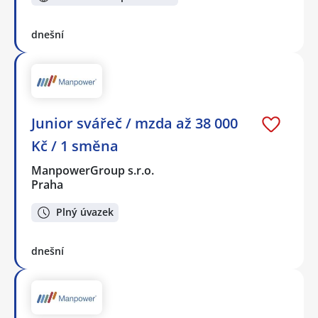
dnešní
Junior svářeč / mzda až 38 000
Kč / 1 směna
ManpowerGroup s.r.o.
Praha
Plný úvazek
dnešní