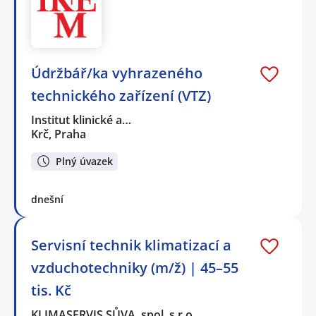
Údržbář/ka vyhrazeného
technického zařízení (VTZ)
Institut klinické a…
Krč, Praha
Plný úvazek
dnešní
Servisní technik klimatizací a
vzduchotechniky (m/ž) | 45–55
tis. Kč
KLIMASERVIS SŮVA, spol. s r.o.