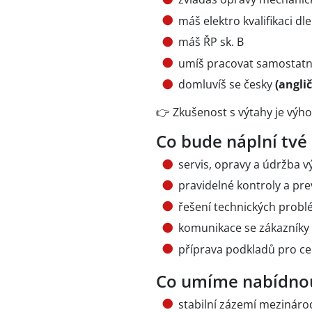
máš elektro kvalifikaci dl
máš ŘP sk. B
umíš pracovat samostat
domluvíš se česky
(angli
👉 Zkušenost s výtahy je výh
Co bude náplní tvé
servis, opravy a údržba v
pravidelné kontroly a pr
řešení technických probl
komunikace se zákazníky v
příprava podkladů pro c
Co umíme nabídno
stabilní zázemí mezináro