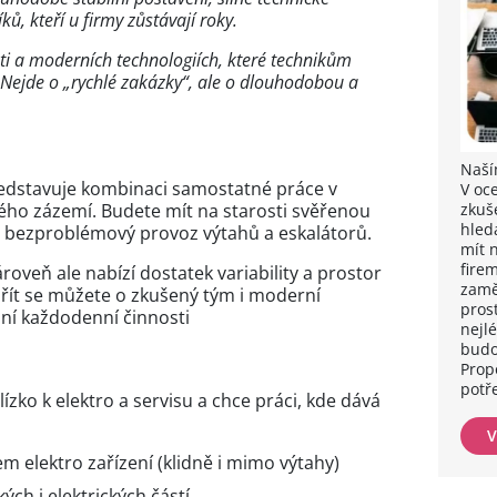
, kteří u firmy zůstávají roky.
sti a moderních technologiích, které technikům
. Nejde o „rychlé zakázky“, ale o dlouhodobou a
Naší
ředstavuje kombinaci samostatné práce v
V oc
ho zázemí. Budete mít na starosti svěřenou
zkuš
hled
at bezproblémový provoz výtahů a eskalátorů.
mít 
fire
roveň ale nabízí dostatek variability a prostor
zamě
přít se můžete o zkušený tým i moderní
prost
ní každodenní činnosti
nejlé
budo
Prop
potř
zko k elektro a servisu a chce práci, kde dává
V
m elektro zařízení (klidně i mimo výtahy)
ch i elektrických částí