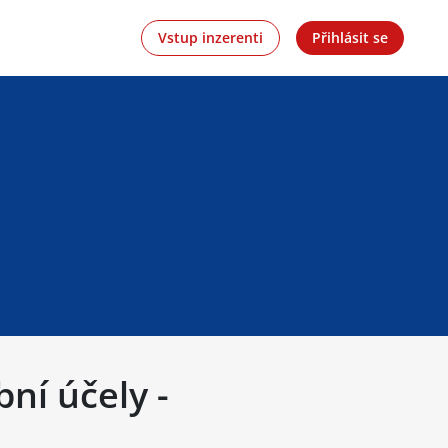
Vstup inzerenti
Přihlásit se
ní účely -