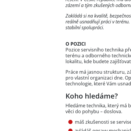
zázemí a tým zkušených odborníků
Zakládá si na kvalitě, bezpečno
reálně usnadňují práci v terénu
stabilní spolupráci.
O POZICI
Pozice servisního technika p
terénu a odborného technické
lokalitu, kde budete zajišťov
Práce má jasnou strukturu, zá
pro vlastní organizaci dne. O
technologie, které Vám usnad
Koho hledáme?
Hledáme technika, který má blí
věci do pohybu – doslova.
máš zkušenosti se servise
zvládáš opravy mechanický