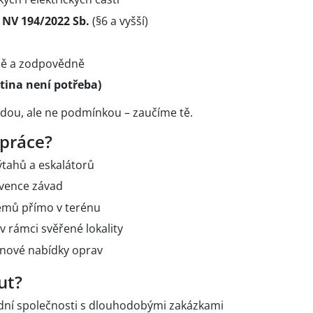
e
NV 194/2022 Sb.
(§6 a vyšší)
ně a zodpovědně
čtina není potřeba)
odou, ale ne podmínkou – zaučíme tě.
 práce?
ýtahů a eskalátorů
evence závad
émů přímo v terénu
 rámci svěřené lokality
enové nabídky oprav
ut?
dní společnosti s dlouhodobými zakázkami