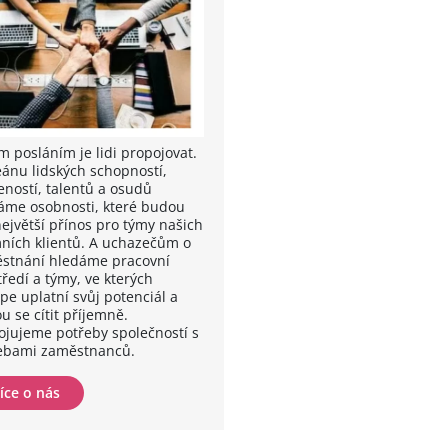
m posláním je lidi propojovat.
eánu lidských schopností,
eností, talentů a osudů
áme osobnosti, které budou
největší přínos pro týmy našich
mních klientů. A uchazečům o
stnání hledáme pracovní
ředí a týmy, ve kterých
pe uplatní svůj potenciál a
u se cítit příjemně.
ojujeme potřeby společností s
ebami zaměstnanců.
íce o nás