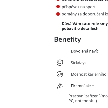
příspěvek na sport
odměny za doporučení kol
Dává Vám tato role smys
pobavit o detailech
Benefity
Dovolená navíc
Sickdays
Možnost kariérního 
Firemní akce
Pracovní zařízení (mob
PC, notebook...)