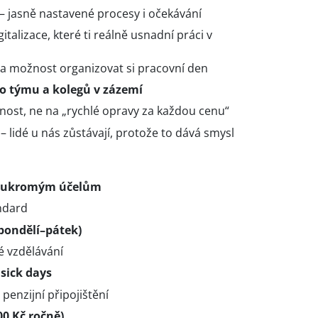
– jasně nastavené procesy i očekávání
talizace, které ti reálně usnadní práci v
a možnost organizovat si pracovní den
o týmu a kolegů v zázemí
čnost, ne na „rychlé opravy za každou cenu“
– lidé u nás zůstávají, protože to dává smysl
 soukromým účelům
ndard
(pondělí–pátek)
ké vzdělávání
 sick days
penzijní připojištění
00 Kč ročně)