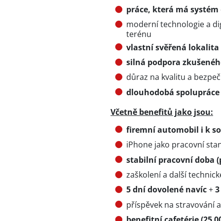
práce, která má systém
moderní technologie a digi
terénu
vlastní svěřená lokalita
silná podpora zkušenéh
důraz na kvalitu a bezpe
dlouhodobá spolupráce
Včetně benefitů jako jsou:
firemní automobil i k
iPhone jako pracovní sta
stabilní pracovní doba 
zaškolení a další technic
5 dní dovolené navíc
+
3
příspěvek na stravování a 
benefitní cafetérie (25 0