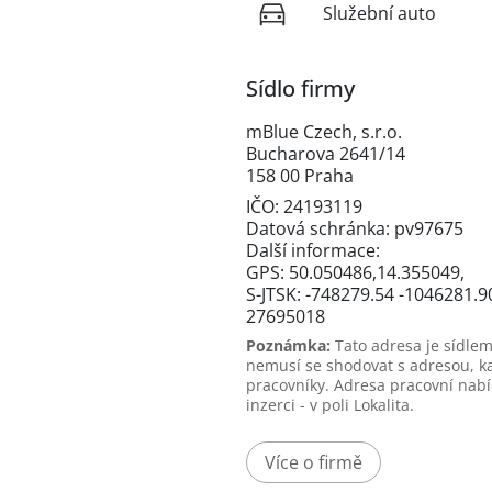
Služební auto
Sídlo firmy
mBlue Czech, s.r.o.
Bucharova 2641/14
158 00 Praha
IČO: 24193119
Datová schránka: pv97675
Další informace:
GPS: 50.050486,14.355049,
S-JTSK: -748279.54 -1046281.9
27695018
Poznámka:
Tato adresa je sídlem
nemusí se shodovat s adresou, k
pracovníky. Adresa pracovní nabí
inzerci - v poli Lokalita.
Více o firmě