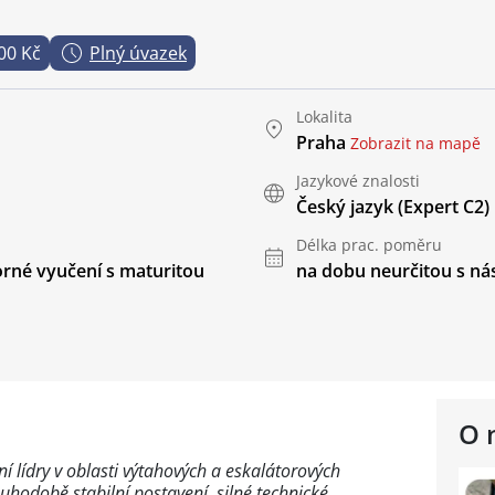
00 Kč
Plný úvazek
Lokalita
Praha
Zobrazit na mapě
Jazykové znalosti
Český jazyk
(Expert C2)
Délka prac. poměru
rné vyučení s maturitou
na dobu neurčitou s 
O 
í lídry v oblasti výtahových a eskalátorových
uhodobě stabilní postavení, silné technické