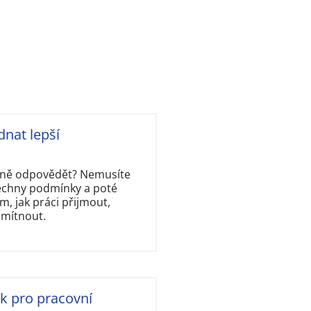
dnat lepší
rávně odpovědět? Nemusíte
šechny podmínky a poté
, jak práci přijmout,
dmítnout.
ok pro pracovní