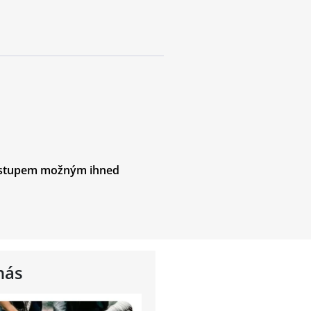
nástupem možným ihned
nás