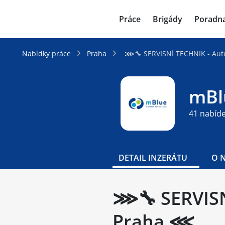
JenPráce.cz
Práce
Brigády
Poradn
Nabídky práce
Praha
⋙🔧 SERVISNÍ TECHNIK - Auto
mBlu
41 nabíd
DETAIL INZERÁTU
O 
⋙🔧 SERVISNÍ
Praha ⋘