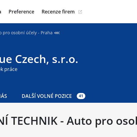
a
Preference
Recenze firem
 pro osobní účely - Praha ⋘
e Czech, s.r.o.
ek práce
NÁS
DALŠÍ VOLNÉ POZICE
41
 TECHNIK - Auto pro osob