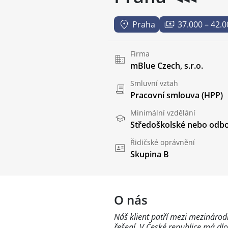
Praha
37.000 – 42.0
Firma
mBlue Czech, s.r.o.
Smluvní vztah
Pracovní smlouva (HPP)
Minimální vzdělání
Středoškolské nebo odbo
Řidičské oprávnění
Skupina B
O nás
Náš klient patří mezi mezinárodn
řešení. V České republice má dlo