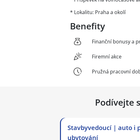
* Lokalitu: Praha a okolí
Benefity
Finanční bonusy a p
Firemní akce
Pružná pracovní do
Podívejte 
Stavbyvedoucí | auto i 
ubytování