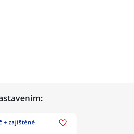
nastavením:
 + zajištěné