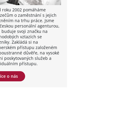
od roku 2002 pomáháme
zečům o zaměstnání s jejich
tněním na trhu práce. Jsme
 českou personální agenturou,
á buduje svoji značku na
hodobých vztazích se
zníky. Zakládá si na
nerském přístupu založeném
boustranné důvěře, na vysoké
ni poskytovaných služeb a
viduálním přístupu.
íce o nás