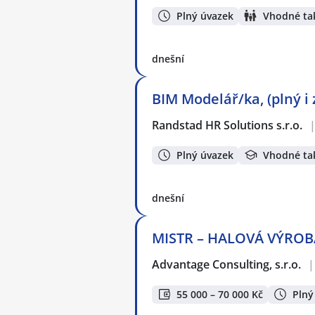
Plný úvazek
Vhodné tak
dnešní
BIM Modelář/ka, (plný i
Randstad HR Solutions s.r.o.
Plný úvazek
Vhodné ta
dnešní
MISTR – HALOVÁ VÝROBA 
Advantage Consulting, s.r.o.
|
55 000 – 70 000 Kč
Plný