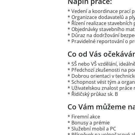
Náplň práce:
* Vedení a koordinace prací 
* Organizace dodavatelů a p
* Řízení realizace stavebních 
* Objednávky stavebního mate
* Důraz na dodržování bezpe
* Pravidelné reportování o p
Co od Vás očekává
* SŠ nebo VŠ vzdělání, ideál
* Předchozí zkušenosti na po
* Dobrou orientaci v technic
* Schopnost vést tým a organ
* Uživatelskou znalost práce 
* Řidičský průkaz sk. B
Co Vám můžeme na
* Firemní akce
* Bonusy a prémie
* Služební mobil a PC
* Příspěvek na volnočasové ak