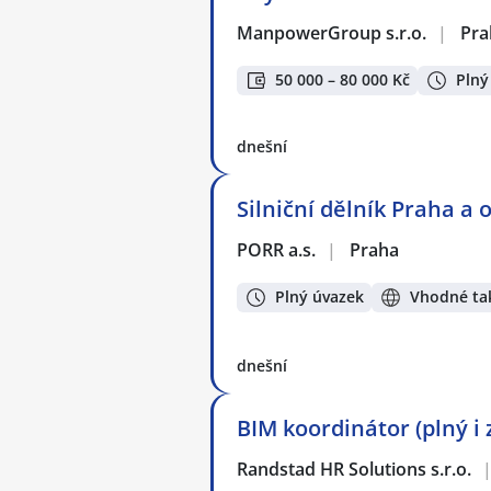
ManpowerGroup s.r.o.
|
Pra
50 000 – 80 000 Kč
Plný
dnešní
Silniční dělník Praha a o
PORR a.s.
|
Praha
Plný úvazek
Vhodné tak
dnešní
BIM koordinátor (plný i
Randstad HR Solutions s.r.o.