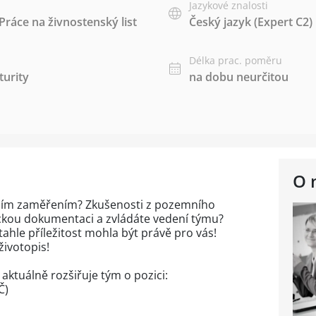
Jazykové znalosti
Práce na živnostenský list
Český jazyk
(Expert C2)
Délka prac. poměru
urity
na dobu neurčitou
O 
bním zaměřením? Zkušenosti z pozemního
nickou dokumentaci a zvládáte vedení týmu?
tahle příležitost mohla být právě pro vás!
životopis!
 aktuálně rozšiřuje tým o pozici:
Č)