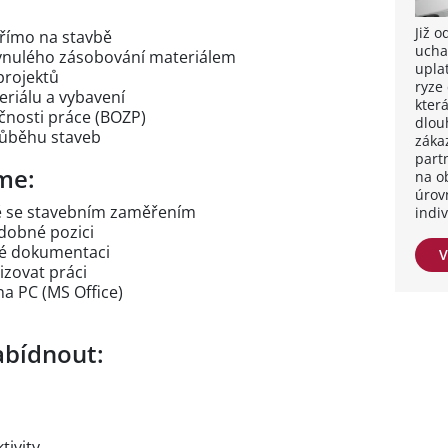
Již 
přímo na stavbě
ucha
lynulého zásobování materiálem
upla
projektů
ryze
riálu a vybavení
kter
čnosti práce (BOZP)
dlou
růběhu staveb
záka
part
me:
na o
úrov
ně se stavebním zaměřením
indi
dobné pozici
ké dokumentaci
V
izovat práci
na PC (MS Office)
bídnout:
tivity