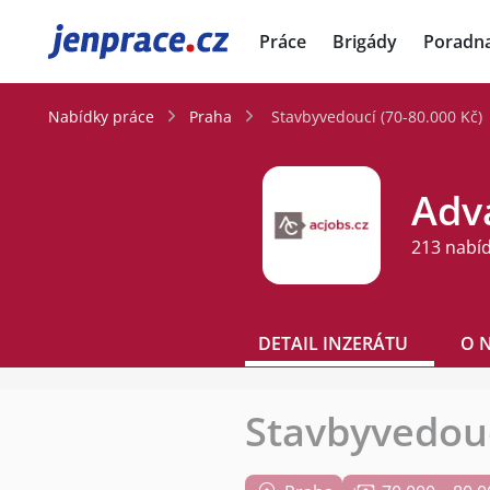
JenPráce.cz
Práce
Brigády
Poradn
Nabídky práce
Praha
Stavbyvedoucí (70-80.000 Kč)
Adva
213 nabí
DETAIL INZERÁTU
O 
Stavbyvedouc