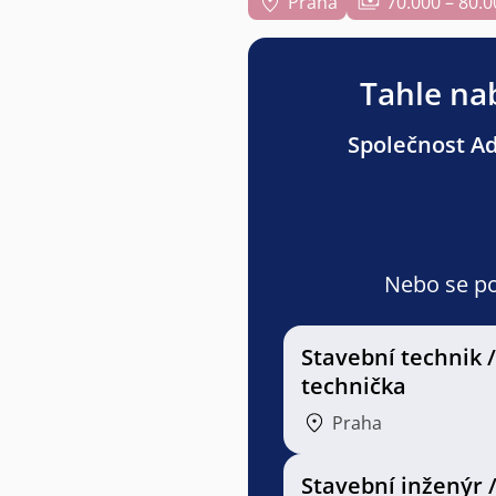
Praha
70.000 – 80.0
Tahle nab
Společnost Adv
Nebo se pod
Stavební technik /
technička
Praha
Stavební inženýr 