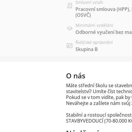
Smluvní vztah
Pracovní smlouva (HPP)
,
(OSVČ)
Minimální vzdělání
Odborné vyučení bez mat
Řidičské oprávnění
Skupina B
O nás
Máte střední školu se stave
stavitelství? Umíte číst tech
Pokud se v tom vidíte, pak by 
Neváhejte a zašlete nám svůj 
Stabilní a rostoucí společnost
STAVBYVEDOUCÍ (70-80.000 K