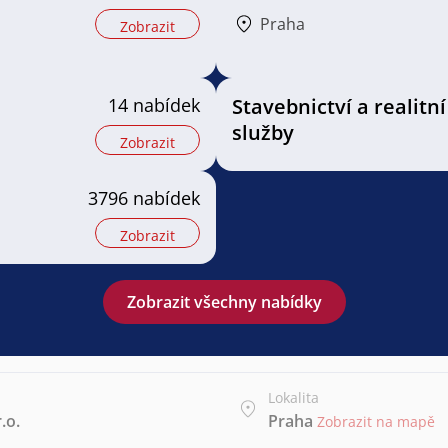
Praha
Zobrazit
14 nabídek
Stavebnictví a realitní
služby
Zobrazit
3796 nabídek
Zobrazit
Zobrazit všechny nabídky
Lokalita
.o.
Praha
Zobrazit na mapě