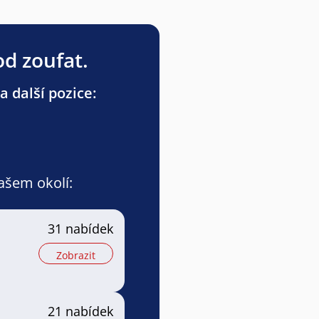
od zoufat.
a další pozice:
vašem okolí:
31 nabídek
Zobrazit
21 nabídek