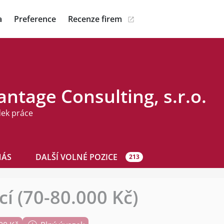
a
Preference
Recenze firem
ntage Consulting, s.r.o.
dek práce
NÁS
DALŠÍ VOLNÉ POZICE
213
í (70-80.000 Kč)