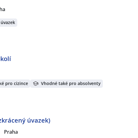
ha
 úvazek
kolí
é pro cizince
Vhodné také pro absolventy
 zkrácený úvazek)
|
Praha