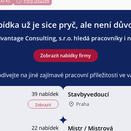
00 Kč
Plný úvazek
ídka už je sice pryč, ale není dův
antage Consulting, s.r.o. hledá pracovníky i n
Zobrazit nabídky firmy
ívejte na jiné zajímavé pracovní příležitosti ve 
39 nabídek
Stavbyvedoucí
Praha
Zobrazit
/
22 nabídek
Mistr / Mistrová