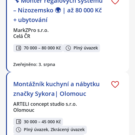
🔧 Montér regálových systémů
– Nizozemsko 🌍 | až 80 000 Kč
+ ubytování
MarkZPro s.r.o.
Celá ČR
70 000 – 80 000 Kč
Plný úvazek
Zveřejněno: 3. srpna
Montážník kuchyní a nábytku
značky Sykora| Olomouc
ARTELI concept studio s.r.o.
Olomouc
30 000 – 45 000 Kč
Plný úvazek, Zkrácený úvazek