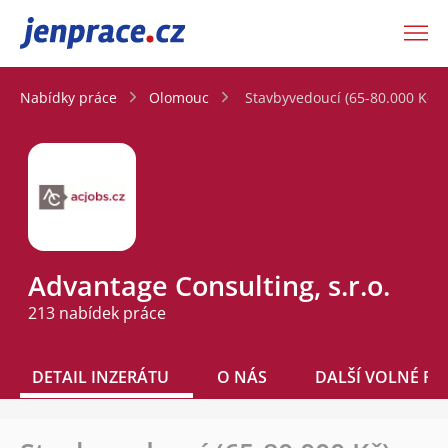
JenPráce.cz
Nabídky práce
Olomouc
Stavbyvedoucí (65-80.000 Kč)
Advantage Consulting, s.r.o.
213 nabídek práce
DETAIL INZERÁTU
O NÁS
DALŠÍ VOLNÉ PO