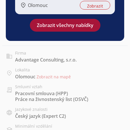
Olomouc
Zobrazit
Zobrazit všechny nabídky
Firma
Advantage Consulting, s.r.o.
Lokalita
Olomouc
Zobrazit na mapě
Smluvní vztah
Pracovní smlouva (HPP)
Práce na živnostenský list (OSVČ)
Jazykové znalosti
Český jazyk
(Expert C2)
Minimální vzdělání