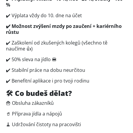
%
✔️ Výplata vždy do 10. dne na účet
✔️ Možnost zvýšení mzdy po zaučení + kariérního
růstu
✔️ Zaškolení od zkušených kolegů (všechno tě
naučíme 👍)
✔️ 50% sleva na jídlo 🍔
✔️ Stabilní práce na dobu neurčitou
✔️ Benefitní aplikace i pro tvoji rodinu
🛠 Co budeš dělat?
🍟 Obsluha zákazníků
🥤 Příprava jídla a nápojů
🧹 Udržování čistoty na pracovišti