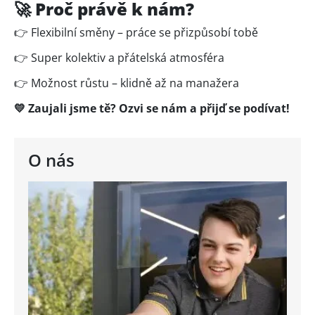
🚀 Proč právě k nám?
👉 Flexibilní směny – práce se přizpůsobí tobě
👉 Super kolektiv a přátelská atmosféra
👉 Možnost růstu – klidně až na manažera
💛 Zaujali jsme tě? Ozvi se nám a přijď se podívat!
O nás