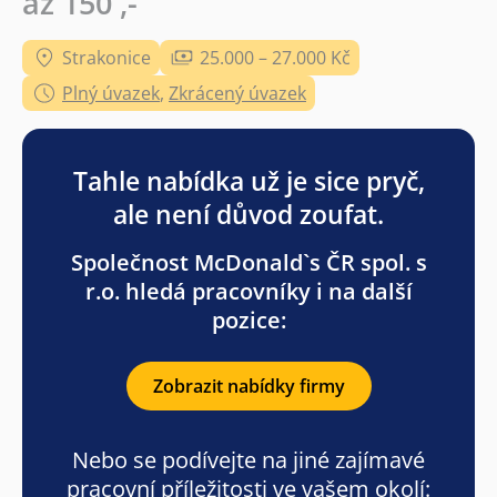
až 150 ,-
Strakonice
25.000 – 27.000 Kč
Plný úvazek
,
Zkrácený úvazek
Tahle nabídka už je sice pryč,
ale není důvod zoufat.
Společnost McDonald`s ČR spol. s
r.o. hledá pracovníky i na další
pozice:
Zobrazit nabídky firmy
Nebo se podívejte na jiné zajímavé
pracovní příležitosti ve vašem okolí: