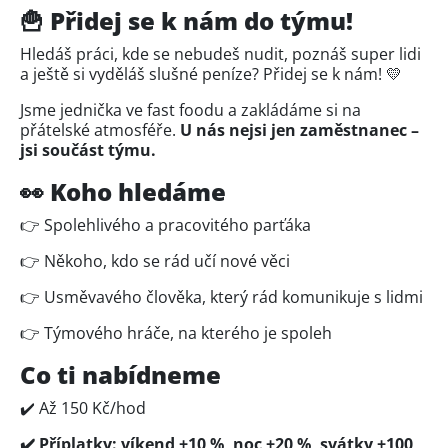
🍟 Přidej se k nám do týmu!
Hledáš práci, kde se nebudeš nudit, poznáš super lidi
a ještě si vyděláš slušné peníze? Přidej se k nám! 💛
Jsme jednička ve fast foodu a zakládáme si na
přátelské atmosféře.
U nás nejsi jen zaměstnanec –
jsi součást týmu.
👀 Koho hledáme
👉 Spolehlivého a pracovitého parťáka
👉 Někoho, kdo se rád učí nové věci
👉 Usměvavého člověka, který rád komunikuje s lidmi
👉 Týmového hráče, na kterého je spoleh
Co ti nabídneme
✔️ Až 150 Kč/hod
✔️ Příplatky: víkend +10 %, noc +20 %, svátky +100