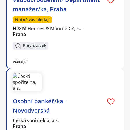
manažer/ka, Praha
Nutně vás hledají
H & M Hennes & Mauritz CZ, s…
Praha
Plný úvazek
včerejší
Osobní bankéř/ka -
Novodvorská
Česká spořitelna, a.s.
Praha