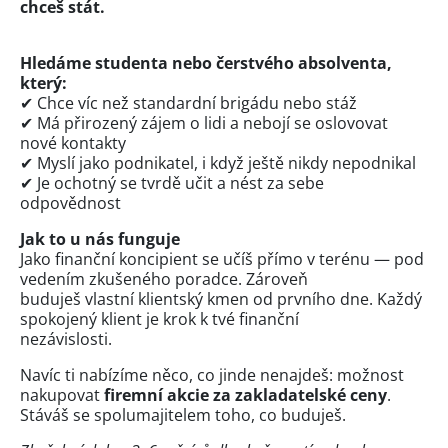
chceš stát.
Hledáme studenta nebo čerstvého absolventa,
který:
✔ Chce víc než standardní brigádu nebo stáž
✔ Má přirozený zájem o lidi a nebojí se oslovovat
nové kontakty
✔ Myslí jako podnikatel, i když ještě nikdy nepodnikal
✔ Je ochotný se tvrdě učit a nést za sebe
odpovědnost
Jak to u nás funguje
Jako finanční koncipient se učíš přímo v terénu — pod
vedením zkušeného poradce. Zároveň
buduješ vlastní klientský kmen od prvního dne. Každý
spokojený klient je krok k tvé finanční
nezávislosti.
Navíc ti nabízíme něco, co jinde nenajdeš: možnost
nakupovat
firemní akcie za
zakladatelské ceny
.
Stáváš se spolumajitelem toho, co buduješ.