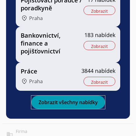
Pojišťovací poradce /
poradkyně
Zobrazit
Praha
Bankovnictví,
183 nabídek
finance a
Zobrazit
pojišťovnictví
Práce
3844 nabídek
Praha
Zobrazit
Zobrazit všechny nabídky
Firma