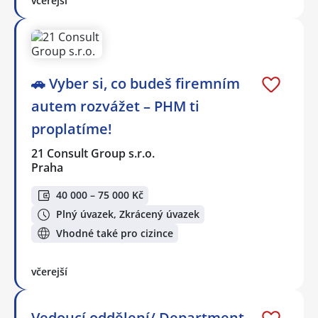
včerejší
🚗 Vyber si, co budeš firemním
autem rozvážet – PHM ti
proplatíme!
21 Consult Group s.r.o.
Praha
40 000 – 75 000 Kč
Plný úvazek, Zkrácený úvazek
Vhodné také pro cizince
včerejší
Vedoucí oddělení/ Department