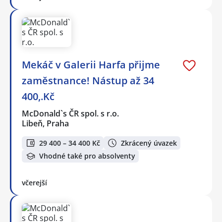
Mekáč v Galerii Harfa přijme
zaměstnance! Nástup až 34
400,.Kč
McDonald`s ČR spol. s r.o.
Libeň, Praha
29 400 – 34 400 Kč
Zkrácený úvazek
Vhodné také pro absolventy
včerejší