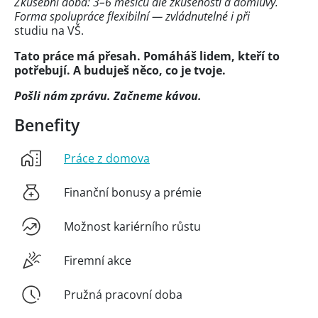
Zkušební doba: 3–6 měsíců dle zkušeností a domluvy.
Forma spolupráce flexibilní — zvládnutelné i při
studiu na VŠ.
Tato práce má přesah. Pomáháš lidem, kteří to
potřebují. A buduješ něco,
co je tvoje.
Pošli nám zprávu. Začneme kávou.
Benefity
Práce z domova
Finanční bonusy a prémie
Možnost kariérního růstu
Firemní akce
Pružná pracovní doba