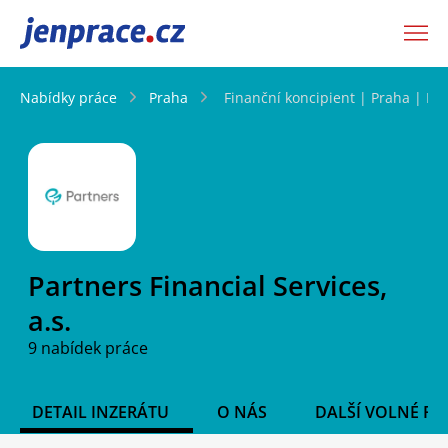
JenPráce.cz
Nabídky práce
Praha
Finanční koncipient | Praha | Ide
Partners Financial Services,
a.s.
9 nabídek práce
DETAIL INZERÁTU
O NÁS
DALŠÍ VOLNÉ PO