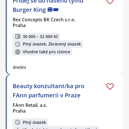
Přidej se do našeho týmu
Burger King 🍔👑
Rex Concepts BK Czech s.r.o.
Praha
30 000 – 32 000 Kč
Plný úvazek, Zkrácený úvazek
Vhodné také pro cizince
dnešní
Beauty konzultant/ka pro
FAnn parfumerii v Praze
FAnn Retail, a.s.
Praha
Plný úvazek