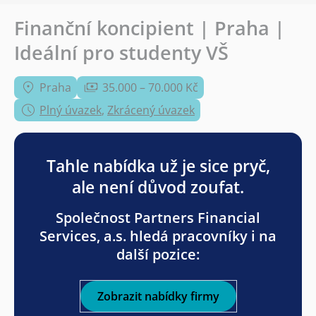
Finanční koncipient | Praha |
Ideální pro studenty VŠ
Praha
35.000 – 70.000 Kč
Plný úvazek
,
Zkrácený úvazek
Tahle nabídka už je sice pryč,
ale není důvod zoufat.
Společnost Partners Financial
Services, a.s. hledá pracovníky i na
další pozice:
Zobrazit nabídky firmy