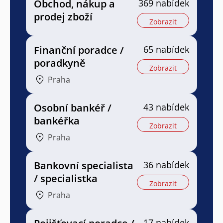
Obchod, nákup a
369 nabídek
prodej zboží
Zobrazit
Finanční poradce /
65 nabídek
poradkyně
Zobrazit
Praha
Osobní bankéř /
43 nabídek
bankéřka
Zobrazit
Praha
Bankovní specialista
36 nabídek
/ specialistka
Zobrazit
Praha
17 nabídek