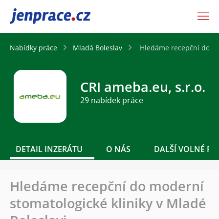
JenPráce.cz
Nabídky práce
Mladá Boleslav
Hledáme recepční do mod
CRI ameba.eu, s.r.o.
29 nabídek práce
DETAIL INZERÁTU
O NÁS
DALŠÍ VOLNÉ PO
Hledáme recepční do moderní
stomatologické kliniky v Mladé