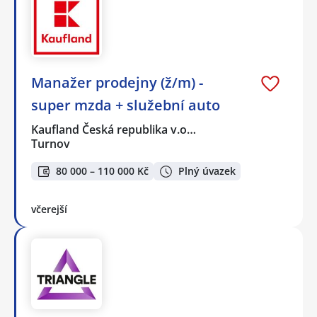
Manažer prodejny (ž/m) -
super mzda + služební auto
Kaufland Česká republika v.o…
Turnov
80 000 – 110 000 Kč
Plný úvazek
včerejší