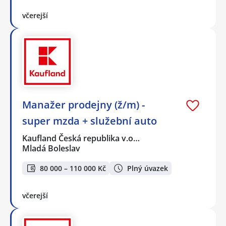
včerejší
Manažer prodejny (ž/m) -
super mzda + služební auto
Kaufland Česká republika v.o…
Mladá Boleslav
80 000 – 110 000 Kč
Plný úvazek
včerejší