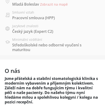
Mladá Boleslav
Zobrazit na mapě
Smluvní vztah
Pracovní smlouva (HPP)
Jazykové znalosti
Český jazyk
(Expert C2)
Minimální vzdělání
Středoškolské nebo odborné vyučení s
maturitou
O nás
Jsme přátelská a stabilní stomatologická klinika s
moderním vybavením a příjemným kolektivem.
Záleží nám na dobře fungujícím týmu i kvalitní
péči o naše pacienty. Do našeho týmu nyní
hledáme milou a spolehlivou kolegyni / kolegu na
pozici recepční.