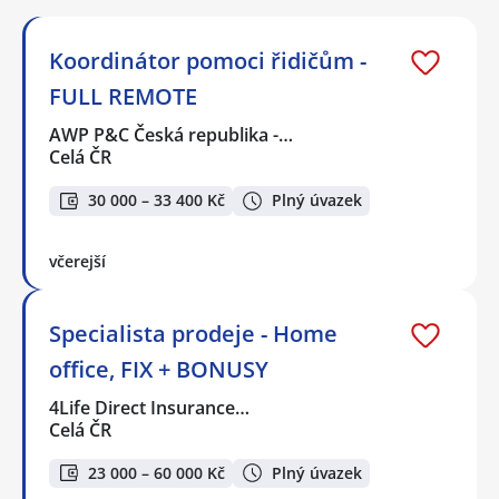
Koordinátor pomoci řidičům -
FULL REMOTE
AWP P&C Česká republika -…
Celá ČR
30 000 – 33 400 Kč
Plný úvazek
včerejší
Specialista prodeje - Home
office, FIX + BONUSY
4Life Direct Insurance…
Celá ČR
23 000 – 60 000 Kč
Plný úvazek