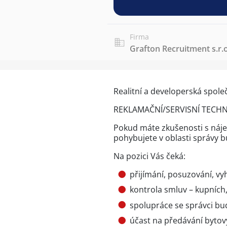
Firma
Grafton Recruitment s.r.o
Realitní a developerská spole
REKLAMAČNÍ/SERVISNÍ TECHN
Pokud máte zkušenosti s náj
pohybujete v oblasti správy bu
Na pozici Vás čeká:
přijímání, posuzování, v
kontrola smluv – kupních
spolupráce se správci bu
účast na předávání bytov