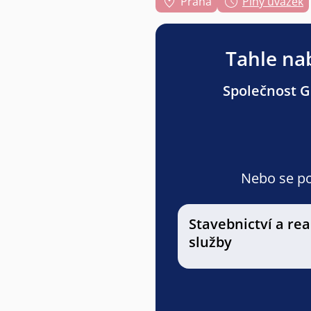
Praha
Plný úvazek
Tahle nab
Společnost Gr
Nebo se pod
Stavebnictví a rea
služby