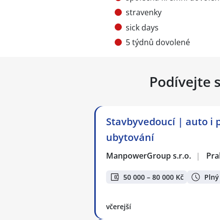
stravenky
sick days
5 týdnů dovolené
Podívejte 
Stavbyvedoucí | auto i 
ubytování
ManpowerGroup s.r.o.
|
Pra
50 000 – 80 000 Kč
Plný
včerejší