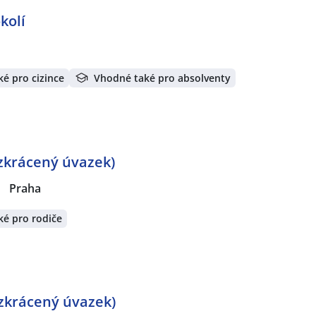
kolí
é pro cizince
Vhodné také pro absolventy
 zkrácený úvazek)
|
Praha
é pro rodiče
 zkrácený úvazek)