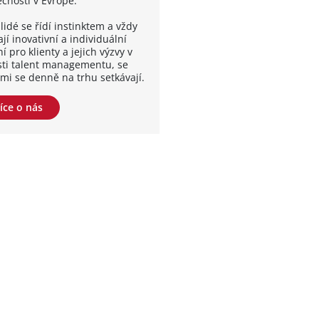
ečností v Evropě.
lidé se řídí instinktem a vždy
jí inovativní a individuální
í pro klienty a jejich výzvy v
sti talent managementu, se
ými se denně na trhu setkávají.
íce o nás