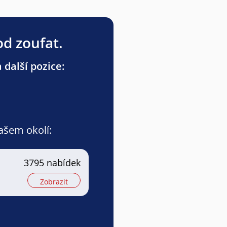
od zoufat.
 další pozice:
vašem okolí:
3795 nabídek
Zobrazit