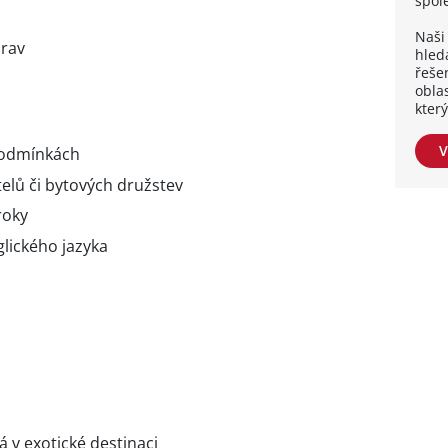
spol
Naši 
prav
hleda
řešen
obla
kter
V
podmínkách
elů či bytových družstev
roky
glického jazyka
 v exotické destinaci