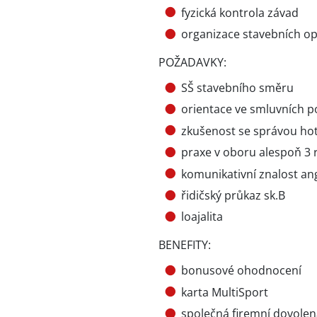
fyzická kontrola závad
organizace stavebních o
POŽADAVKY:
SŠ stavebního směru
orientace ve smluvních 
zkušenost se správou hot
praxe v oboru alespoň 3 
komunikativní znalost an
řidičský průkaz sk.B
loajalita
BENEFITY:
bonusové ohodnocení
karta MultiSport
společná firemní dovolená