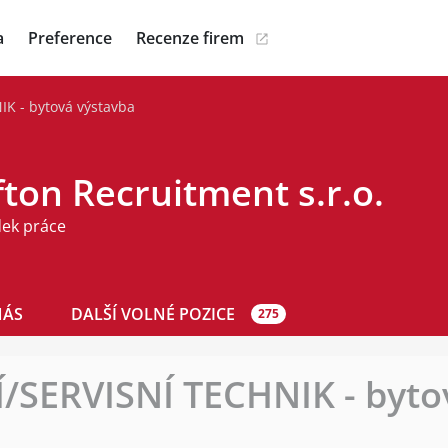
a
Preference
Recenze firem
K - bytová výstavba
ton Recruitment s.r.o.
dek práce
NÁS
DALŠÍ VOLNÉ POZICE
275
SERVISNÍ TECHNIK - byto