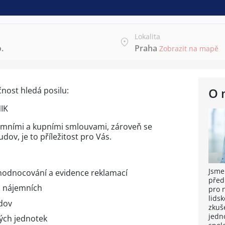
Lokalita
.
Praha
Zobrazit na mapě
čnost hledá posilu:
O 
IK
emními a kupními smlouvami, zároveň se
dov, je to příležitost pro Vás.
Jsme
yhodnocování a evidence reklamací
před
, nájemních
pro 
lidsk
dov
zkuše
jedn
ých jednotek