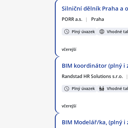
Silniční dělník Praha a o
PORR a.s.
|
Praha
Plný úvazek
Vhodné tak
včerejší
BIM koordinátor (plný i
Randstad HR Solutions s.r.o.
Plný úvazek
Vhodné tak
včerejší
BIM Modelář/ka, (plný i