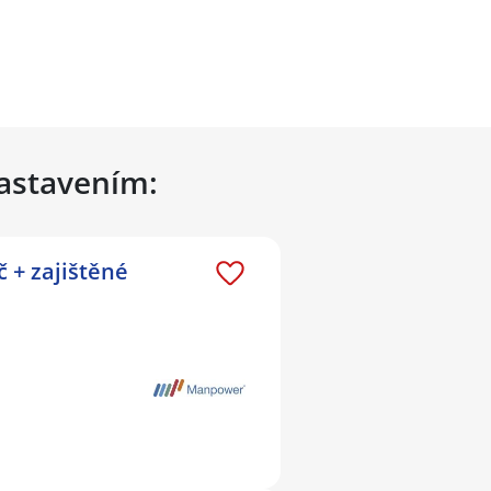
nastavením:
 + zajištěné