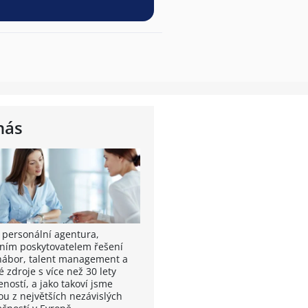
nás
 personální agentura,
ním poskytovatelem řešení
nábor, talent management a
é zdroje s více než 30 lety
ností, a jako takoví jsme
ou z největších nezávislých