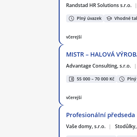
Randstad HR Solutions s.r.o.
Plný úvazek
Vhodné ta
včerejší
MISTR – HALOVÁ VÝROBA 
Advantage Consulting, s.r.o.
|
55 000 – 70 000 Kč
Plný
včerejší
Profesionální předseda 
Vaše domy, s.r.o.
|
Stodůlky,