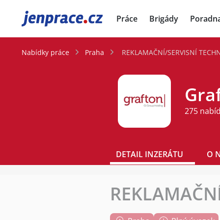
JenPráce.cz
Práce
Brigády
Poradn
Nabídky práce
Praha
REKLAMAČNÍ/SERVISNÍ TECHNI
Graf
275 nabí
DETAIL INZERÁTU
O 
REKLAMAČNÍ/