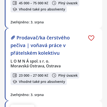
45 000 – 75 000 Kč
Plný úvazek
Vhodné také pro absolventy
Zveřejněno: 3. srpna
🥖 Prodavač/ka čerstvého
pečiva | voňavá práce v
přátelském kolektivu
L O M N Á spol. s r. o.
Moravská Ostrava, Ostrava
23 000 – 27 000 Kč
Plný úvazek
Vhodné také pro absolventy
Zveřejněno: 3. srpna