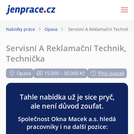
JenPráce.cz
Nabídky práce
Opava
Servisní A Reklamační Technik, 
Servisní A Reklamační Technik,
Technička
Opava
15.000 – 30.000 Kč
Plný úvazek
Tahle nabídka už je sice pryč,
ale není důvod zoufat.
Společnost Okna Macek a.s. hledá
pracovníky i na další pozice: