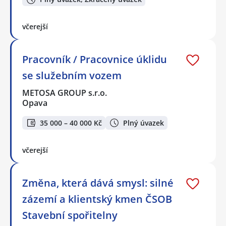
včerejší
Pracovník / Pracovnice úklidu
se služebním vozem
METOSA GROUP s.r.o.
Opava
35 000 – 40 000 Kč
Plný úvazek
včerejší
Změna, která dává smysl: silné
zázemí a klientský kmen ČSOB
Stavební spořitelny