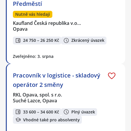
Předměstí
Nutně vás hledají
Kaufland Česká republika v.o…
Opava
24 750 – 26 250 Kč
Zkrácený úvazek
Zveřejněno: 3. srpna
Pracovník v logistice - skladový
operátor 2 směny
RKL Opava, spol. s r.o.
Suché Lazce, Opava
33 600 – 34 600 Kč
Plný úvazek
Vhodné také pro absolventy