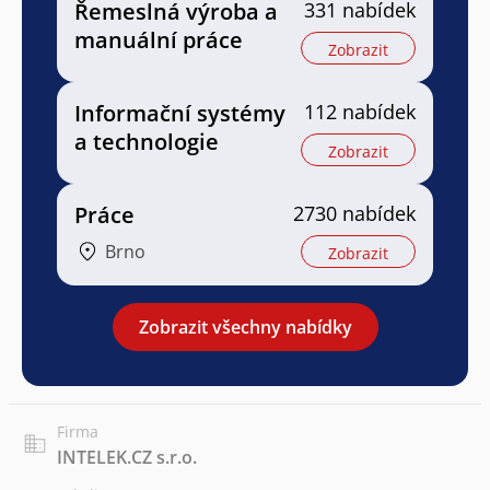
Řemeslná výroba a
331 nabídek
manuální práce
Zobrazit
Informační systémy
112 nabídek
a technologie
Zobrazit
Práce
2730 nabídek
Brno
Zobrazit
Zobrazit všechny nabídky
Firma
INTELEK.CZ s.r.o.