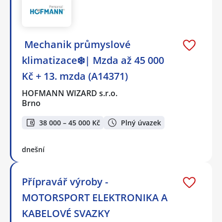
️ Mechanik průmyslové
klimatizace❄️| Mzda až 45 000
Kč + 13. mzda (A14371)
HOFMANN WIZARD s.r.o.
Brno
38 000 – 45 000 Kč
Plný úvazek
dnešní
Přípravář výroby -
MOTORSPORT ELEKTRONIKA A
KABELOVÉ SVAZKY