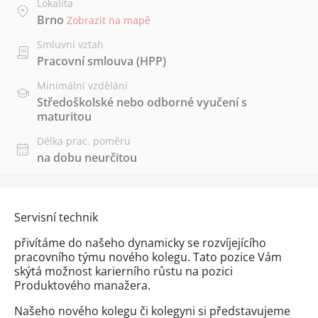
Lokalita
Brno
Zobrazit na mapě
Smluvní vztah
Pracovní smlouva (HPP)
Minimální vzdělání
Středoškolské nebo odborné vyučení s
maturitou
Délka prac. poměru
na dobu neurčitou
Servisní technik
přivítáme do našeho dynamicky se rozvíjejícího
pracovního týmu nového kolegu. Tato pozice Vám
skýtá možnost karierního růstu na pozici
Produktového manažera.
Našeho nového kolegu či kolegyni si představujeme