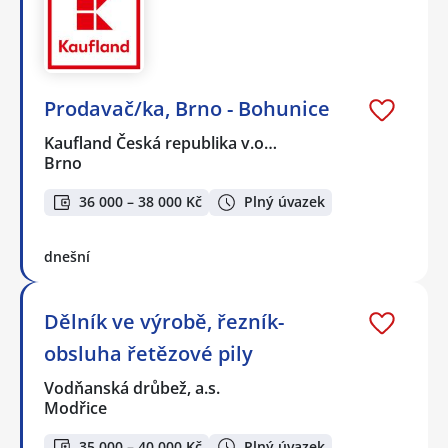
Prodavač/ka, Brno - Bohunice
Kaufland Česká republika v.o…
Brno
36 000 – 38 000 Kč
Plný úvazek
dnešní
Dělník ve výrobě, řezník-
obsluha řetězové pily
Vodňanská drůbež, a.s.
Modřice
35 000 – 40 000 Kč
Plný úvazek