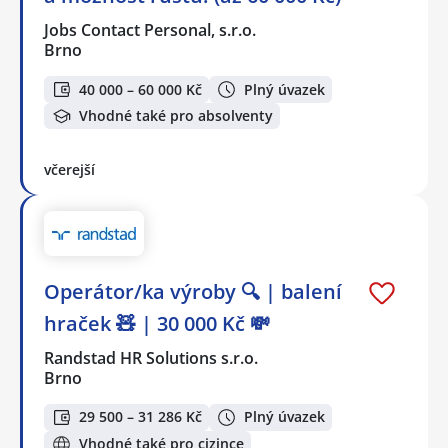
Jobs Contact Personal, s.r.o.
Brno
40 000 – 60 000 Kč
Plný úvazek
Vhodné také pro absolventy
včerejší
Operátor/ka výroby 🔍 | balení
hraček 🧸 | 30 000 Kč 💸
Randstad HR Solutions s.r.o.
Brno
29 500 – 31 286 Kč
Plný úvazek
Vhodné také pro cizince