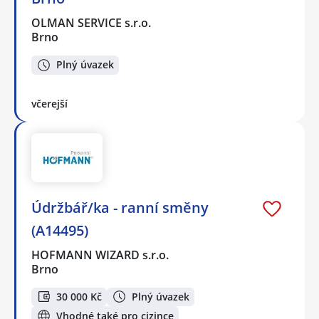
OLMAN SERVICE s.r.o.
Brno
Plný úvazek
včerejší
Údržbář/ka - ranní směny
(A14495)
HOFMANN WIZARD s.r.o.
Brno
30 000 Kč
Plný úvazek
Vhodné také pro cizince