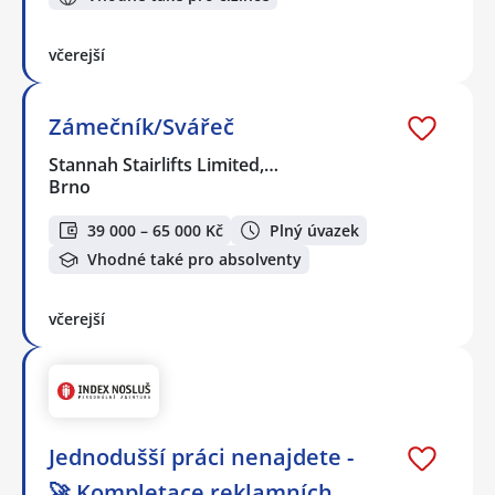
včerejší
Zámečník/Svářeč
Stannah Stairlifts Limited,…
Brno
39 000 – 65 000 Kč
Plný úvazek
Vhodné také pro absolventy
včerejší
Jednodušší práci nenajdete -
🚀 Kompletace reklamních