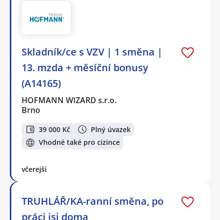
Skladník/ce s VZV | 1 směna |
13. mzda + měsíční bonusy
(A14165)
HOFMANN WIZARD s.r.o.
Brno
39 000 Kč
Plný úvazek
Vhodné také pro cizince
včerejší
TRUHLÁŘ/KA-ranní směna, po
práci jsi doma