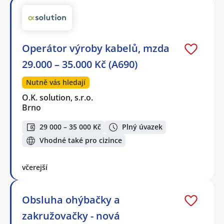
Operátor výroby kabelů, mzda
29.000 – 35.000 Kč (A690)
Nutně vás hledají
O.K. solution, s.r.o.
Brno
29 000 – 35 000 Kč
Plný úvazek
Vhodné také pro cizince
včerejší
Obsluha ohýbačky a
zakružovačky - nová