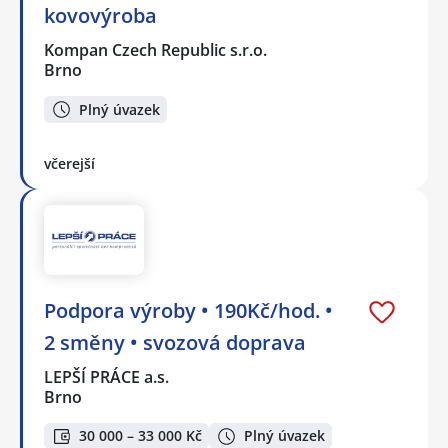
kovovýroba
Kompan Czech Republic s.r.o.
Brno
Plný úvazek
včerejší
Podpora výroby • 190Kč/hod. •
2 směny • svozová doprava
LEPŠÍ PRÁCE a.s.
Brno
30 000 – 33 000 Kč
Plný úvazek