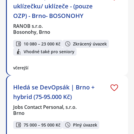
uklízečku/ uklízeče - (pouze
OZP) - Brno- BOSONOHY
RANOB s.r.o.
Bosonohy, Brno
10 080 – 23 000 Kč
Zkrácený úvazek
Vhodné také pro seniory
včerejší
Hledá se DevOpsák | Brno +
hybrid (75-95.000 Kč)
Jobs Contact Personal, s.r.o.
Brno
75 000 – 95 000 Kč
Plný úvazek