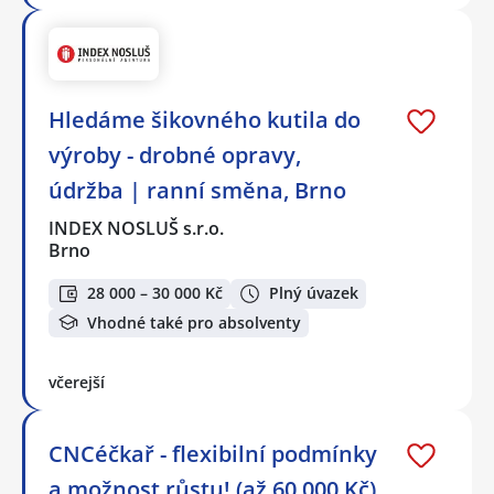
Hledáme šikovného kutila do
výroby - drobné opravy,
údržba | ranní směna, Brno
INDEX NOSLUŠ s.r.o.
Brno
28 000 – 30 000 Kč
Plný úvazek
Vhodné také pro absolventy
včerejší
CNCéčkař - flexibilní podmínky
a možnost růstu! (až 60 000 Kč)