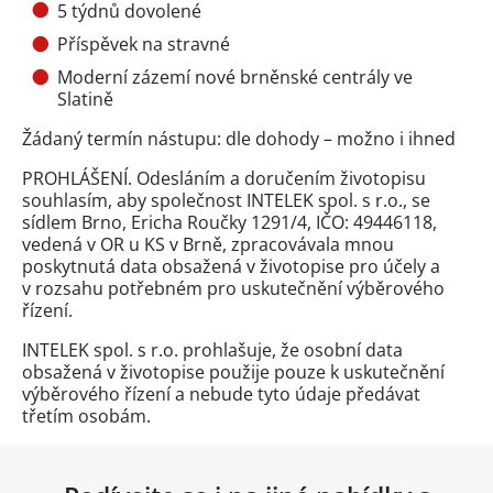
5 týdnů dovolené
Příspěvek na stravné
Moderní zázemí nové brněnské centrály ve
Slatině
Žádaný termín nástupu: dle dohody – možno i ihned
PROHLÁŠENÍ. Odesláním a doručením životopisu
souhlasím, aby společnost INTELEK spol. s r.o., se
sídlem Brno, Ericha Roučky 1291/4, IČO: 49446118,
vedená v OR u KS v Brně, zpracovávala mnou
poskytnutá data obsažená v životopise pro účely a
v rozsahu potřebném pro uskutečnění výběrového
řízení.
INTELEK spol. s r.o. prohlašuje, že osobní data
obsažená v životopise použije pouze k uskutečnění
výběrového řízení a nebude tyto údaje předávat
třetím osobám.