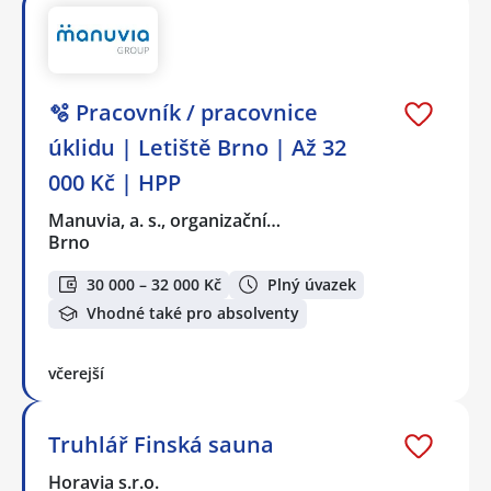
🫧 Pracovník / pracovnice
úklidu | Letiště Brno | Až 32
000 Kč | HPP
Manuvia, a. s., organizační…
Brno
30 000 – 32 000 Kč
Plný úvazek
Vhodné také pro absolventy
včerejší
Truhlář Finská sauna
Horavia s.r.o.