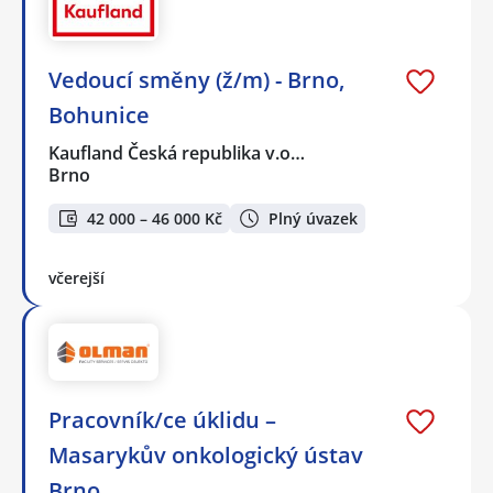
Vedoucí směny (ž/m) - Brno,
Bohunice
Kaufland Česká republika v.o…
Brno
42 000 – 46 000 Kč
Plný úvazek
včerejší
Pracovník/ce úklidu –
Masarykův onkologický ústav
Brno