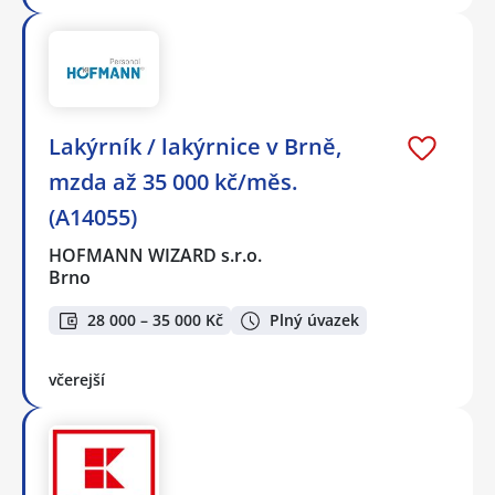
Lakýrník / lakýrnice v Brně,
mzda až 35 000 kč/měs.
(A14055)
HOFMANN WIZARD s.r.o.
Brno
28 000 – 35 000 Kč
Plný úvazek
včerejší