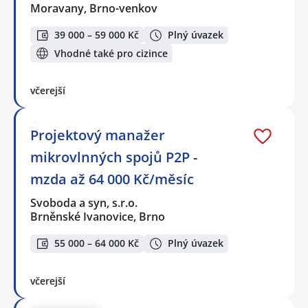
Moravany, Brno-venkov
39 000 – 59 000 Kč
Plný úvazek
Vhodné také pro cizince
včerejší
Projektový manažer
mikrovlnných spojů P2P -
mzda až 64 000 Kč/měsíc
Svoboda a syn, s.r.o.
Brněnské Ivanovice, Brno
55 000 – 64 000 Kč
Plný úvazek
včerejší