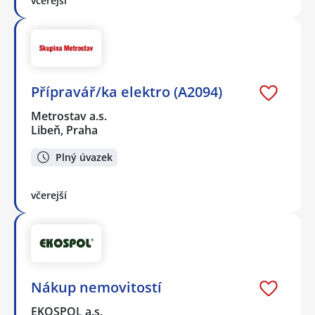
včerejší
Přípravář/ka elektro (A2094)
Metrostav a.s.
Libeň, Praha
Plný úvazek
včerejší
Nákup nemovitostí
EKOSPOL a.s.