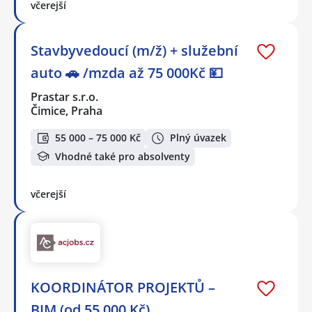
včerejší
Stavbyvedoucí (m/ž) + služební
auto 🚗 /mzda až 75 000Kč 💴
Prastar s.r.o.
Čimice, Praha
55 000 – 75 000 Kč
Plný úvazek
Vhodné také pro absolventy
včerejší
KOORDINÁTOR PROJEKTŮ –
BIM (od 55.000 Kč)