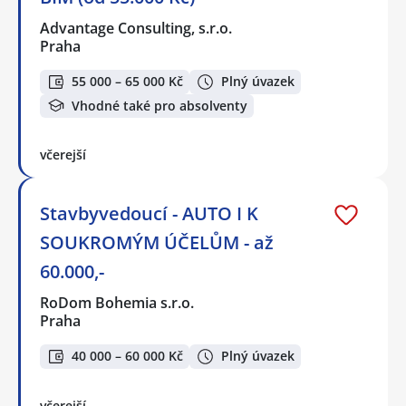
Advantage Consulting, s.r.o.
Praha
55 000 – 65 000 Kč
Plný úvazek
Vhodné také pro absolventy
včerejší
Stavbyvedoucí - AUTO I K
SOUKROMÝM ÚČELŮM - až
60.000,-
RoDom Bohemia s.r.o.
Praha
40 000 – 60 000 Kč
Plný úvazek
včerejší