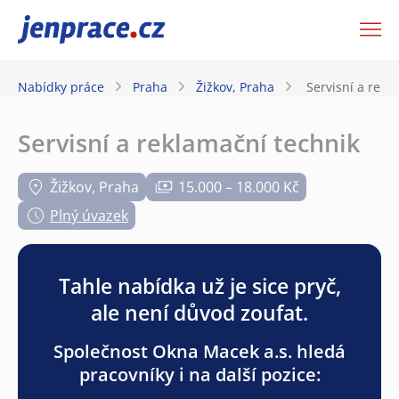
JenPráce.cz
Nabídky práce
Praha
Žižkov, Praha
Servisní a rekl
Servisní a reklamační technik
Žižkov, Praha
15.000 – 18.000 Kč
Plný úvazek
Tahle nabídka už je sice pryč,
ale není důvod zoufat.
Společnost Okna Macek a.s. hledá
pracovníky i na další pozice: