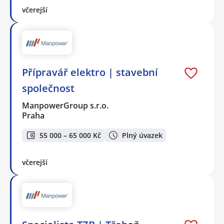
včerejší
Přípravář elektro | stavební
společnost
ManpowerGroup s.r.o.
Praha
55 000 – 65 000 Kč
Plný úvazek
včerejší