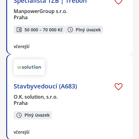
Specialista TZB | Třeboň
ManpowerGroup s.r.o.
Praha
50 000 – 70 000 Kč
Plný úvazek
včerejší
Stavbyvedoucí (A683)
O.K. solution, s.r.o.
Praha
Plný úvazek
včerejší