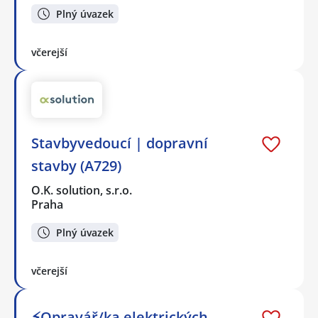
Plný úvazek
včerejší
Stavbyvedoucí | dopravní
stavby (A729)
O.K. solution, s.r.o.
Praha
Plný úvazek
včerejší
⚡Opravář/ka elektrických