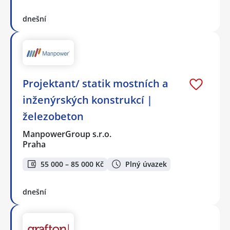
dnešní
Projektant/ statik mostních a
inženýrských konstrukcí |
železobeton
ManpowerGroup s.r.o.
Praha
55 000 – 85 000 Kč
Plný úvazek
dnešní