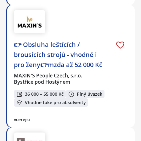
👉 Obsluha leštících /
brousících strojů - vhodné i
pro ženy👉mzda až 52 000 Kč
MAXIN'S People Czech, s.r.o.
Bystřice pod Hostýnem
36 000 – 55 000 Kč
Plný úvazek
Vhodné také pro absolventy
včerejší