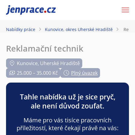
JenPráce.cz
Nabídky práce
Kunovice, okres Uherské Hradiště
Rekla
Reklamační technik
Kunovice, Uherské Hradiště
25.000 – 35.000 Kč
Plný úvazek
Tahle nabídka už je sice pryč,
ale není důvod zoufat.
Máme pro vás tisíce pracovních
příležitostí, které čekají právě na vás: