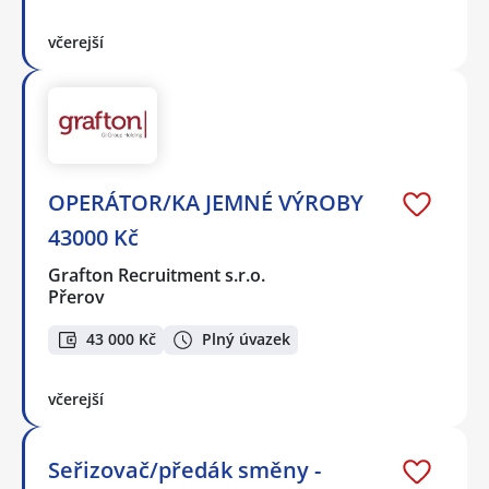
včerejší
OPERÁTOR/KA JEMNÉ VÝROBY
43000 Kč
Grafton Recruitment s.r.o.
Přerov
43 000 Kč
Plný úvazek
včerejší
Seřizovač/předák směny -