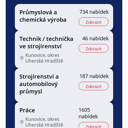
Průmyslová a
734 nabídek
chemická výroba
Zobrazit
Technik / technička
46 nabídek
ve strojírenství
Zobrazit
Kunovice, okres
Uherské Hradiště
Strojírenství a
187 nabídek
automobilový
Zobrazit
průmysl
Práce
1605
nabídek
Kunovice, okres
Uherské Hradiště
Zobrazit