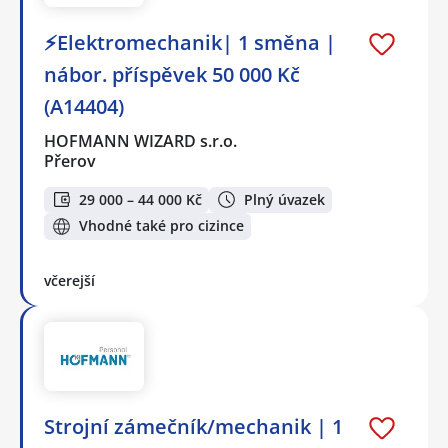
⚡Elektromechanik| 1 směna |
nábor. příspěvek 50 000 Kč
(A14404)
HOFMANN WIZARD s.r.o.
Přerov
29 000 – 44 000 Kč
Plný úvazek
Vhodné také pro cizince
včerejší
Strojní zámečník/mechanik | 1