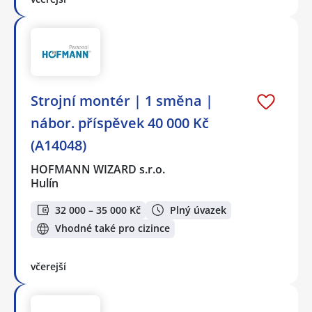
‍Strojní montér️ | 1 směna |
nábor. příspěvek 40 000 Kč
(A14048)
HOFMANN WIZARD s.r.o.
Hulín
32 000 – 35 000 Kč
Plný úvazek
Vhodné také pro cizince
včerejší