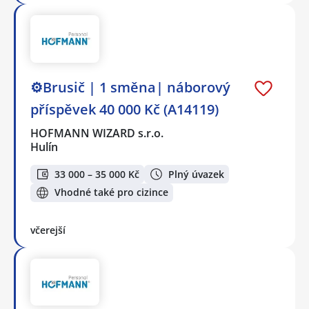
⚙️Brusič | 1 směna| náborový
příspěvek 40 000 Kč (A14119)
HOFMANN WIZARD s.r.o.
Hulín
33 000 – 35 000 Kč
Plný úvazek
Vhodné také pro cizince
včerejší