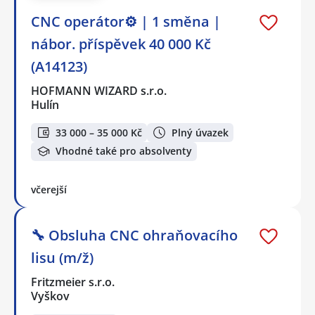
CNC operátor⚙️ | 1 směna |
nábor. příspěvek 40 000 Kč
(A14123)
HOFMANN WIZARD s.r.o.
Hulín
33 000 – 35 000 Kč
Plný úvazek
Vhodné také pro absolventy
včerejší
🔧 Obsluha CNC ohraňovacího
lisu (m/ž)
Fritzmeier s.r.o.
Vyškov