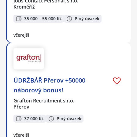
Jobs Contact Personal, s.r.o.
Kroměříž
35 000 – 55 000 Kč
Plný úvazek
včerejší
ÚDRŽBÁŘ Přerov +50000
náborový bonus!
Grafton Recruitment s.r.o.
Přerov
37 000 Kč
Plný úvazek
včerejší