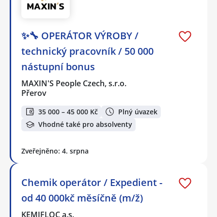
✨🔧 OPERÁTOR VÝROBY /
technický pracovník / 50 000
nástupní bonus
MAXIN'S People Czech, s.r.o.
Přerov
35 000 – 45 000 Kč
Plný úvazek
Vhodné také pro absolventy
Zveřejněno: 4. srpna
Chemik operátor / Expedient -
od 40 000kč měsíčně (m/ž)
KEMIFLOC a.s.