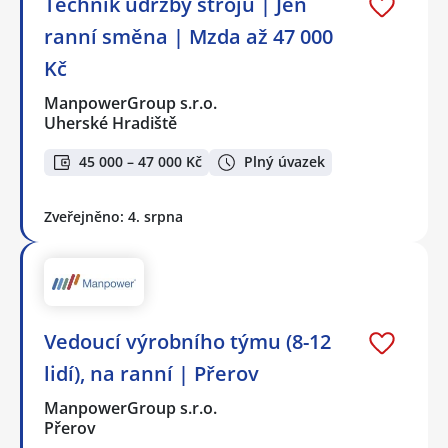
Technik údržby strojů | Jen
ranní směna | Mzda až 47 000
Kč
ManpowerGroup s.r.o.
Uherské Hradiště
45 000 – 47 000 Kč
Plný úvazek
Zveřejněno: 4. srpna
Vedoucí výrobního týmu (8-12
lidí), na ranní | Přerov
ManpowerGroup s.r.o.
Přerov