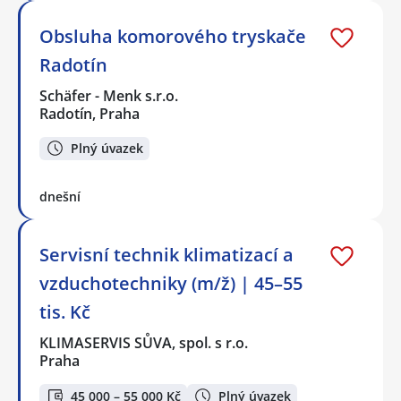
Obsluha komorového tryskače
Radotín
Schäfer - Menk s.r.o.
Radotín, Praha
Plný úvazek
dnešní
Servisní technik klimatizací a
vzduchotechniky (m/ž) | 45–55
tis. Kč
KLIMASERVIS SŮVA, spol. s r.o.
Praha
45 000 – 55 000 Kč
Plný úvazek