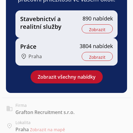
Stavebnictví a
890 nabídek
realitní služby
Zobrazit
Práce
3804 nabídek
Praha
Zobrazit
Zobrazit všechny nabídky
Firma
Grafton Recruitment s.r.o.
Lokalita
Praha
Zobrazit na mapě