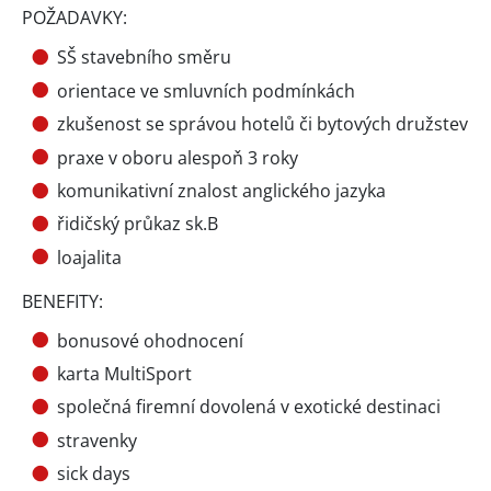
POŽADAVKY:
SŠ stavebního směru
orientace ve smluvních podmínkách
zkušenost se správou hotelů či bytových družstev
praxe v oboru alespoň 3 roky
komunikativní znalost anglického jazyka
řidičský průkaz sk.B
loajalita
BENEFITY:
bonusové ohodnocení
karta MultiSport
společná firemní dovolená v exotické destinaci
stravenky
sick days