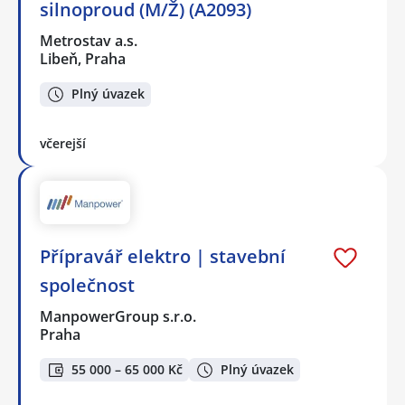
silnoproud (M/Ž) (A2093)
Metrostav a.s.
Libeň, Praha
Plný úvazek
včerejší
Přípravář elektro | stavební
společnost
ManpowerGroup s.r.o.
Praha
55 000 – 65 000 Kč
Plný úvazek