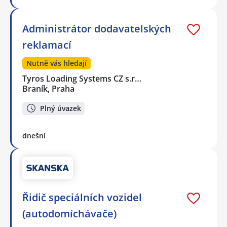
Administrátor dodavatelských
reklamací
Nutně vás hledají
Tyros Loading Systems CZ s.r…
Braník, Praha
Plný úvazek
dnešní
Řidič speciálních vozidel
(autodomíchávače)