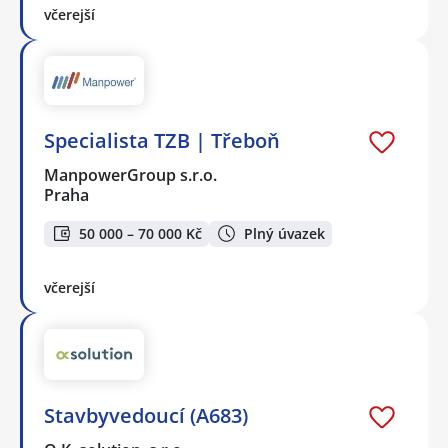
včerejší
Specialista TZB | Třeboň
ManpowerGroup s.r.o.
Praha
50 000 – 70 000 Kč
Plný úvazek
včerejší
Stavbyvedoucí (A683)