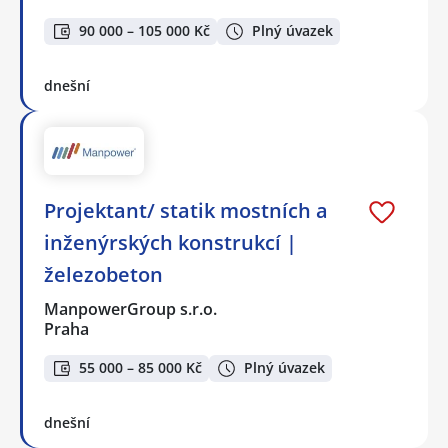
90 000 – 105 000 Kč
Plný úvazek
dnešní
Projektant/ statik mostních a
inženýrských konstrukcí |
železobeton
ManpowerGroup s.r.o.
Praha
55 000 – 85 000 Kč
Plný úvazek
dnešní