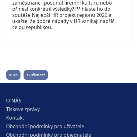
zaměstnanci, posunul firemní kulturu nebo
přinesl konkrétní výsledky? Přihlaste ho do
soutěže Nejlepší HR projekt regionu 2026 a
ukažte, že dobré nápady v HR vznikají napříč
celou republikou.
auto
zkušenost
O NÁS
Tiskové zprávy
Kontakt
Obchodní podmínky pro uživatele
Obchodní podmínky pro objednatele