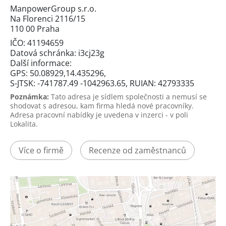
ManpowerGroup s.r.o.
Na Florenci 2116/15
110 00 Praha
IČO: 41194659
Datová schránka: i3cj23g
Další informace:
GPS: 50.08929,14.435296,
S-JTSK: -741787.49 -1042963.65, RUIAN: 42793335
Poznámka:
Tato adresa je sídlem společnosti a nemusí se
shodovat s adresou, kam firma hledá nové pracovníky.
Adresa pracovní nabídky je uvedena v inzerci - v poli
Lokalita.
Více o firmě
Recenze od zaměstnanců