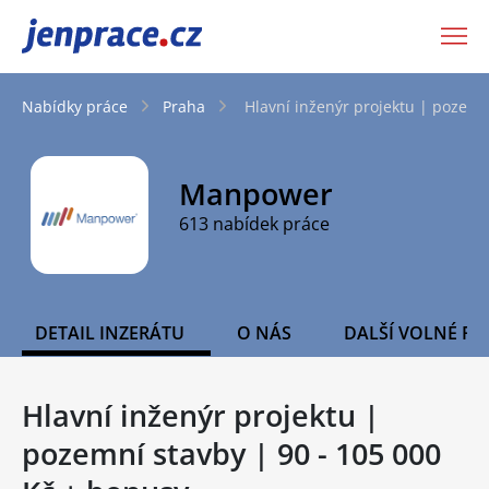
JenPráce.cz
Nabídky práce
Praha
Hlavní inženýr projektu | pozemn
Manpower
613 nabídek práce
DETAIL INZERÁTU
O NÁS
DALŠÍ VOLNÉ PO
Hlavní inženýr projektu |
pozemní stavby | 90 - 105 000