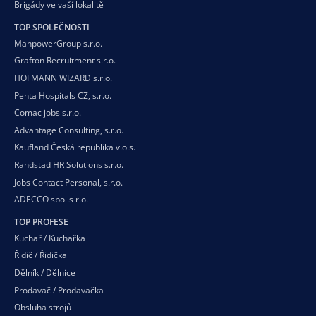
Brigády ve vaší
lokalitě
TOP SPOLEČNOSTI
ManpowerGroup s.r.o.
Grafton Recruitment s.r.o.
HOFMANN WIZARD s.r.o.
Penta Hospitals CZ, s.r.o.
Comac jobs s.r.o.
Advantage Consulting, s.r.o.
Kaufland Česká republika v.o.s.
Randstad HR Solutions s.r.o.
Jobs Contact Personal, s.r.o.
ADECCO spol.s r.o.
TOP PROFESE
Kuchař / Kuchařka
Řidič / Řidička
Dělník / Dělnice
Prodavač / Prodavačka
Obsluha strojů