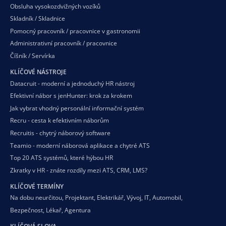
Obsluha vysokozdvižných vozíků
Skladník / Skladnice
Pomocný pracovník / pracovnice v gastronomii
Administrativní pracovník / pracovnice
Číšník / Servírka
KLÍČOVÉ NÁSTROJE
Datacruit - moderní a jednoduchý HR nástroj
Efektivní nábor s jenHunter: krok za krokem
Jak vybrat vhodný personální informační systém
Recru - cesta k efektivním náborům
Recruitis - chytrý náborový software
Teamio - moderní náborová aplikace a chytré ATS
Top 20 ATS systémů, které hýbou HR
Zkratky v HR - znáte rozdíly mezi ATS, CRM, LMS?
KLÍČOVÉ TERMÍNY
Na dobu neurčitou
,
Projektant
,
Elektrikář
,
Vývoj
,
IT
,
Automobil
,
Bezpečnost
,
Lékař
,
Agentura