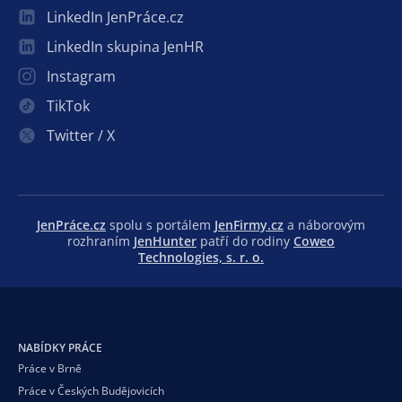
LinkedIn JenPráce.cz
LinkedIn skupina JenHR
Instagram
TikTok
Twitter / X
JenPráce.cz
spolu s portálem
JenFirmy.cz
a náborovým
rozhraním
JenHunter
patří do rodiny
Coweo
Technologies, s. r. o.
NABÍDKY PRÁCE
Práce v Brně
Práce v Českých Budějovicích