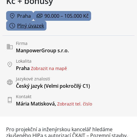
Kč + bonusy
Praha
90.000 – 105.000 Kč
Plný úvazek
Firma
ManpowerGroup s.r.o.
Lokalita
Praha
Zobrazit na mapě
Jazykové znalosti
Český jazyk
(Velmi pokročilý C1)
Kontakt
Mária Matisková,
Zobrazit tel. číslo
Pro projekční a inženýrskou kancelář hledáme
zkušeného HIPa s autorizací ČKAIT – Pozemní stavby.