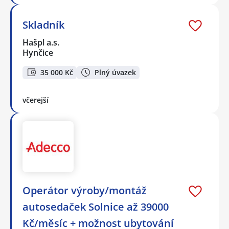
Skladník
Hašpl a.s.
Hynčice
35 000 Kč
Plný úvazek
včerejší
Operátor výroby/montáž
autosedaček Solnice až 39000
Kč/měsíc + možnost ubytování