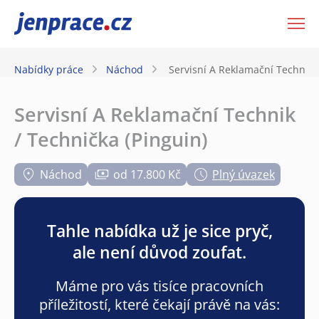
JenPráce.cz
Nabídky práce
Náchod
Servisní A Reklamační Technik /
Servisní A Reklamační Technik
/ Technička (Pinguin)
Náchod
od 17.800 Kč
Plný úvazek
Tahle nabídka už je sice pryč,
ale není důvod zoufat.
Máme pro vás tisíce pracovních
příležitostí, které čekají právě na vás: