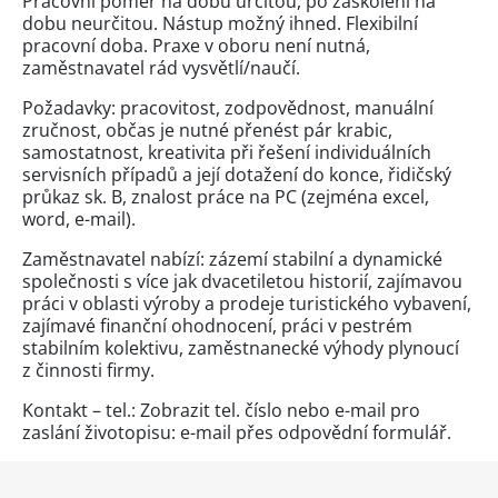
Pracovní poměr na dobu určitou, po zaškolení na
dobu neurčitou. Nástup možný ihned. Flexibilní
pracovní doba. Praxe v oboru není nutná,
zaměstnavatel rád vysvětlí/naučí.
Požadavky: pracovitost, zodpovědnost, manuální
zručnost, občas je nutné přenést pár krabic,
samostatnost, kreativita při řešení individuálních
servisních případů a její dotažení do konce, řidičský
průkaz sk. B, znalost práce na PC (zejména excel,
word, e-mail).
Zaměstnavatel nabízí: zázemí stabilní a dynamické
společnosti s více jak dvacetiletou historií, zajímavou
práci v oblasti výroby a prodeje turistického vybavení,
zajímavé finanční ohodnocení, práci v pestrém
stabilním kolektivu, zaměstnanecké výhody plynoucí
z činnosti firmy.
Kontakt – tel.:
Zobrazit tel. číslo
nebo e-mail pro
zaslání životopisu: e-mail přes
odpovědní formulář
.