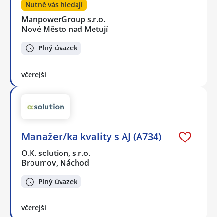
Nutně vás hledají
ManpowerGroup s.r.o.
Nové Město nad Metují
Plný úvazek
včerejší
Manažer/ka kvality s AJ (A734)
O.K. solution, s.r.o.
Broumov, Náchod
Plný úvazek
včerejší