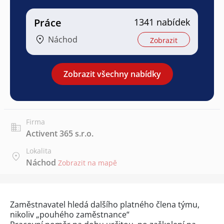
Práce
1341 nabídek
Náchod
Zobrazit
Zobrazit všechny nabídky
Firma
Activent 365 s.r.o.
Lokalita
Náchod
Zobrazit na mapě
Zaměstnavatel hledá dalšího platného člena týmu,
nikoliv „pouhého zaměstnance“