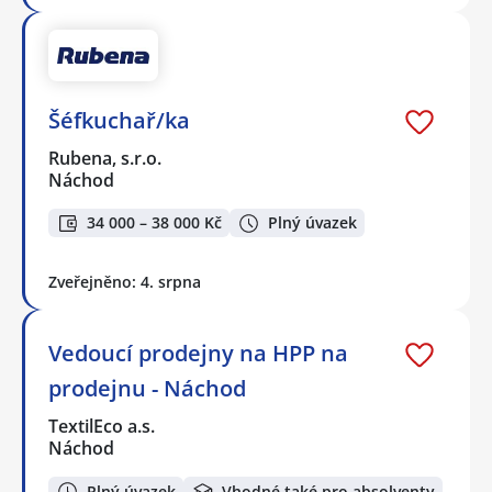
Šéfkuchař/ka
Rubena, s.r.o.
Náchod
34 000 – 38 000 Kč
Plný úvazek
Zveřejněno: 4. srpna
Vedoucí prodejny na HPP na
prodejnu - Náchod
TextilEco a.s.
Náchod
Plný úvazek
Vhodné také pro absolventy