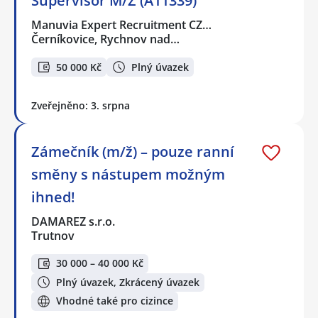
Supervisor M/Ž (A11339)
Manuvia Expert Recruitment CZ…
Černíkovice, Rychnov nad…
50 000 Kč
Plný úvazek
Zveřejněno: 3. srpna
Zámečník (m/ž) – pouze ranní
směny s nástupem možným
ihned!
DAMAREZ s.r.o.
Trutnov
30 000 – 40 000 Kč
Plný úvazek, Zkrácený úvazek
Vhodné také pro cizince