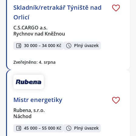
Skladník/retrakář Týniště nad
Orlicí
C.S.CARGO a.s.
Rychnov nad Kněžnou
30 000 – 34 000 Kč
Plný úvazek
Zveřejněno: 4. srpna
Mistr energetiky
Rubena, s.r.o.
Náchod
45 000 – 55 000 Kč
Plný úvazek