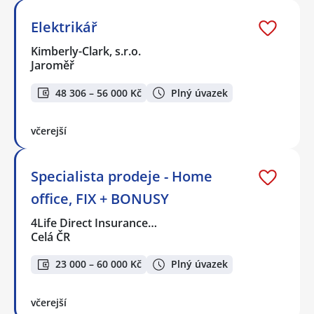
Elektrikář
Kimberly-Clark, s.r.o.
Jaroměř
48 306 – 56 000 Kč
Plný úvazek
včerejší
Specialista prodeje - Home
office, FIX + BONUSY
4Life Direct Insurance…
Celá ČR
23 000 – 60 000 Kč
Plný úvazek
včerejší