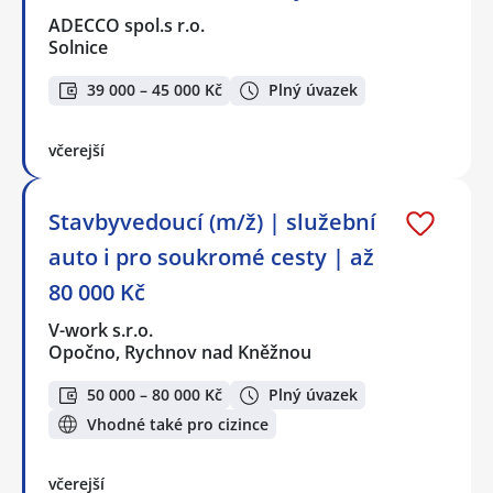
ADECCO spol.s r.o.
Solnice
39 000 – 45 000 Kč
Plný úvazek
včerejší
Stavbyvedoucí (m/ž) | služební
auto i pro soukromé cesty | až
80 000 Kč
V-work s.r.o.
Opočno, Rychnov nad Kněžnou
50 000 – 80 000 Kč
Plný úvazek
Vhodné také pro cizince
včerejší