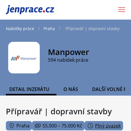
JenPráce.cz
Nabídky práce
Praha
Přípravář | dopravní stavby
Manpower
594 nabídek práce
DETAIL INZERÁTU
O NÁS
DALŠÍ VOLNÉ PO
Přípravář | dopravní stavby
Praha
55.000 – 75.000 Kč
Plný úvazek