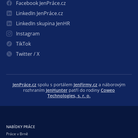
Facebook JenPráce.cz
LinkedIn JenPráce.cz
LinkedIn skupina JenHR
Instagram
TikTok
Twitter / X
JenPráce.cz
spolu s portálem
JenFirmy.cz
a náborovým
rozhraním
JenHunter
patří do rodiny
Coweo
Technologies, s. r. o.
NABÍDKY PRÁCE
Práce v Brně