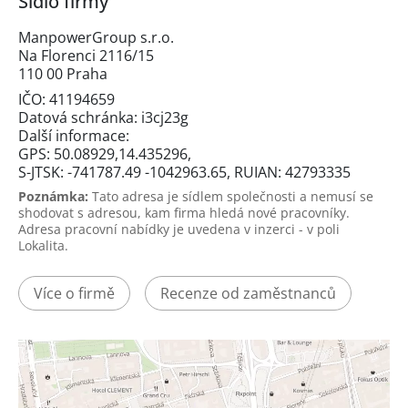
Sídlo firmy
ManpowerGroup s.r.o.
Na Florenci 2116/15
110 00 Praha
IČO: 41194659
Datová schránka: i3cj23g
Další informace:
GPS: 50.08929,14.435296,
S-JTSK: -741787.49 -1042963.65, RUIAN: 42793335
Poznámka:
Tato adresa je sídlem společnosti a nemusí se
shodovat s adresou, kam firma hledá nové pracovníky.
Adresa pracovní nabídky je uvedena v inzerci - v poli
Lokalita.
Více o firmě
Recenze od zaměstnanců