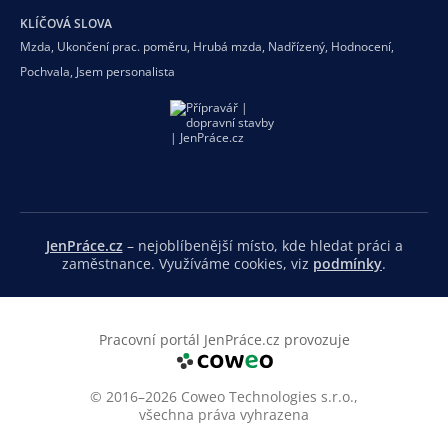
KLÍČOVÁ SLOVA
Mzda
,
Ukončení prac. poměru
,
Hrubá mzda
,
Nadřízený
,
Hodnocení
,
Pochvala
,
Jsem personalista
JenPráce.cz
– nejoblíbenější místo, kde hledat práci a
zaměstnance. Využíváme cookies, viz
podmínky
.
Pracovní portál JenPráce.cz provozuje
© 2016–2026 Coweo Technologies s.r.o.,
všechna práva vyhrazena