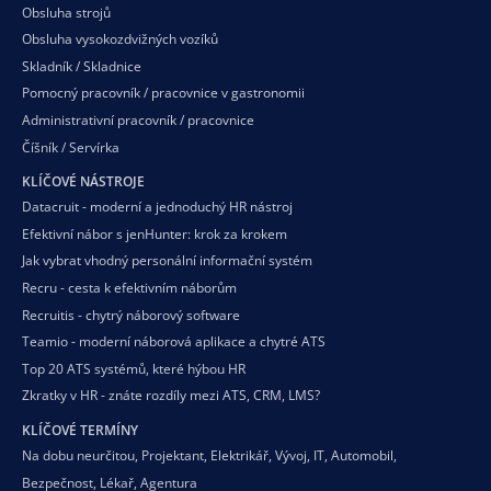
Obsluha strojů
Obsluha vysokozdvižných vozíků
Skladník / Skladnice
Pomocný pracovník / pracovnice v gastronomii
Administrativní pracovník / pracovnice
Číšník / Servírka
KLÍČOVÉ NÁSTROJE
Datacruit - moderní a jednoduchý HR nástroj
Efektivní nábor s jenHunter: krok za krokem
Jak vybrat vhodný personální informační systém
Recru - cesta k efektivním náborům
Recruitis - chytrý náborový software
Teamio - moderní náborová aplikace a chytré ATS
Top 20 ATS systémů, které hýbou HR
Zkratky v HR - znáte rozdíly mezi ATS, CRM, LMS?
KLÍČOVÉ TERMÍNY
Na dobu neurčitou
,
Projektant
,
Elektrikář
,
Vývoj
,
IT
,
Automobil
,
Bezpečnost
,
Lékař
,
Agentura