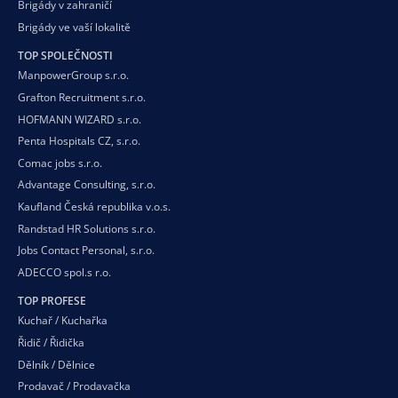
Brigády v zahraničí
Brigády ve vaší
lokalitě
TOP SPOLEČNOSTI
ManpowerGroup s.r.o.
Grafton Recruitment s.r.o.
HOFMANN WIZARD s.r.o.
Penta Hospitals CZ, s.r.o.
Comac jobs s.r.o.
Advantage Consulting, s.r.o.
Kaufland Česká republika v.o.s.
Randstad HR Solutions s.r.o.
Jobs Contact Personal, s.r.o.
ADECCO spol.s r.o.
TOP PROFESE
Kuchař / Kuchařka
Řidič / Řidička
Dělník / Dělnice
Prodavač / Prodavačka