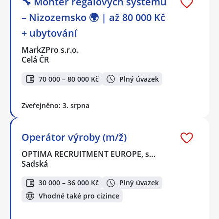
🔧 Montér regálových systémů
– Nizozemsko 🌍 | až 80 000 Kč
+ ubytování
MarkZPro s.r.o.
Celá ČR
70 000 – 80 000 Kč
Plný úvazek
Zveřejněno: 3. srpna
Operátor výroby (m/ž)
OPTIMA RECRUITMENT EUROPE, s…
Sadská
30 000 – 36 000 Kč
Plný úvazek
Vhodné také pro cizince