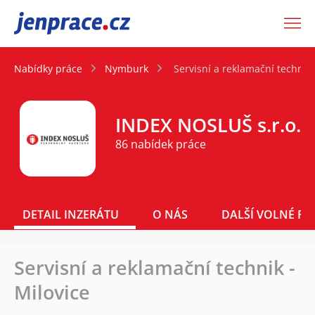
JenPráce.cz
Nabídky práce
Nymburk
Servisní a reklamační technik 
INDEX NOSLUŠ s.r.o.
86 nabídek práce
DETAIL INZERÁTU
O NÁS
DALŠÍ VOLNÉ PO
Servisní a reklamační technik -
Milovice