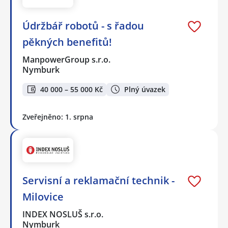
Údržbář robotů - s řadou
pěkných benefitů!
ManpowerGroup s.r.o.
Nymburk
40 000 – 55 000 Kč
Plný úvazek
Zveřejněno: 1. srpna
Servisní a reklamační technik -
Milovice
INDEX NOSLUŠ s.r.o.
Nymburk