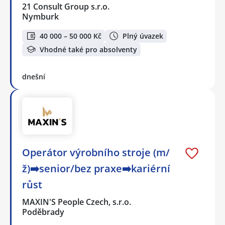
21 Consult Group s.r.o.
Nymburk
40 000 – 50 000 Kč
Plný úvazek
Vhodné také pro absolventy
dnešní
Operátor výrobního stroje (m/
ž)➡️senior/bez praxe➡️kariérní
růst
MAXIN'S People Czech, s.r.o.
Poděbrady