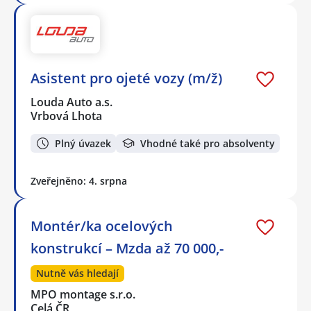
Asistent pro ojeté vozy (m/ž)
Louda Auto a.s.
Vrbová Lhota
Plný úvazek
Vhodné také pro absolventy
Zveřejněno: 4. srpna
Montér/ka ocelových
konstrukcí – Mzda až 70 000,-
Nutně vás hledají
MPO montage s.r.o.
Celá ČR