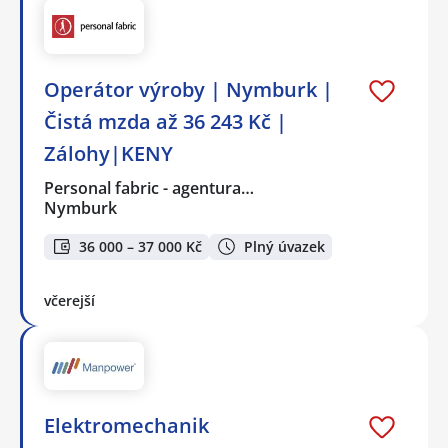
Operátor výroby | Nymburk |
Čistá mzda až 36 243 Kč |
Zálohy|KENY
Personal fabric - agentura…
Nymburk
36 000 – 37 000 Kč
Plný úvazek
včerejší
Elektromechanik