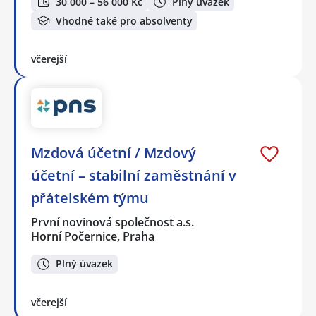
30 000 – 56 000 Kč
Plný úvazek
Vhodné také pro absolventy
včerejší
Mzdová účetní / Mzdový
účetní – stabilní zaměstnání v
přátelském týmu
První novinová společnost a.s.
Horní Počernice, Praha
Plný úvazek
včerejší