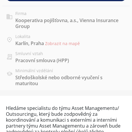
Firma
Kooperativa pojišťovna, a.s., Vienna Insurance
Group
Lokalita
Karlín, Praha
Zobrazit na mapě
Smluvní vztah
Pracovní smlouva (HPP)
Minimální vzdělání
Středoškolské nebo odborné vyučení s
maturitou
Hledáme specialistu do týmu Asset Managementu/
Outsourcingu, který bude zodpovědný za
koordinování a komunikaci s externími a interními
partnery týmu Asset Managementu a zároveň bude
zodpovědný za kontrolu plnění úkolů těchto