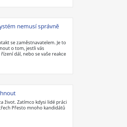
s systém nemusí správně
ontakt se zaměstnavatelem. Je to
ut o tom, jestli vás
ízení dál, nebo se vaše reakce
vyhnout
a život. Zatímco kdysi lidé práci
až třech Přesto mnoho kandidátů