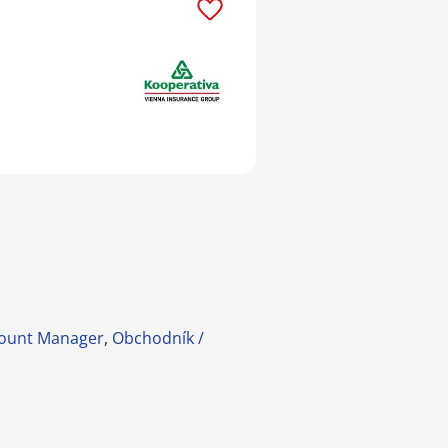
count Manager
,
Obchodník /