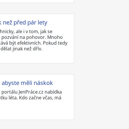
k než před pár lety
icky, ale i v tom, jak se
e o pozvání na pohovor. Mnoho
tává být efektivních. Pokud tedy
ělat jinak než dřív.
t, abyste měli náskok
t portálu JenPráce.cz nabídka
tku léta. Kdo začne včas, má