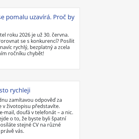
e pomalu uzavírá. Proč by
el roku 2026 je už 30. června.
orovnat se s konkurencí? Posílit
navíc rychlý, bezplatný a zcela
ním ročníku chybět!
to rychleji
jednu zamítavou odpověď za
 v životopisu představíte.
-mail, doufá v telefonát – a nic.
de o to, že byste byli špatní
osíláte stejné CV na různé
 právě vás.