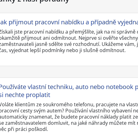
Jak přijmout pracovní nabídku a případně vyjedn
Získali jste pracovní nabídku a přemýšlíte, jak na ni správn
okamžitě přijmout ani odmítnout. Nejprve si ověřte všechn
zaměstnavateli jasně sdělte své rozhodnutí. Ukážeme vám, j
čas, vyjednat lepší podmínky nebo ji slušně odmítnout.
Používáte vlastní techniku, auto nebo notebook p
si nechte proplatit
Voláte klientům ze soukromého telefonu, pracujete na vlas
pracovní cesty svým autem? Používání vlastního vybavení n
automaticky znamenat, že budete pracovní náklady platit ze 
se zaměstnavatelem domluvit, na jaké náhrady můžete mít ná
věc při práci poškodí.