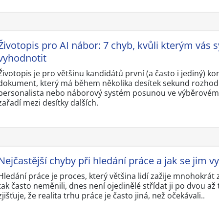
Životopis pro AI nábor: 7 chyb, kvůli kterým vá
vyhodnotit
Životopis je pro většinu kandidátů první (a často i jediný) k
dokument, který má během několika desítek sekund rozhodno
personalista nebo náborový systém posunou ve výběrovém ř
zařadí mezi desítky dalších.
Nejčastější chyby při hledání práce a jak se jim 
Hledání práce je proces, který většina lidí zažije mnohokrát z
tak často neměnili, dnes není ojedinělé střídat ji po dvou 
zjišťuje, že realita trhu práce je často jiná, než očekávali..