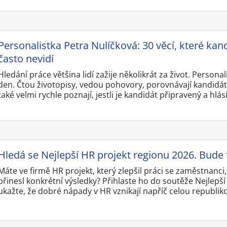
Personalistka Petra Nulíčková: 30 věcí, které kand
často nevidí
Hledání práce většina lidí zažije několikrát za život. Personal
den. Čtou životopisy, vedou pohovory, porovnávají kandidát
také velmi rychle poznají, jestli je kandidát připravený a hlás
Hledá se Nejlepší HR projekt regionu 2026. Bude 
Máte ve firmě HR projekt, který zlepšil práci se zaměstnanci
přinesl konkrétní výsledky? Přihlaste ho do soutěže Nejlepš
ukažte, že dobré nápady v HR vznikají napříč celou republik