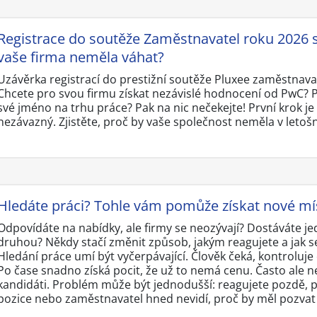
Registrace do soutěže Zaměstnavatel roku 2026 s
vaše firma neměla váhat?
Uzávěrka registrací do prestižní soutěže Pluxee zaměstnavat
Chcete pro svou firmu získat nezávislé hodnocení od PwC? P
své jméno na trhu práce? Pak na nic nečekejte! První krok je 
nezávazný. Zjistěte, proč by vaše společnost neměla v letoš
Hledáte práci? Tohle vám pomůže získat nové mís
Odpovídáte na nabídky, ale firmy se neozývají? Dostáváte 
druhou? Někdy stačí změnit způsob, jakým reagujete a jak se
Hledání práce umí být vyčerpávající. Člověk čeká, kontroluje e
Po čase snadno získá pocit, že už to nemá cenu. Často ale nej
kandidáti. Problém může být jednodušší: reagujete pozdě, p
pozice nebo zaměstnavatel hned nevidí, proč by měl pozvat