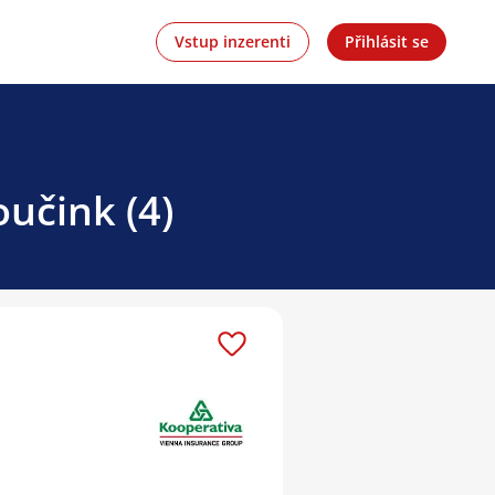
Vstup inzerenti
Přihlásit se
učink (4)