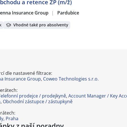
 obchodu a retence ŽP (m/ž)
 Vienna Insurance Group
|
Pardubice
k
Vhodné také pro absolventy
í dle nastavené filtrace:
nna Insurance Group
,
Coweo Technologies s.r.o.
erátech:
Telefonní prodejce / prodejkyně
,
Account Manager / Key Ac
a
,
Obchodní zástupce / zástupkyně
rátech:
y, Praha
lánky z naší poradny