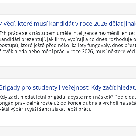
7 věcí, které musí kandidát v roce 2026 dělat jina
Trh práce se s nástupem umělé inteligence nezměnil jen techn
kandidáti prezentují, jak firmy vybírají a co dnes rozhoduj
postupů, které ještě před několika lety fungovaly, dnes přes
člověk hledá nebo mění práci v roce 2026, musí některé věci d
Brigády pro studenty i veřejnost: Kdy začít hleda
Kdy začít hledat letní brigádu, abyste měli náskok? Podle da
brigád pravidelně roste už od konce dubna a vrcholí na začá
větší výběr i vyšší šanci získat lepší práci.