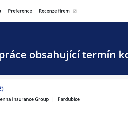
a
Preference
Recenze firem
práce obsahující termín ko
ž)
 Vienna Insurance Group
|
Pardubice