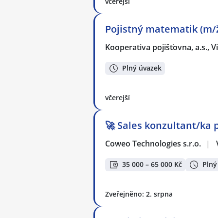
včerejší
Pojistný matematik (m/
Kooperativa pojišťovna, a.s.,
Plný úvazek
včerejší
🚀 Sales konzultant/ka 
Coweo Technologies s.r.o.
|
35 000 – 65 000 Kč
Plný
Zveřejněno: 2. srpna