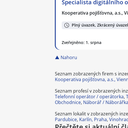
Specialista digitálního
Kooperativa pojišťovna, a.s.,
Plný úvazek, Zkrácený úvaze
Zveřejněno: 1. srpna
▲ Nahoru
Seznam zobrazených firem s inzerc
Kooperativa pojišťovna, a.s., Vie
Seznam profesí v zobrazených inz
Telefonní operátor / operátorka
,
Obchodnice
,
Náborář / Náborářk
Seznam lokalit v zobrazených inze
Pardubice
,
Karlín, Praha
,
Vinohrad
Přečtěte si aktuální č