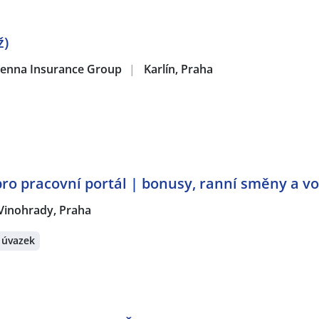
ž)
 Vienna Insurance Group
|
Karlín, Praha
pro pracovní portál | bonusy, ranní směny a v
Vinohrady, Praha
 úvazek