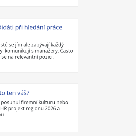
idáti při hledání práce
isté se jím ale zabývají každý
y, komunikují s manažery. Často
í se na relevantní pozici.
to ten váš?
, posunul firemní kulturu nebo
í HR projekt regionu 2026 a
ou.