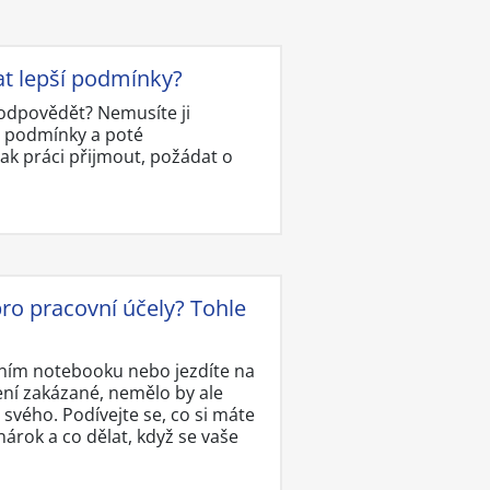
at lepší podmínky?
ě odpovědět? Nemusíte ji
y podmínky a poté
ak práci přijmout, požádat o
ro pracovní účely? Tohle
tním notebooku nebo jezdíte na
ení zakázané, nemělo by ale
svého. Podívejte se, co si máte
rok a co dělat, když se vaše