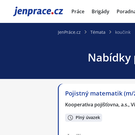
JenPráce.cz
Práce
Brigády
Poradn
JenPráce.cz
Témata
koučink
Nabídky 
Pojistný matematik (m/
Kooperativa pojišťovna, a.s.,
Plný úvazek