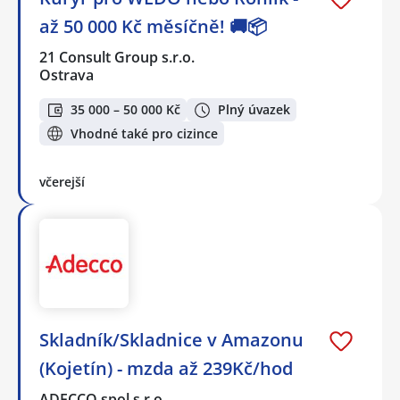
až 50 000 Kč měsíčně! 🚚📦
21 Consult Group s.r.o.
Ostrava
35 000 – 50 000 Kč
Plný úvazek
Vhodné také pro cizince
včerejší
Skladník/Skladnice v Amazonu
(Kojetín) - mzda až 239Kč/hod
ADECCO spol.s r.o.