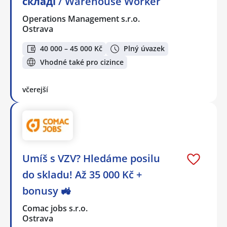
складі / Warehouse Worker
Operations Management s.r.o.
Ostrava
40 000 – 45 000 Kč
Plný úvazek
Vhodné také pro cizince
včerejší
Umíš s VZV? Hledáme posilu
do skladu! Až 35 000 Kč +
bonusy 🚜
Comac jobs s.r.o.
Ostrava