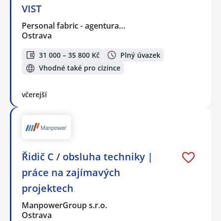
VIST
Personal fabric - agentura…
Ostrava
31 000 – 35 800 Kč
Plný úvazek
Vhodné také pro cizince
včerejší
Řidič C / obsluha techniky |
práce na zajímavých
projektech
ManpowerGroup s.r.o.
Ostrava