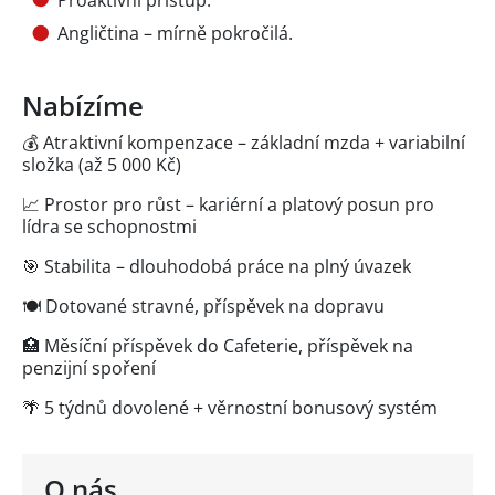
Angličtina – mírně pokročilá.
Nabízíme
💰 Atraktivní kompenzace – základní mzda + variabilní
složka (až 5 000 Kč)
📈 Prostor pro růst – kariérní a platový posun pro
lídra se schopnostmi
🎯 Stabilita – dlouhodobá práce na plný úvazek
🍽️ Dotované stravné, příspěvek na dopravu
🏥 Měsíční příspěvek do Cafeterie, příspěvek na
penzijní spoření
🌴 5 týdnů dovolené + věrnostní bonusový systém
O nás