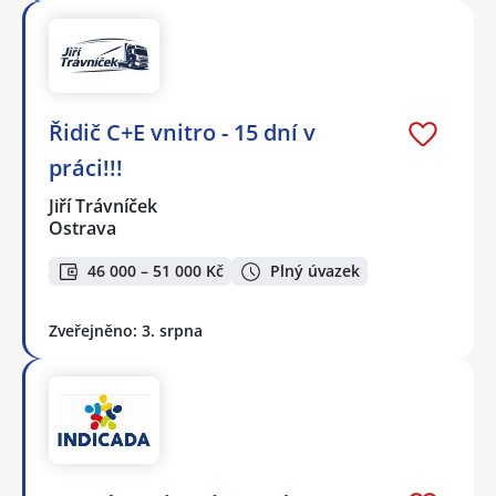
Řidič C+E vnitro - 15 dní v
práci!!!
Jiří Trávníček
Ostrava
46 000 – 51 000 Kč
Plný úvazek
Zveřejněno: 3. srpna