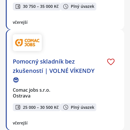
30 750 – 35 000 Kč
Plný úvazek
včerejší
Pomocný skladník bez
zkušeností | VOLNÉ VÍKENDY
😎
Comac jobs s.r.o.
Ostrava
25 000 – 30 500 Kč
Plný úvazek
včerejší