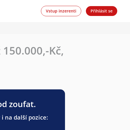
Vstup inzerenti
Přihlásit se
 150.000,-Kč,
od zoufat.
i na další pozice: