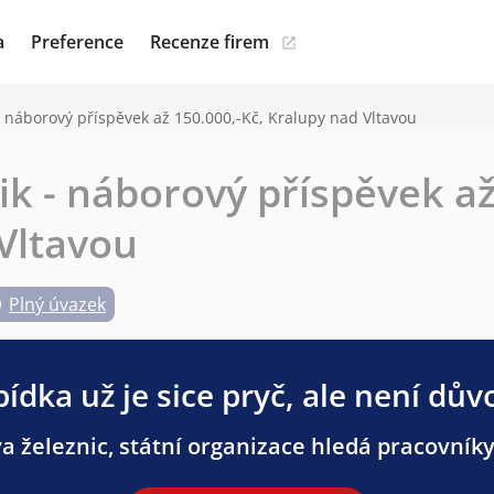
a
Preference
Recenze firem
- náborový příspěvek až 150.000,-Kč, Kralupy nad Vltavou
ik - náborový příspěvek až
Vltavou
Plný úvazek
ídka už je sice pryč, ale není dův
 železnic, státní organizace hledá pracovníky 