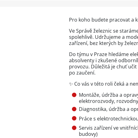
Pro koho budete pracovat a 
Ve Správě železnic se staráme
spolehlivě. Udržujeme a moder
zařízení, bez kterých by žele
Do týmu v Praze hledáme elek
absolventy i zkušené odborník
provozu. Důležitá je chuť uči
po zaučení.
✨ Co vás v této roli čeká a ne
Montáže, údržba a opravy 
elektrorozvody, rozvodn
Diagnostika, údržba a op
Práce s elektrotechnick
Servis zařízení ve vnitřní
budovy)