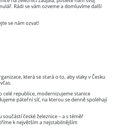
nice na železnici zaujala, pošlete nám svůj
mulář. Rádi se vám ozveme a domluvíme další
jte se nám ozvat!
rganizace, která se stará o to, aby vlaky v Česku
 včas.
po celé republice, modernizujeme stanice
dujeme páteřní síť, na kterou se denně spoléhají
u součástí české železnice – a s téměř
tříme k největším a nejstabilnějším