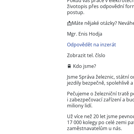
Pokud vás práce v elektrotech
životopis přes odpovědní for
postup.
📩Máte nějaké otázky? Neváhe
Mgr. Enis Hodja
Odpovědět na inzerát
Zobrazit tel. číslo
🚆 Kdo jsme?
Jsme Správa železnic, státní o
jezdily bezpečně, spolehlivě a
Pečujeme o železniční tratě 
i zabezpečovací zařízení a bu
miliony lidí.
Už více než 20 let jsme pevno
17 000 kolegy po celé zemi pa
zaměstnavatelům u nás.