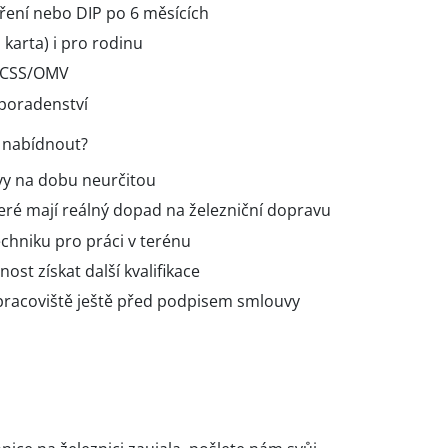
oření nebo DIP po 6 měsících
karta) i pro rodinu
 CSS/OMV
poradenství
 nabídnout?
y na dobu neurčitou
teré mají reálný dopad na železniční dopravu
chniku pro práci v terénu
st získat další kvalifikace
pracoviště ještě před podpisem smlouvy