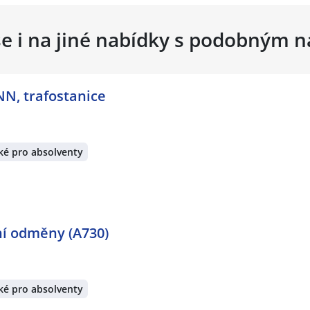
se i na jiné nabídky s podobným 
NN, trafostanice
ké pro absolventy
ní odměny (A730)
ké pro absolventy