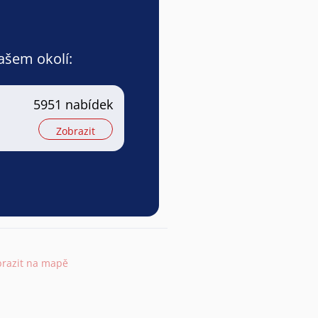
vašem okolí:
5951 nabídek
Zobrazit
brazit na mapě