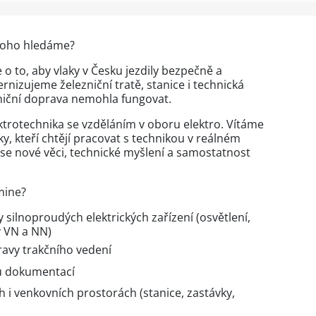
koho hledáme?
 o to, aby vlaky v Česku jezdily bezpečně a
nizujeme železniční tratě, stanice i technická
zniční doprava nemohla fungovat.
trotechnika se vzděláním v oboru elektro. Vítáme
y, kteří chtějí pracovat s technikou v reálném
t se nové věci, technické myšlení a samostatnost
mine?
silnoproudých elektrických zařízení (osvětlení,
y VN a NN)
ravy trakčního vedení
ou dokumentací
ch i venkovních prostorách (stanice, zastávky,