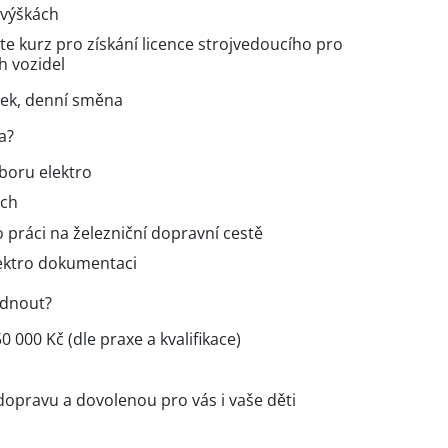
 výškách
e kurz pro získání licence strojvedoucího pro
h vozidel
tek, denní směna
a?
boru elektro
ách
 práci na železniční dopravní cestě
lektro dokumentaci
ídnout?
 000 Kč (dle praxe a kvalifikace)
dopravu a dovolenou pro vás i vaše děti