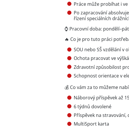
Práce může probíhat i ve
Po zapracování absolvujet
řízení speciálních drážníc
⌚ Pracovní doba: pondělí–pá
🔥 Co je pro tuto práci potřeb
SOU nebo SŠ vzdělání v o
Ochota pracovat ve výšk
Zdravotní způsobilost pro
Schopnost orientace v e
💰 Co vám za to můžeme nab
Náborový příspěvek až 150
6 týdnů dovolené
Příspěvek na stravování, 
MultiSport karta