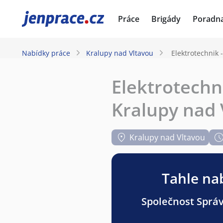
JenPráce.cz
Práce
Brigády
Poradn
Nabídky práce
Kralupy nad Vltavou
Elektrotechnik 
Elektrotechn
Kralupy nad 
Kralupy nad Vltavou
Tahle nab
Společnost Správa