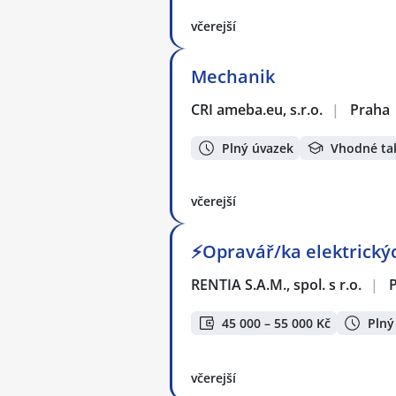
včerejší
Mechanik
CRI ameba.eu, s.r.o.
|
Praha
Plný úvazek
Vhodné ta
včerejší
⚡Opravář/ka elektrickýc
RENTIA S.A.M., spol. s r.o.
|
45 000 – 55 000 Kč
Plný
včerejší