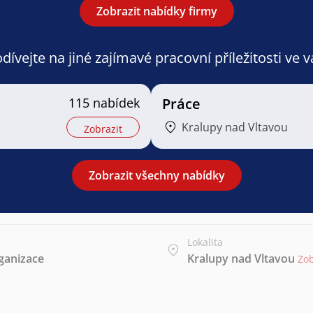
Zobrazit nabídky firmy
ívejte na jiné zajímavé pracovní příležitosti ve 
115 nabídek
Práce
Kralupy nad Vltavou
Zobrazit
Zobrazit všechny nabídky
Lokalita
rganizace
Kralupy nad Vltavou
Zo