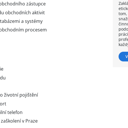
Zakl
 obchodního zástupce
etic
du obchodních aktivit
tom,
snaž
atabázemi a systémy
činno
podo
s obchodním procesem
práci
prof
každ
V
ie
zdu
o životní pojištění
ort
lní telefon
 zaškolení v Praze