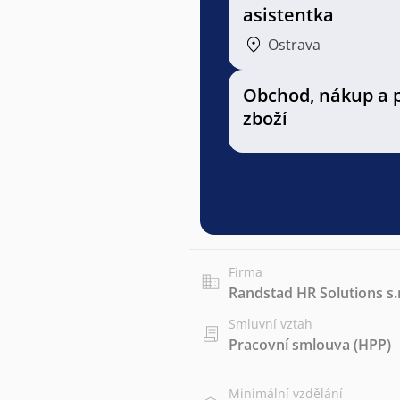
asistentka
Ostrava
Obchod, nákup a 
zboží
Firma
Randstad HR Solutions s.r
Smluvní vztah
Pracovní smlouva (HPP)
Minimální vzdělání