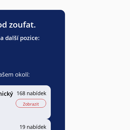
od zoufat.
a další pozice:
vašem okolí:
nický
168 nabídek
Zobrazit
19 nabídek