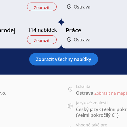
Ostrava
Zobrazit
prodej
114 nabídek
Práce
Ostrava
Zobrazit
Zobrazit všechny nabídky
Lokalita
.o.
Ostrava
Zobrazit na map
Jazykové znalosti
Český jazyk
(Velmi pokr
(Velmi pokročilý C1)
Vhodné také pro