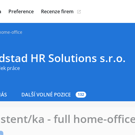
a
Preference
Recenze firem
 home-office
stad HR Solutions s.r.o.
dek práce
NÁS
DALŠÍ VOLNÉ POZICE
132
stent/ka - full home-offic