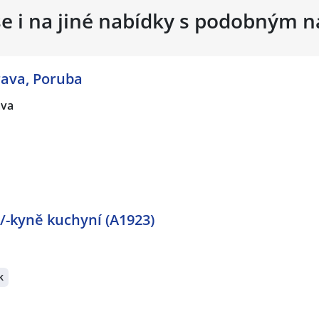
se i na jiné nabídky s podobným 
rava, Poruba
ava
/-kyně kuchyní (A1923)
k