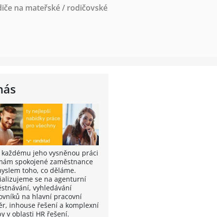
diče na mateřské / rodičovské
nás
t každému jeho vysněnou práci
rmám spokojené zaměstnance
myslem toho, co děláme.
ializujeme se na agenturní
stnávání, vyhledávání
ovníků na hlavní pracovní
r, inhouse řešení a komplexní
y v oblasti HR řešení.