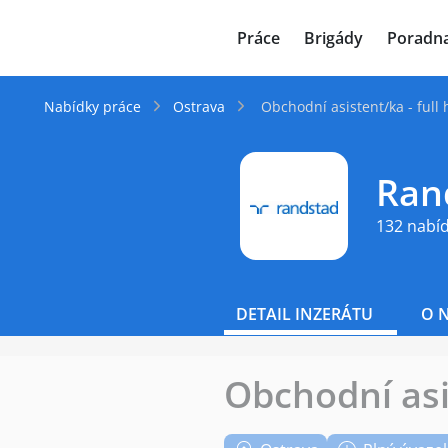
JenPráce.cz
Práce
Brigády
Poradn
Nabídky práce
Ostrava
Obchodní asistent/ka - full
Rand
132 nabí
DETAIL INZERÁTU
O 
Obchodní asi