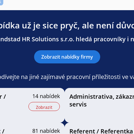
k
ídka už je sice pryč, ale není dův
dstad HR Solutions s.r.o. hledá pracovníky i n
Zobrazit nabídky firmy
ívejte na jiné zajímavé pracovní příležitosti ve 
r /
14 nabídek
Administrativa, zákaz
servis
Zobrazit
 /
81 nabídek
Referent / Referentka