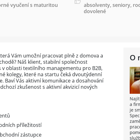
rné vyučení s maturitou
absolventy
,
seniory
,
ro
dovolené
, která Vám umožní pracovat plně z domova a
O 
hodě? Náš klient, stabilní společnost
 v oblasti textilního managementu pro B2B,
né kolegy, které na startu čeká dvoutýdenní
e. Baví Vás aktivní komunikace a dosahování
dchozí zkušenost s aktivní akvizicí nových
Nají
a fi
je s
ientů
Spec
zamě
dních příležitostí
prac
pomě
obchodní zástupce
služb