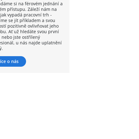
ádáme si na férovém jednání a
kém přístupu. Záleží nám na
 jak vypadá pracovní trh -
íme se jít příkladem a svou
stí pozitivně ovlivňovat jeho
bu. Ať už hledáte svou první
 nebo jste ostřílený
esionál, u nás najde uplatnění
ý.
íce o nás