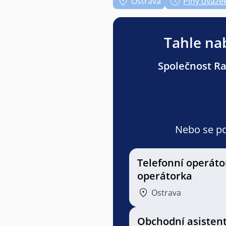
Ostrava
Plný úvaze
Tahle nab
Společnost Ran
Nebo se pod
Telefonní operáto
operátorka
Ostrava
Obchodní asistent