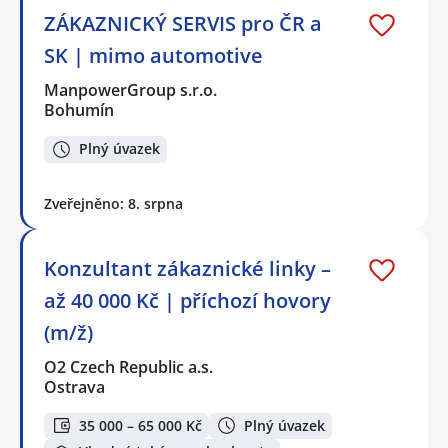
ZÁKAZNICKÝ SERVIS pro ČR a
SK | mimo automotive
ManpowerGroup s.r.o.
Bohumín
Plný úvazek
Zveřejněno: 8. srpna
Konzultant zákaznické linky –
až 40 000 Kč | příchozí hovory
(m/ž)
O2 Czech Republic a.s.
Ostrava
35 000 – 65 000 Kč
Plný úvazek