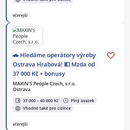
včerejší
🚗 Hledáme operátory výroby
Ostrava Hrabová! 💵 Mzda od
37 000 Kč + bonusy
MAXIN'S People Czech, s.r.o.
Ostrava
37 000 – 40 000 Kč
Plný úvazek
Vhodné také pro cizince
včerejší