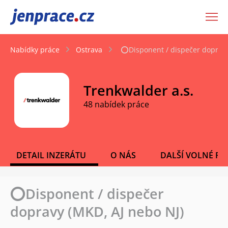
JenPráce.cz
Nabídky práce
Ostrava
⭕Disponent / dispečer dopravy
Trenkwalder a.s.
48 nabídek práce
DETAIL INZERÁTU
O NÁS
DALŠÍ VOLNÉ PO
⭕Disponent / dispečer
dopravy (MKD, AJ nebo NJ)