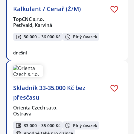
Kalkulant / Cenař (Ž/M)
TopCNC s.r.o.
Petřvald, Karviná
30 000 – 36 000 Kč
Plný úvazek
dnešní
Skladník 33-35.000 Kč bez
přesčasu
Orienta Czech s.r.o.
Ostrava
33 000 – 35 000 Kč
Plný úvazek
Vhodné také pro cizince