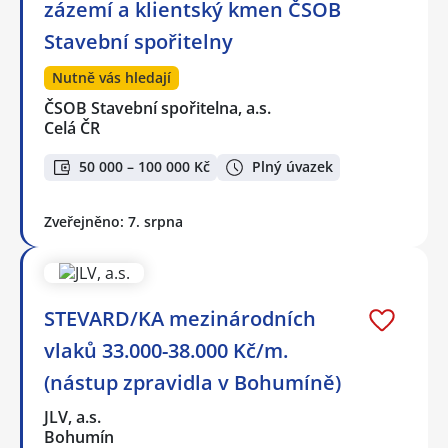
zázemí a klientský kmen ČSOB
Stavební spořitelny
Nutně vás hledají
ČSOB Stavební spořitelna, a.s.
Celá ČR
50 000 – 100 000 Kč
Plný úvazek
Zveřejněno: 7. srpna
STEVARD/KA mezinárodních
vlaků 33.000-38.000 Kč/m.
(nástup zpravidla v Bohumíně)
JLV, a.s.
Bohumín