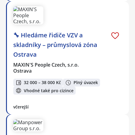
🔧 Hledáme řidiče VZV a
skladníky – průmyslová zóna
Ostrava
MAXIN'S People Czech, s.r.o.
Ostrava
32 000 – 38 000 Kč
Plný úvazek
Vhodné také pro cizince
včerejší