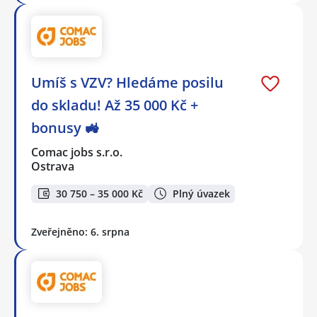
Umíš s VZV? Hledáme posilu
do skladu! Až 35 000 Kč +
bonusy 🚜
Comac jobs s.r.o.
Ostrava
30 750 – 35 000 Kč
Plný úvazek
Zveřejněno: 6. srpna