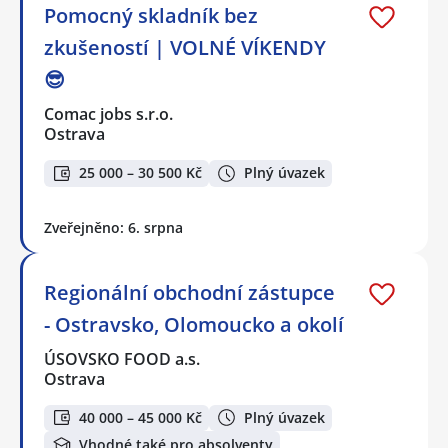
Pomocný skladník bez
zkušeností | VOLNÉ VÍKENDY
😎
Comac jobs s.r.o.
Ostrava
25 000 – 30 500 Kč
Plný úvazek
Zveřejněno: 6. srpna
Regionální obchodní zástupce
- Ostravsko, Olomoucko a okolí
ÚSOVSKO FOOD a.s.
Ostrava
40 000 – 45 000 Kč
Plný úvazek
Vhodné také pro absolventy