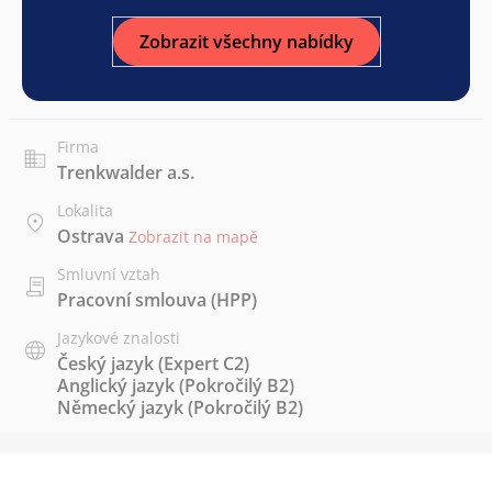
Zobrazit všechny nabídky
Firma
Trenkwalder a.s.
Lokalita
Ostrava
Zobrazit na mapě
Smluvní vztah
Pracovní smlouva (HPP)
Jazykové znalosti
Český jazyk
(Expert C2)
Anglický jazyk
(Pokročilý B2)
Německý jazyk
(Pokročilý B2)