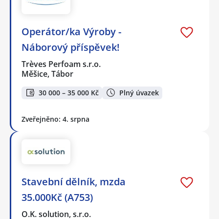
Operátor/ka Výroby -
Náborový příspěvek!
Trèves Perfoam s.r.o.
Měšice, Tábor
30 000 – 35 000 Kč
Plný úvazek
Zveřejněno: 4. srpna
Stavební dělník, mzda
35.000Kč (A753)
O.K. solution, s.r.o.