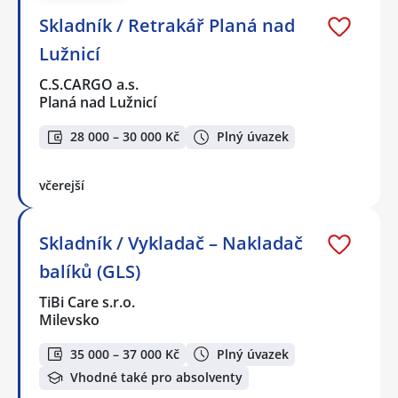
Skladník / Retrakář Planá nad
Lužnicí
C.S.CARGO a.s.
Planá nad Lužnicí
28 000 – 30 000 Kč
Plný úvazek
včerejší
Skladník / Vykladač – Nakladač
balíků (GLS)
TiBi Care s.r.o.
Milevsko
35 000 – 37 000 Kč
Plný úvazek
Vhodné také pro absolventy