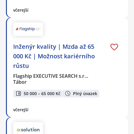
včerejší
Inženýr kvality | Mzda až 65
000 Kč | Možnost kariérního
růstu
Flagship EXECUTIVE SEARCH s.r…
Tábor
50 000 – 65 000 Kč
Plný úvazek
včerejší