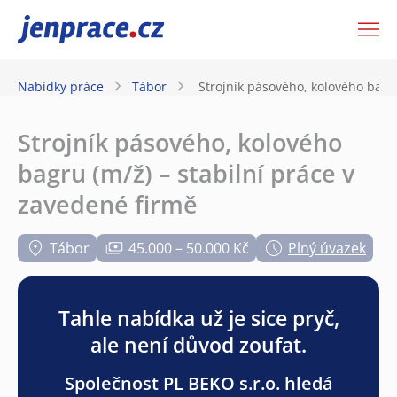
JenPráce.cz
Nabídky práce
Tábor
Strojník pásového, kolového bagru
Strojník pásového, kolového
bagru (m/ž) – stabilní práce v
zavedené firmě
Tábor
45.000 – 50.000 Kč
Plný úvazek
Tahle nabídka už je sice pryč,
ale není důvod zoufat.
Společnost PL BEKO s.r.o. hledá