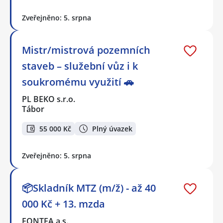
Zveřejněno: 5. srpna
Mistr/mistrová pozemních
staveb – služební vůz i k
soukromému využití 🚗
PL BEKO s.r.o.
Tábor
55 000 Kč
Plný úvazek
Zveřejněno: 5. srpna
📦Skladník MTZ (m/ž) - až 40
000 Kč + 13. mzda
FONTEA a.s.