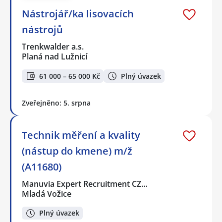
Nástrojář/ka lisovacích
nástrojů
Trenkwalder a.s.
Planá nad Lužnicí
61 000 – 65 000 Kč
Plný úvazek
Zveřejněno: 5. srpna
Technik měření a kvality
(nástup do kmene) m/ž
(A11680)
Manuvia Expert Recruitment CZ…
Mladá Vožice
Plný úvazek