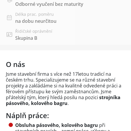
Odborné vyučení bez maturity
Délka prac. poměru
na dobu neurčitou
Řidičské oprávnění
Skupina B
O nás
Jsme stavební firma s více než 17letou tradicí na
českém trhu. Specializujeme se na různé stavební
projekty a zakládáme si na kvalitně odvedené práci a
férovém přístupu ke svým zaměstnancům. Jsme
přátelský tým, který hledá posilu na pozici
strojníka
pásového, kolového bagru
.
Náplň práce:
Obsluha pásového, kolového bagru
při
stavebních pracích – zemní práce, výkopy a