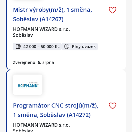
Mistr výroby(m/ž), 1 směna,
Soběslav (A14267)
HOFMANN WIZARD s.r.o.
Soběslav
42 000 – 50 000 Kč
Plný úvazek
Zveřejněno: 6. srpna
Programátor CNC strojů(m/ž),
1 směna, Soběslav (A14272)
HOFMANN WIZARD s.r.o.
Soběslav