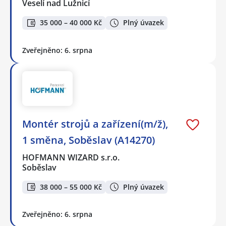
Veselí nad Lužnicí
35 000 – 40 000 Kč
Plný úvazek
Zveřejněno: 6. srpna
Montér strojů a zařízení(m/ž),
1 směna, Soběslav (A14270)
HOFMANN WIZARD s.r.o.
Soběslav
38 000 – 55 000 Kč
Plný úvazek
Zveřejněno: 6. srpna