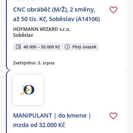
CNC obráběč (M/Ž), 2 směny,
až 50 tis. Kč, Soběslav (A14106)
HOFMANN WIZARD s.r.o.
Soběslav
40 000 – 50 000 Kč
Plný úvazek
Zveřejněno: 5. srpna
MANIPULANT | do kmene |
mzda od 32.000 Kč