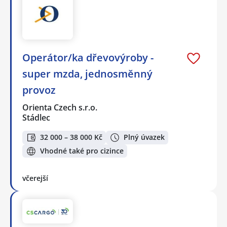
Operátor/ka dřevovýroby -
super mzda, jednosměnný
provoz
Orienta Czech s.r.o.
Stádlec
32 000 – 38 000 Kč
Plný úvazek
Vhodné také pro cizince
včerejší