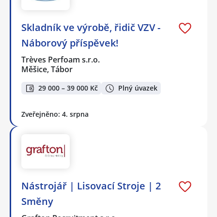
Skladník ve výrobě, řidič VZV -
Náborový příspěvek!
Trèves Perfoam s.r.o.
Měšice, Tábor
29 000 – 39 000 Kč
Plný úvazek
Zveřejněno: 4. srpna
Nástrojář | Lisovací Stroje | 2
Směny