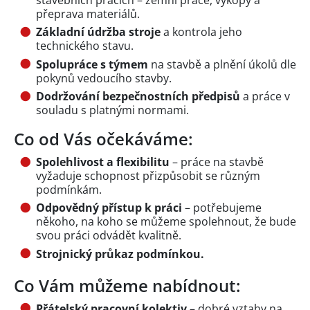
přeprava materiálů.
Základní údržba stroje
a kontrola jeho
technického stavu.
Spolupráce s týmem
na stavbě a plnění úkolů dle
pokynů vedoucího stavby.
Dodržování bezpečnostních předpisů
a práce v
souladu s platnými normami.
Co od Vás očekáváme:
Spolehlivost a flexibilitu
– práce na stavbě
vyžaduje schopnost přizpůsobit se různým
podmínkám.
Odpovědný přístup k práci
– potřebujeme
někoho, na koho se můžeme spolehnout, že bude
svou práci odvádět kvalitně.
Strojnický průkaz podmínkou.
Co Vám můžeme nabídnout:
Přátelský pracovní kolektiv
– dobré vztahy na