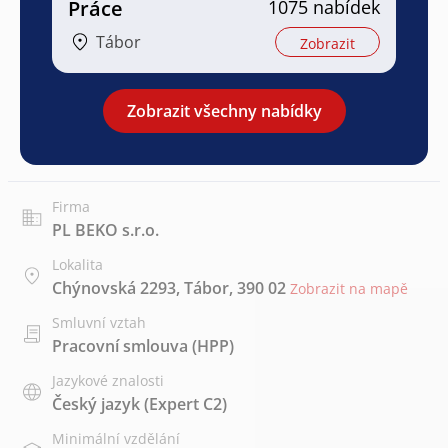
Práce
1075 nabídek
Tábor
Zobrazit
Zobrazit všechny nabídky
Firma
PL BEKO s.r.o.
Lokalita
Chýnovská 2293, Tábor, 390 02
Zobrazit na mapě
Smluvní vztah
Pracovní smlouva (HPP)
Jazykové znalosti
Český jazyk
(Expert C2)
Minimální vzdělání