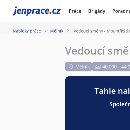
JenPráce.cz
Práce
Brigády
Poradn
Nabídky práce
Mělník
Vedoucí směny - Mountfield 
Vedoucí směn
Mělník
40.000 – 44.
Tahle nab
Společn