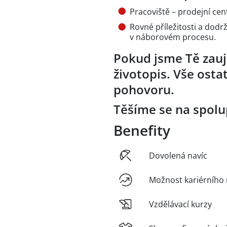
Pracoviště – prodejní ce
Rovné příležitosti a dodr
v náborovém procesu.
Pokud jsme Tě zauja
životopis. Vše ost
pohovoru.
Těšíme se na spolu
Benefity
Dovolená navíc
Možnost kariérního 
Vzdělávací kurzy