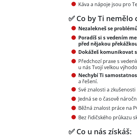
Káva a nápoje jsou pro T
✅ Co by Ti nemělo 
Nezalekneš se problémů,
Poradíš si s vedením me
před nějakou překážkou
Dokážeš komunikovat se
Předchozí praxe s veden
u nás Tvojí velkou výhodo
Nechybí Ti samostatnos
a řešení.
Své znalosti a zkušenosti 
Jedná se o časově náročnou
Běžná znalost práce na P
Bez řidičského průkazu s
✅ Co u nás získáš: