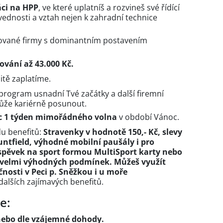
áci na HPP
, ve které uplatníš a rozvineš své řídící
ednosti a vztah nejen k zahradní technice
mované firmy s dominantním postavením
vání až 43.000 Kč.
itě zaplatíme.
rogram usnadní Tvé začátky a další firemní
ůže kariérně posunout.
íc 1 týden mimořádného volna
v období Vánoc.
u benefitů:
Stravenky v hodnotě 150,- Kč, slevy
ntfield, výhodné mobilní paušály i pro
íspěvek na sport formou MultiSport karty nebo
a velmi výhodných podmínek. Můžeš využít
čnosti v Peci p. Sněžkou i u moře
alších zajímavých benefitů.
e:
ebo dle vzájemné dohody.