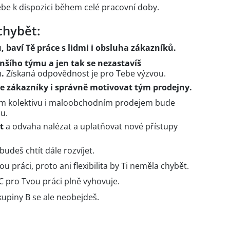
ebe k dispozici během celé pracovní doby.
chybět:
 baví Tě práce s lidmi i obsluha zákazníků.
nšího týmu a jen tak se nezastavíš
.
Získaná odpovědnost je pro Tebe výzvou.
 zákazníky i správně motivovat tým prodejny.
ím kolektivu i maloobchodním prodejem bude
u.
t
a odvaha nalézat a uplatňovat nové přístupy
budeš chtít dále rozvíjet.
 práci, proto ani flexibilita by Ti neměla chybět.
C pro Tvou práci plně vyhovuje.
kupiny B se ale neobejdeš.