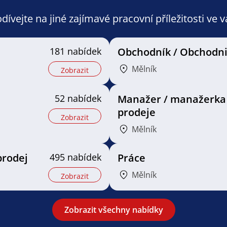
ívejte na jiné zajímavé pracovní příležitosti ve 
181 nabídek
Obchodník / Obchodn
Mělník
Zobrazit
52 nabídek
Manažer / manažerka
prodeje
Zobrazit
Mělník
prodej
495 nabídek
Práce
Mělník
Zobrazit
Zobrazit všechny nabídky