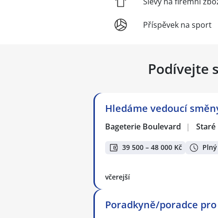
Slevy na firemní zbo
Příspěvek na sport
Podívejte 
Hledáme vedoucí směny 
Bageterie Boulevard
|
Staré
39 500 – 48 000 Kč
Plný
včerejší
Poradkyně/poradce pro 