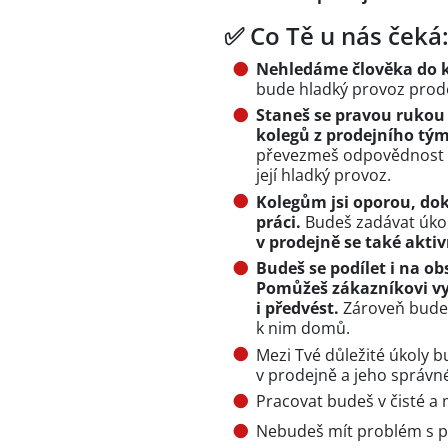
✅ Co Tě u nás čeká
Nehledáme člověka do k
bude hladký provoz prode
Staneš se pravou rukou
kolegů z prodejního tý
převezmeš odpovědnost z
její hladký provoz.
Kolegům jsi oporou, do
práci.
Budeš zadávat úkoly
v prodejně se také aktiv
Budeš se podílet i na ob
Pomůžeš zákazníkovi vyb
i předvést.
Zároveň budeš
k nim domů.
Mezi Tvé důležité úkoly b
v prodejně a jeho správn
Pracovat budeš v čisté a
Nebudeš mít problém s 