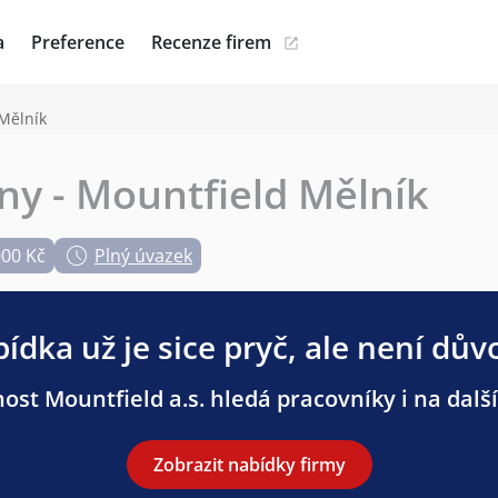
a
Preference
Recenze firem
Mělník
y - Mountfield Mělník
000 Kč
Plný úvazek
ídka už je sice pryč, ale není dův
ost Mountfield a.s. hledá pracovníky i na další
Zobrazit nabídky firmy