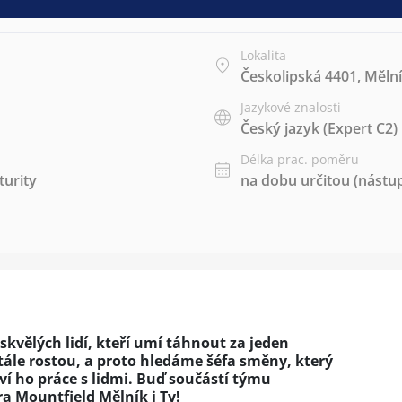
Lokalita
Českolipská 4401, Mělní
Jazykové znalosti
Český jazyk
(Expert C2)
Délka prac. poměru
urity
na dobu určitou (nástup
skvělých lidí, kteří umí táhnout za jeden
ále rostou, a proto hledáme šéfa směny, který
í ho práce s lidmi. Buď součástí týmu
a Mountfield Mělník i Ty!