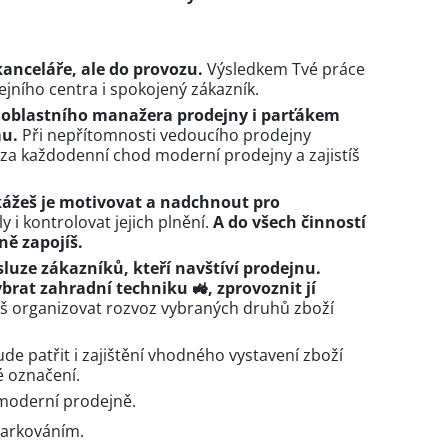
:
anceláře, ale do provozu.
Výsledkem Tvé práce
jního centra i spokojený zákazník.
 oblastního manažera prodejny i parťákem
mu.
Při nepřítomnosti vedoucího prodejny
a každodenní chod moderní prodejny a zajistíš
kážeš je motivovat a nadchnout pro
 i kontrolovat jejich plnění.
A do všech činností
ně zapojíš.
sluze zákazníků, kteří navštíví prodejnu.
rat zahradní techniku 🚜, zprovoznit jí
 organizovat rozvoz vybraných druhů zboží
ude patřit i zajištění vhodného vystavení zboží
é označení.
 moderní prodejně.
parkováním.