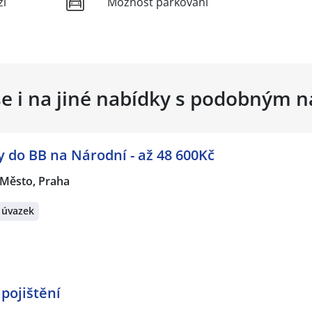
ží
Možnost parkování
se i na jiné nabídky s podobným 
do BB na Národní - až 48 600Kč
 Město, Praha
 úvazek
pojištění