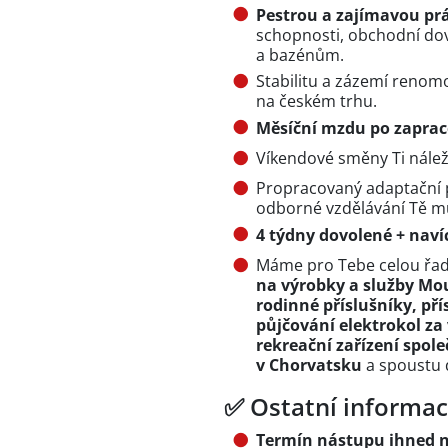
Pestrou a zajímavou pr
schopnosti, obchodní dov
a bazénům.
Stabilitu a zázemí reno
na českém trhu.
Měsíční mzdu po zapraco
Víkendové směny Ti nálež
Propracovaný adaptační p
odborné vzdělávání Tě m
4 týdny dovolené + nav
Máme pro Tebe celou řad
na výrobky a služby Mou
rodinné příslušníky, př
půjčování elektrokol z
rekreační zařízení spole
v Chorvatsku
a spoustu d
✅ Ostatní informac
Termín nástupu ihned n