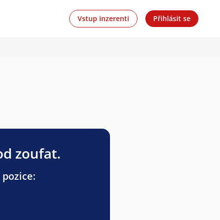
Vstup inzerenti
Přihlásit se
od zoufat.
 pozice: