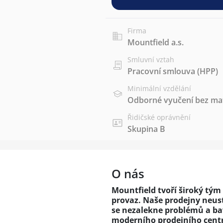
Firma
Mountfield a.s.
Smluvní vztah
Pracovní smlouva (HPP)
Minimální vzdělání
Odborné vyučení bez mat
Řidičské oprávnění
Skupina B
O nás
Mountfield tvoří široký tým 
provaz. Naše prodejny neust
se nezalekne problémů a bav
moderního prodejního centr