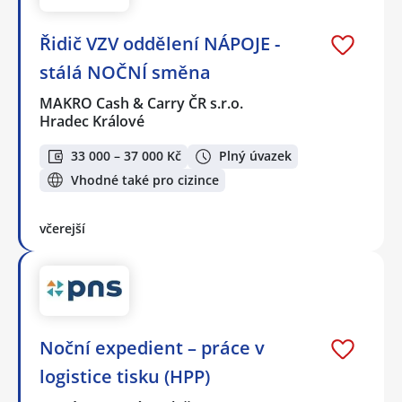
Řidič VZV oddělení NÁPOJE -
stálá NOČNÍ směna
MAKRO Cash & Carry ČR s.r.o.
Hradec Králové
33 000 – 37 000 Kč
Plný úvazek
Vhodné také pro cizince
včerejší
Noční expedient – práce v
logistice tisku (HPP)