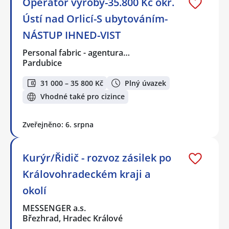
Operátor výroby-35.800 Kč okr.
Ústí nad Orlicí-S ubytováním-
NÁSTUP IHNED-VIST
Personal fabric - agentura…
Pardubice
31 000 – 35 800 Kč
Plný úvazek
Vhodné také pro cizince
Zveřejněno: 6. srpna
Kurýr/Řidič - rozvoz zásilek po
Královohradeckém kraji a
okolí
MESSENGER a.s.
Březhrad, Hradec Králové