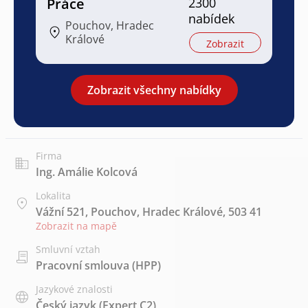
Práce
2300
nabídek
Pouchov, Hradec
Králové
Zobrazit
Zobrazit všechny nabídky
Firma
Ing. Amálie Kolcová
Lokalita
Vážní 521, Pouchov, Hradec Králové, 503 41
Zobrazit na mapě
Smluvní vztah
Pracovní smlouva (HPP)
Jazykové znalosti
Český jazyk
(Expert C2)