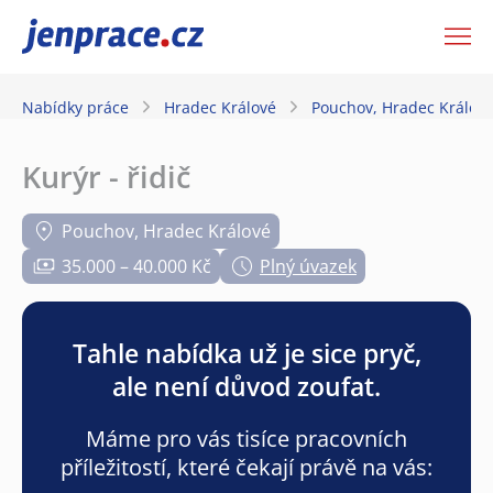
JenPráce.cz
Nabídky práce
Hradec Králové
Pouchov, Hradec Králov
Kurýr - řidič
Pouchov, Hradec Králové
35.000 – 40.000 Kč
Plný úvazek
Tahle nabídka už je sice pryč,
ale není důvod zoufat.
Máme pro vás tisíce pracovních
příležitostí, které čekají právě na vás: