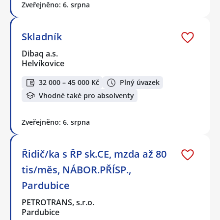
Zveřejněno: 6. srpna
Skladník
Dibaq a.s.
Helvíkovice
32 000 – 45 000 Kč
Plný úvazek
Vhodné také pro absolventy
Zveřejněno: 6. srpna
Řidič/ka s ŘP sk.CE, mzda až 80
tis/měs, NÁBOR.PŘÍSP.,
Pardubice
PETROTRANS, s.r.o.
Pardubice