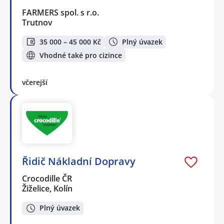
FARMERS spol. s r.o.
Trutnov
35 000 – 45 000 Kč
Plný úvazek
Vhodné také pro cizince
včerejší
Řidič Nákladní Dopravy
Crocodille ČR
Žiželice, Kolín
Plný úvazek