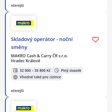
včerejší
Skladový operátor - noční
směny
MAKRO Cash & Carry ČR s.r.o.
Hradec Králové
32 000 – 35 800 Kč
Plný úvazek
Vhodné také pro cizince
včerejší