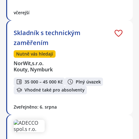
včerejší
Skladník s technickým
zaměřením
Nutně vás hledají
NorWit,s.r.o.
Kouty, Nymburk
35 000 – 45 000 Kč
Plný úvazek
Vhodné také pro absolventy
Zveřejněno: 6. srpna