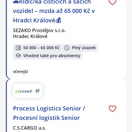
🚗Řidič/ka čistících a sacích
vozidel – mzda až 65 000 Kč v
Hradci Králové💰
SEZAKO Prostějov s.r.o.
Hradec Králové
50 000 – 65 000 Kč
Plný úvazek
Vhodné také pro absolventy
včerejší
Process Logistics Senior /
Procesní logistik Senior
C.S.CARGO a.s.