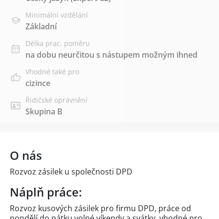
Minimální vzdělání
Základní
Délka prac. poměru
na dobu neurčitou s nástupem možným ihned
Vhodné také pro
cizince
Řidičské oprávnění
Skupina B
O nás
Rozvoz zásilek u společnosti DPD
Náplň práce:
Rozvoz kusových zásilek pro firmu DPD, práce od
pondělí do pátku,volné víkendy a svátky, vhodné pro