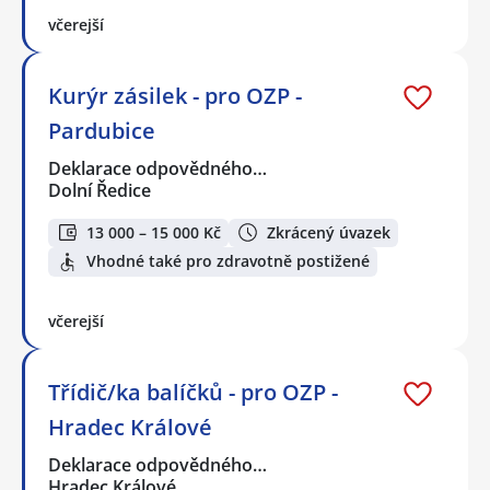
včerejší
Kurýr zásilek - pro OZP -
Pardubice
Deklarace odpovědného…
Dolní Ředice
13 000 – 15 000 Kč
Zkrácený úvazek
Vhodné také pro zdravotně postižené
včerejší
Třídič/ka balíčků - pro OZP -
Hradec Králové
Deklarace odpovědného…
Hradec Králové