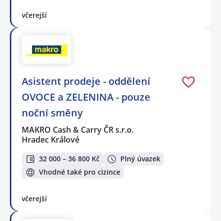
včerejší
Asistent prodeje - oddělení
OVOCE a ZELENINA - pouze
noční směny
MAKRO Cash & Carry ČR s.r.o.
Hradec Králové
32 000 – 36 800 Kč
Plný úvazek
Vhodné také pro cizince
včerejší