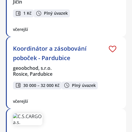
Jičín
1 Kč
Plný úvazek
včerejší
Koordinátor a zásobování
poboček - Pardubice
geoobchod, s.r.o.
Rosice, Pardubice
30 000 – 32 000 Kč
Plný úvazek
včerejší