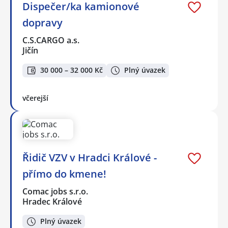
Dispečer/ka kamionové
dopravy
C.S.CARGO a.s.
Jičín
30 000 – 32 000 Kč
Plný úvazek
včerejší
Řidič VZV v Hradci Králové -
přímo do kmene!
Comac jobs s.r.o.
Hradec Králové
Plný úvazek