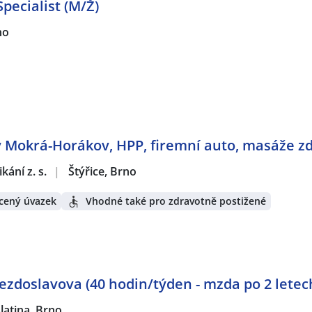
pecialist (M/Ž)
no
y Mokrá-Horákov, HPP, firemní auto, masáže z
ání z. s.
|
Štýřice, Brno
cený úvazek
Vhodné také pro zdravotně postižené
ezdoslavova (40 hodin/týden - mzda po 2 letech
latina, Brno