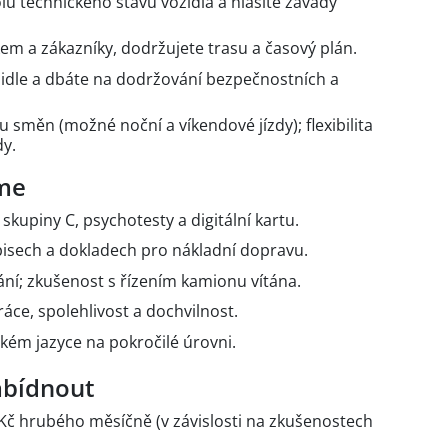
lu technického stavu vozidla a hlásíte závady
em a zákazníky, dodržujete trasu a časový plán.
idle a dbáte na dodržování bezpečnostních a
u směn (možné noční a víkendové jízdy); flexibilita
y.
me
skupiny C, psychotesty a digitální kartu.
dpisech a dokladech pro nákladní dopravu.
ání; zkušenost s řízením kamionu vítána.
ce, spolehlivost a dochvilnost.
kém jazyce na pokročilé úrovni.
bídnout
 Kč hrubého měsíčně (v závislosti na zkušenostech