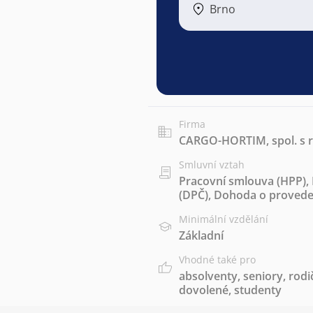
Brno
Firma
CARGO-HORTIM, spol. s r
Smluvní vztah
Pracovní smlouva (HPP)
,
(DPČ)
,
Dohoda o proveden
Minimální vzdělání
Základní
Vhodné také pro
absolventy
,
seniory
,
rodi
dovolené
,
studenty