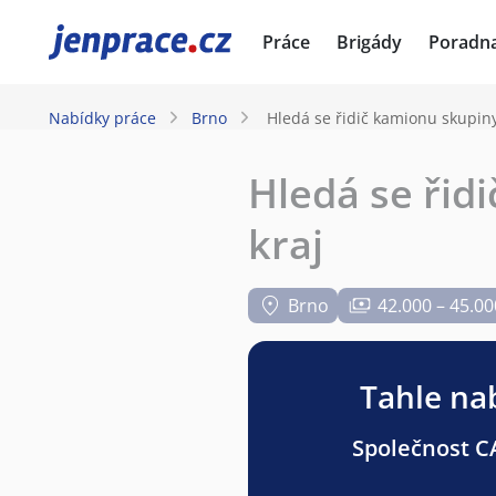
JenPráce.cz
Práce
Brigády
Poradn
Nabídky práce
Brno
Hledá se řidič kamionu skupiny
Hledá se řid
kraj
Brno
42.000 – 45.00
Tahle nab
Společnost CA