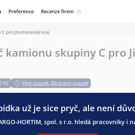
a
Preference
Recenze firem
 C pro Jihomoravský kraj
ič kamionu skupiny C pro 
0 Kč
Plný úvazek
,
Zkrácený úvazek
ídka už je sice pryč, ale není dův
RGO-HORTIM, spol. s r.o. hledá pracovníky i na