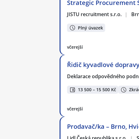
Strategic Procurement S
JISTU recruitment s.r.o.
|
Br
Plný úvazek
včerejší
Řidič kyvadlové doprav
Deklarace odpovědného podnik
13 500 – 15 500 Kč
Zkrá
včerejší
Prodavač/ka – Brno, Hvi
Lidl Česká republika s.r.o.
|
S