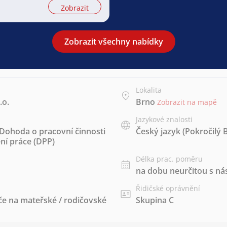
Zobrazit
Zobrazit všechny nabídky
Lokalita
.o.
Brno
Zobrazit na mapě
Jazykové znalosti
Dohoda o pracovní činnosti
Český jazyk
(Pokročilý 
í práce (DPP)
Délka prac. poměru
na dobu neurčitou s 
Řidičské oprávnění
če na mateřské / rodičovské
Skupina C