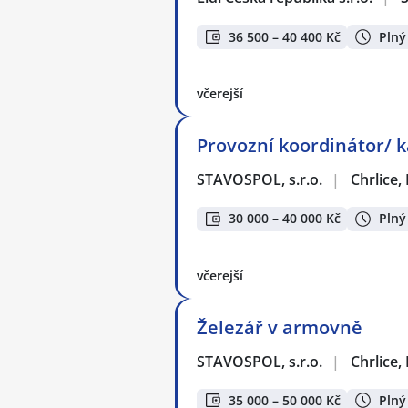
36 500 – 40 400 Kč
Plný
včerejší
Provozní koordinátor/ 
STAVOSPOL, s.r.o.
|
Chrlice,
30 000 – 40 000 Kč
Plný
včerejší
Železář v armovně
STAVOSPOL, s.r.o.
|
Chrlice,
35 000 – 50 000 Kč
Plný