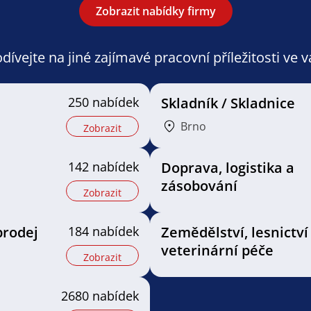
Zobrazit nabídky firmy
ívejte na jiné zajímavé pracovní příležitosti ve 
250 nabídek
Skladník / Skladnice
Brno
Zobrazit
142 nabídek
Doprava, logistika a
zásobování
Zobrazit
prodej
184 nabídek
Zemědělství, lesnictví
veterinární péče
Zobrazit
2680 nabídek