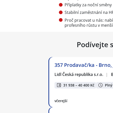
Příplatky za noční směny 
Stabilní zaměstnání na 
Proč pracovat u nás: nab
profesního růstu v menší
Podívejte 
357 Prodavač/ka - Brno,
Lidl Česká republika s.r.o.
|
B
31 938 – 40 400 Kč
Plný
včerejší