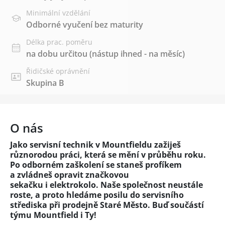
Minimální vzdělání
Odborné vyučení bez maturity
Délka prac. poměru
na dobu určitou (nástup ihned - na měsíc)
Řidičské oprávnění
Skupina B
O nás
Jako servisní technik v Mountfieldu zažiješ
různorodou práci, která se mění v průběhu roku.
Po odborném zaškolení se staneš profíkem
a zvládneš opravit značkovou
sekačku i elektrokolo. Naše společnost neustále
roste, a proto hledáme posilu do servisního
střediska při prodejně Staré Město. Buď součástí
týmu Mountfield i Ty!