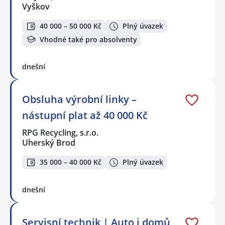
Vyškov
40 000 – 50 000 Kč
Plný úvazek
Vhodné také pro absolventy
dnešní
Obsluha výrobní linky –
nástupní plat až 40 000 Kč
RPG Recycling, s.r.o.
Uherský Brod
35 000 – 40 000 Kč
Plný úvazek
dnešní
Servisní technik | Auto i domů