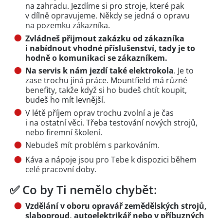
na zahradu. Jezdíme si pro stroje, které pak
v dílně opravujeme. Někdy se jedná o opravu
na pozemku zákazníka.
Zvládneš přijmout zakázku od zákazníka
i nabídnout vhodné příslušenství, tady je to
hodně o komunikaci se zákazníkem.
Na servis k nám jezdí také elektrokola
. Je to
zase trochu jiná práce. Mountfield má různé
benefity, takže když si ho budeš chtít koupit,
budeš ho mít levnější.
V létě příjem oprav trochu zvolní a je čas
i na ostatní věci. Třeba testování nových strojů,
nebo firemní školení.
Nebudeš mít problém s parkováním.
Káva a nápoje jsou pro Tebe k dispozici během
celé pracovní doby.
✅ Co by Ti nemělo chybět:
Vzdělání v oboru opravář zemědělských strojů,
slaboproud, autoelektrikář nebo v příbuzných