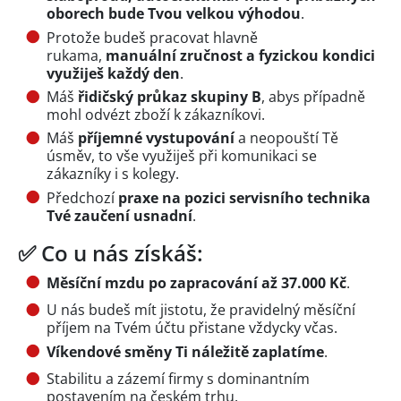
oborech bude Tvou velkou výhodou
.
Protože budeš pracovat hlavně
rukama,
manuální zručnost a fyzickou kondici
využiješ každý den
.
Máš
řidičský průkaz skupiny B
, abys případně
mohl odvézt zboží k zákazníkovi.
Máš
příjemné vystupování
a neopouští Tě
úsměv, to vše využiješ při komunikaci se
zákazníky i s kolegy.
Předchozí
praxe na pozici servisního technika
Tvé zaučení usnadní
.
✅ Co u nás získáš:
Měsíční mzdu po zapracování až 37.000 Kč
.
U nás budeš mít jistotu, že pravidelný měsíční
příjem na Tvém účtu přistane vždycky včas.
Víkendové směny Ti náležitě zaplatíme
.
Stabilitu a zázemí firmy s dominantním
postavením na českém trhu.