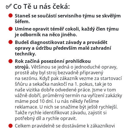
✅ Co Tě u nás čeká:
Staneš se součástí servisního týmu se skvělým
šéfem.
Umíme opravit téměř cokoli, každý člen týmu
je odborník na něco jiného.
Budeš diagnostikovat závady a provádět
opravy a údržbu především malé zahradní
techniky.
Rok začíná posezónní prohlídkou
strojů.
Většinou se jedná o jednoduché opravy,
prostě aby byl stroj bezvadně připravený
na sezónu. Když pak zákazník vezme za startovací
šňůru a sekačka naskočí na 1. pokus, tak je to
naše vizitka dobře odvedené práce. Jsme v tom
vážně dobří, průměrný termín na vyřízení zakázky
máme pod 10 dní. I u nás někdy řešíme
reklamace. U nich se snažíme být ještě rychlejší.
Takže rychle identifikovat závadu, zajistit si
potřebný díl a rychle opravit.
Celkem pravidelně se dostáváme k zákazníkovi