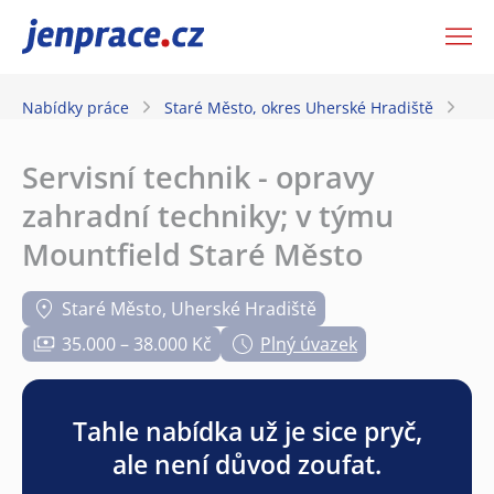
JenPráce.cz
Nabídky práce
Staré Město, okres Uherské Hradiště
Se
Servisní technik - opravy
zahradní techniky; v týmu
Mountfield Staré Město
Staré Město, Uherské Hradiště
35.000 – 38.000 Kč
Plný úvazek
Tahle nabídka už je sice pryč,
ale není důvod zoufat.