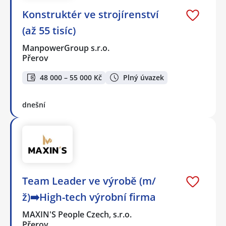
Konstruktér ve strojírenství
(až 55 tisíc)
ManpowerGroup s.r.o.
Přerov
48 000 – 55 000 Kč
Plný úvazek
dnešní
Team Leader ve výrobě (m/
ž)➡️High-tech výrobní firma
MAXIN'S People Czech, s.r.o.
Přerov