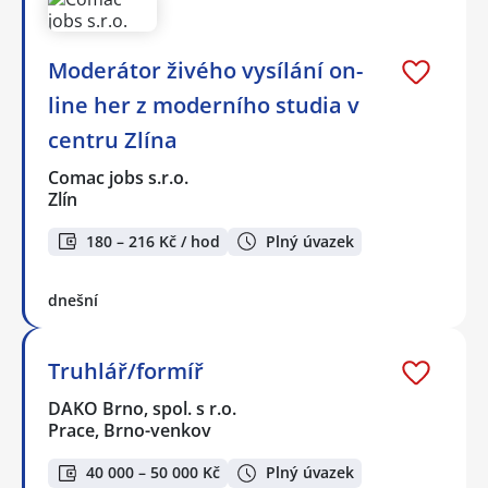
Moderátor živého vysílání on-
line her z moderního studia v
centru Zlína
Comac jobs s.r.o.
Zlín
180 – 216 Kč / hod
Plný úvazek
dnešní
Truhlář/formíř
DAKO Brno, spol. s r.o.
Prace, Brno-venkov
40 000 – 50 000 Kč
Plný úvazek