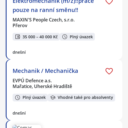
Elektromechanik (m/ž)‼️práce
pouze na ranní směnu‼️
MAXIN'S People Czech, s.r.o.
Přerov
35 000 – 40 000 Kč
Plný úvazek
dnešní
Mechanik / Mechanička
EVPÚ Defence a.s.
Mařatice, Uherské Hradiště
Plný úvazek
Vhodné také pro absolventy
dnešní