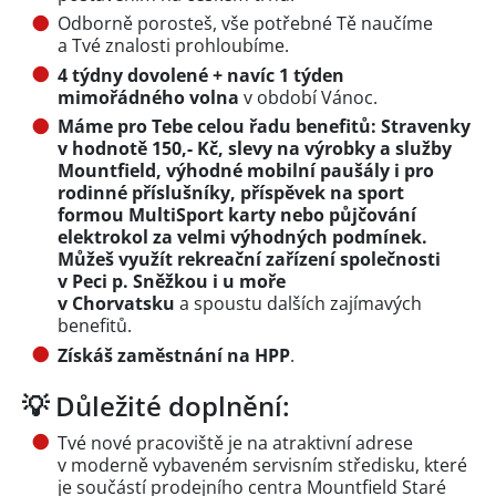
Odborně porosteš, vše potřebné Tě naučíme
a Tvé znalosti prohloubíme.
4 týdny dovolené + navíc 1 týden
mimořádného volna
v období Vánoc.
Máme pro Tebe celou řadu benefitů: Stravenky
v hodnotě 150,- Kč, slevy na výrobky a služby
Mountfield, výhodné mobilní paušály i pro
rodinné příslušníky, příspěvek na sport
formou MultiSport karty nebo půjčování
elektrokol za velmi výhodných podmínek.
Můžeš využít rekreační zařízení společnosti
v Peci p. Sněžkou i u moře
v Chorvatsku
a spoustu dalších zajímavých
benefitů.
Získáš zaměstnání na HPP
.
💡 Důležité doplnění:
Tvé nové pracoviště je na atraktivní adrese
v moderně vybaveném servisním středisku, které
je součástí prodejního centra Mountfield Staré