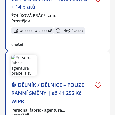
+ 14 platů
ŽOLÍKOVÁ PRÁCE s.r.o.
Prostějov
40 000 – 45 000 Kč
Plný úvazek
dnešní
👷 DĚLNÍK / DĚLNICE – POUZE
RANNÍ SMĚNY | až 41 255 Kč |
WIPR
Personal fabric - agentura…