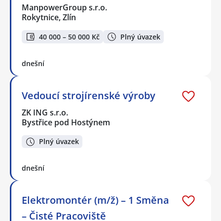
ManpowerGroup s.r.o.
Rokytnice, Zlín
40 000 – 50 000 Kč
Plný úvazek
dnešní
Vedoucí strojírenské výroby
ZK ING s.r.o.
Bystřice pod Hostýnem
Plný úvazek
dnešní
Elektromontér (m/ž) – 1 Směna
– Čisté Pracoviště