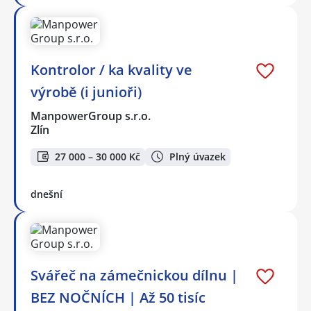
Kontrolor / ka kvality ve
výrobě (i junioři)
ManpowerGroup s.r.o.
Zlín
27 000 – 30 000 Kč
Plný úvazek
dnešní
Svářeč na zámečnickou dílnu |
BEZ NOČNÍCH | Až 50 tisíc