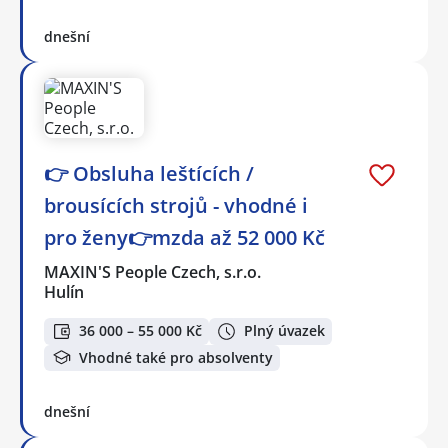
dnešní
👉 Obsluha leštících /
brousících strojů - vhodné i
pro ženy👉mzda až 52 000 Kč
MAXIN'S People Czech, s.r.o.
Hulín
36 000 – 55 000 Kč
Plný úvazek
Vhodné také pro absolventy
dnešní