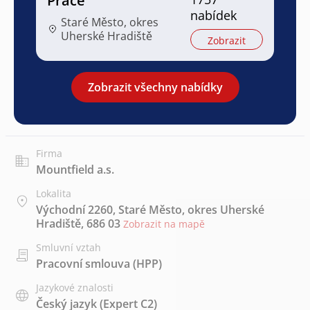
Práce
nabídek
Staré Město, okres
Uherské Hradiště
Zobrazit
Zobrazit všechny nabídky
Firma
Mountfield a.s.
Lokalita
Východní 2260, Staré Město, okres Uherské
Hradiště, 686 03
Zobrazit na mapě
Smluvní vztah
Pracovní smlouva (HPP)
Jazykové znalosti
Český jazyk
(Expert C2)