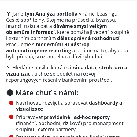
🎯 Jsme
tým Analýza portfolia
v rámci Leasingu
České spořitelny. Stojíme na průsečíku byznysu,
financí, risku a dat a
dáváme smysl velkým
objemům informací
, které pomáhají vedení, skupině
i externím partnerům
dělat správná rozhodnutí
.
Pracujeme s
moderními BI nástroji
,
automatizujeme reporting
a dbáme na to, aby data
byla přesná, srozumitelná a důvěryhodná.
🎯 Hledáme posilu, která má
ráda data, strukturu a
vizualizaci
, a chce se podílet na rozvoji
reportingových řešení v bankovním prostředí.
🟡 Máte chuť s námi:
Navrhovat, rozvíjet a spravovat
dashboardy a
vizualizace
Připravovat
pravidelné i ad-hoc reporty
(finanční, obchodní, rizikové) pro management,
skupinu i externí partnery