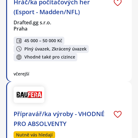
Hráč/ka počítačových her
(Esport - Madden/NFL)
Drafted.gg s.r.o.
Praha
45 000 – 50 000 Kč
Plný úvazek, Zkrácený úvazek
Vhodné také pro cizince
včerejší
Přípravář/ka výroby - VHODNÉ
PRO ABSOLVENTY
Nutně vás hledají