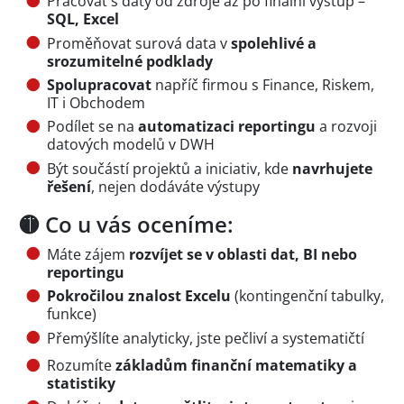
Pracovat s daty od zdroje až po finální výstup –
SQL, Excel
Proměňovat surová data v
spolehlivé a
srozumitelné podklady
Spolupracovat
napříč firmou s Finance, Riskem,
IT i Obchodem
Podílet se na
automatizaci reportingu
a rozvoji
datových modelů v DWH
Být součástí projektů a iniciativ, kde
navrhujete
řešení
, nejen dodáváte výstupy
🟡 Co u vás oceníme:
Máte zájem
rozvíjet se v oblasti dat, BI nebo
reportingu
Pokročilou znalost Excelu
(kontingenční tabulky,
funkce)
Přemýšlíte analyticky, jste pečliví a systematičtí
Rozumíte
základům finanční matematiky a
statistiky