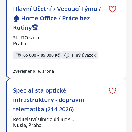
Hlavní Účetní / Vedoucí Týmu /
🏠 Home Office / Práce bez
Rutiny🏆
SLUTO s.r.o.
Praha
65 000 – 85 000 Kč
Plný úvazek
Zveřejněno: 6. srpna
Specialista optické
infrastruktury - dopravní
telematika (214-2026)
Ředitelství silnic a dálnic s…
Nusle, Praha