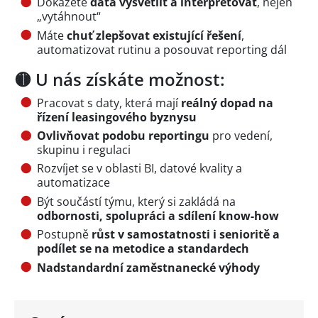
Dokážete
data vysvětlit a interpretovat
, nejen
„vytáhnout“
Máte
chuť zlepšovat existující řešení
,
automatizovat rutinu a posouvat reporting dál
🟡 U nás získáte možnost:
Pracovat s daty, která mají
reálný dopad na
řízení leasingového byznysu
Ovlivňovat podobu reportingu
pro vedení,
skupinu i regulaci
Rozvíjet se v oblasti BI, datové kvality a
automatizace
Být součástí týmu, který si zakládá na
odbornosti, spolupráci a sdílení know-how
Postupně
růst v samostatnosti i senioritě a
podílet se na metodice a standardech
Nadstandardní zaměstnanecké výhody