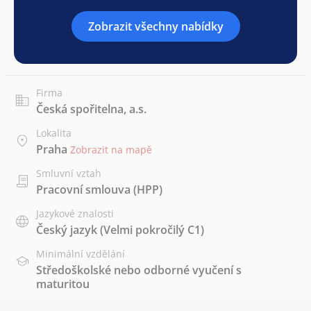
Zobrazit všechny nabídky
Firma
Česká spořitelna, a.s.
Lokalita
Praha
Zobrazit na mapě
Smluvní vztah
Pracovní smlouva (HPP)
Jazykové znalosti
Český jazyk
(Velmi pokročilý C1)
Minimální vzdělání
Středoškolské nebo odborné vyučení s
maturitou