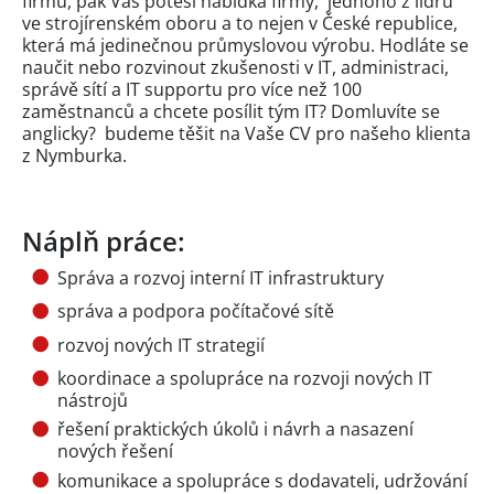
firmu, pak Vás potěší nabídka firmy, jednoho z lídrů
ve strojírenském oboru a to nejen v České republice,
která má jedinečnou průmyslovou výrobu. Hodláte se
naučit nebo rozvinout zkušenosti v IT, administraci,
správě sítí a IT supportu pro více než 100
zaměstnanců a chcete posílit tým IT? Domluvíte se
anglicky? budeme těšit na Vaše CV pro našeho klienta
z Nymburka.
Náplň práce:
Správa a rozvoj interní IT infrastruktury
správa a podpora počítačové sítě
rozvoj nových IT strategií
koordinace a spolupráce na rozvoji nových IT
nástrojů
řešení praktických úkolů i návrh a nasazení
nových řešení
komunikace a spolupráce s dodavateli, udržování