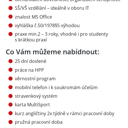
SŠ/VŠ vzdělání – ideálně v oboru IT
znalost MS Office
vyhláška č.50/1978§5 výhodou
praxe min.2 – 3 roky, vhodné i pro studenty
s krátkou praxí
Co Vám můžeme nabídnout:
25 dní dovlené
práce na HPP
věrnostní program
mobilní telefon i k soukromám účelům
stravenkový systém
karta MultiSport
kurz angličtiny 2x týdně v rámci pracovní doby
pružná pracovní doba