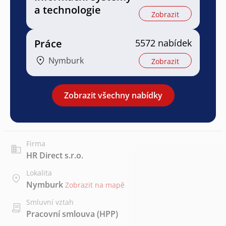
a technologie
Zobrazit
Práce
5572 nabídek
Nymburk
Zobrazit
Zobrazit všechny nabídky
Firma
HR Direct s.r.o.
Lokalita
Nymburk
Zobrazit na mapě
Smluvní vztah
Pracovní smlouva (HPP)