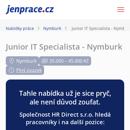
JenPráce.cz
Nabídky práce
Nymburk
Junior IT Specialista - Nymbur
Junior IT Specialista - Nymburk
Nymburk
35.000 – 45.000 Kč
Plný úvazek
Tahle nabídka už je sice pryč,
ale není důvod zoufat.
Společnost HR Direct s.r.o. hledá
pracovníky i na další pozice: