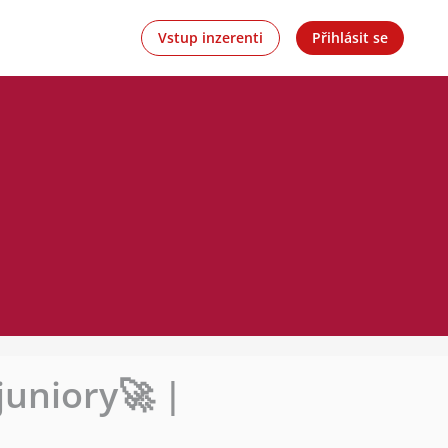
Vstup inzerenti
Přihlásit se
juniory🚀 |