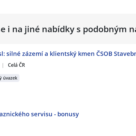
se i na jiné nabídky s podobným 
: silné zázemí a klientský kmen ČSOB Stavebn
|
Celá ČR
ý úvazek
znického servisu - bonusy