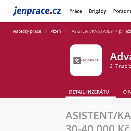
JenPráce.cz
Práce
Brigády
Poradn
Nabídky práce
Plzeň
ASISTENT/KA STAVBY -> příleži
Adva
217 nabí
DETAIL INZERÁTU
O 
ASISTENT/KA 
30-40.000 Kč