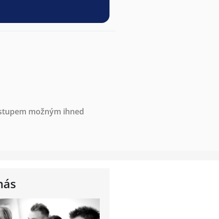
nástupem možným ihned
nás