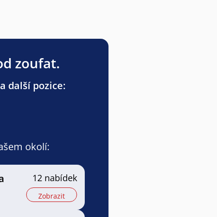
od zoufat.
a další pozice:
vašem okolí:
a
12 nabídek
Zobrazit