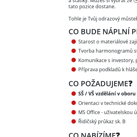
a statiky. Můžeš si vybrat ze 
tato pozice dostane.
Tohle je Tvůj odrazový můstek
CO BUDE NÁPLNÍ P
Starost o materiálové zaji
Tvorba harmonogramů stav
Komunikace s investory, 
Příprava podkladů k hláš
CO POŽADUJEME❓
SŠ / VŠ vzdělání v oboru
Orientaci v technické do
MS Office - uživatelskou 
Řidičský průkaz sk. B
CO NABÍZÍME❓