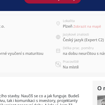
Lokalita
.o.
Plzeň
Zobrazit na mapě
Jazykové znalosti
Český jazyk
(Expert C2)
Délka prac. poměru
rné vyučení s maturitou
na dobu neurčitou s 
Pracoviště
Na místě
O 
ho stavby. Naučíš se co a jak funguje. Budeš
ivu, tak i komunikaci s investory, projektanty