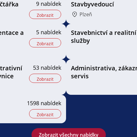
čtářka
9 nabídek
Stavbyvedoucí
Plzeň
Zobrazit
entace a
5 nabídek
Stavebnictví a realitní
služby
Zobrazit
trativní
53 nabídek
Administrativa, zákaz
vnice
servis
Zobrazit
1598 nabídek
Zobrazit
Zobrazit všechny nabídky