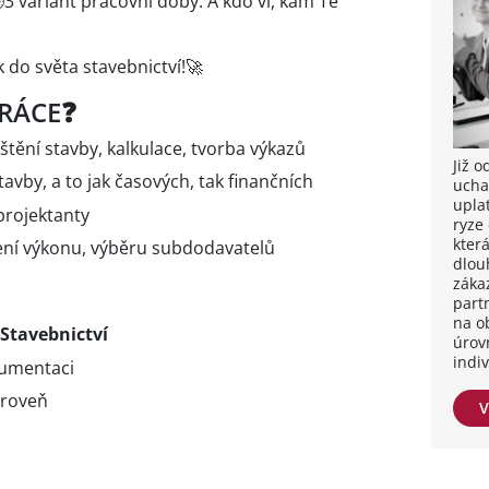
🕒3 variant pracovní doby. A kdo ví, kam Tě
 do světa stavebnictví!🚀
RÁCE❓
štění stavby, kalkulace, tvorba výkazů
Již 
by, a to jak časových, tak finančních
ucha
upla
projektanty
ryze
kter
ení výkonu, výběru subdodavatelů
dlou
záka
part
na o
 Stavebnictví
úrov
indi
kumentaci
úroveň
V