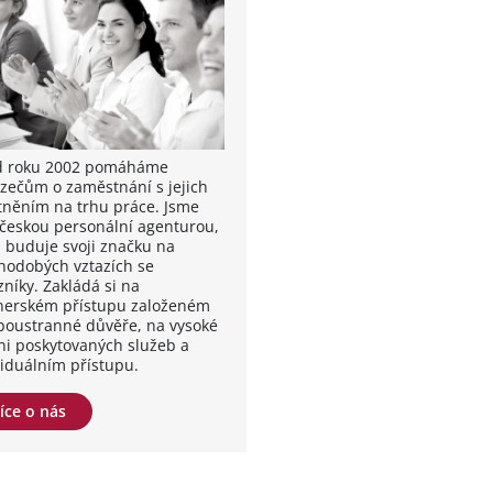
od roku 2002 pomáháme
zečům o zaměstnání s jejich
tněním na trhu práce. Jsme
 českou personální agenturou,
á buduje svoji značku na
hodobých vztazích se
zníky. Zakládá si na
nerském přístupu založeném
boustranné důvěře, na vysoké
ni poskytovaných služeb a
viduálním přístupu.
íce o nás