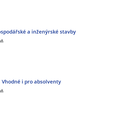
spodářské a inženýrské stavby
eň
 Vhodné i pro absolventy
eň