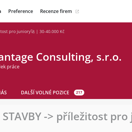
a
Preference
Recenze firem
tost pro juniory🚀 | 30-40.000 Kč
ntage Consulting, s.r.o.
dek práce
NÁS
DALŠÍ VOLNÉ POZICE
217
STAVBY -> příležitost pro 