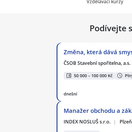
Vzdělávací kurzy
Podívejte 
Změna, která dává smysl
ČSOB Stavební spořitelna, a.s.
50 000 – 100 000 Kč
Pln
dnešní
Manažer obchodu a záka
INDEX NOSLUŠ s.r.o.
|
Plzeň