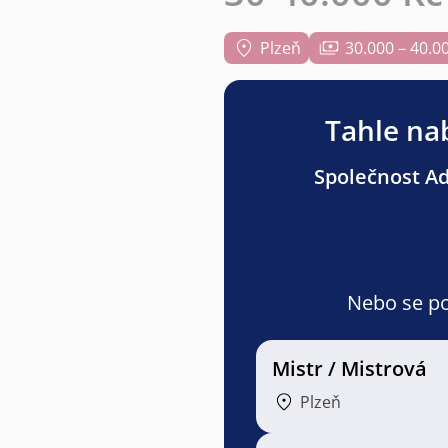
Plzeň
30.000 – 40.0
Tahle nab
Společnost Adv
Nebo se pod
Mistr / Mistrová
Plzeň