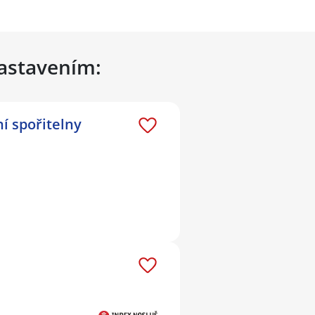
nastavením:
í spořitelny