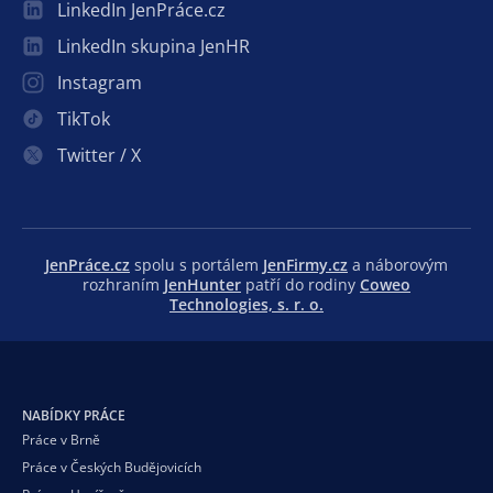
LinkedIn JenPráce.cz
LinkedIn skupina JenHR
Instagram
TikTok
Twitter / X
JenPráce.cz
spolu s portálem
JenFirmy.cz
a náborovým
rozhraním
JenHunter
patří do rodiny
Coweo
Technologies, s. r. o.
NABÍDKY PRÁCE
Práce v Brně
Práce v Českých Budějovicích