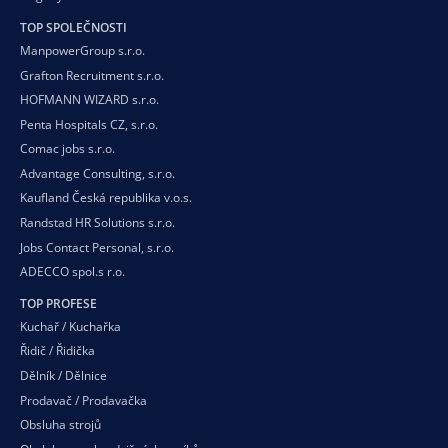
TOP SPOLEČNOSTI
ManpowerGroup s.r.o.
Grafton Recruitment s.r.o.
HOFMANN WIZARD s.r.o.
Penta Hospitals CZ, s.r.o.
Comac jobs s.r.o.
Advantage Consulting, s.r.o.
Kaufland Česká republika v.o.s.
Randstad HR Solutions s.r.o.
Jobs Contact Personal, s.r.o.
ADECCO spol.s r.o.
TOP PROFESE
Kuchař / Kuchařka
Řidič / Řidička
Dělník / Dělnice
Prodavač / Prodavačka
Obsluha strojů