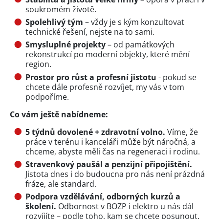
soukromém životě.
Spolehlivý tým
– vždy je s kým konzultovat
technické řešení, nejste na to sami.
Smysluplné projekty
– od památkových
rekonstrukcí po moderní objekty, které mění
region.
Prostor pro růst a profesní jistotu
- pokud se
chcete dále profesně rozvíjet, my vás v tom
podpoříme.
Co vám ještě nabídneme:
5 týdnů dovolené + zdravotní volno.
Víme, že
práce v terénu i kanceláři může být náročná, a
chceme, abyste měli čas na regeneraci i rodinu.
Stravenkový paušál a penzijní připojištění.
Jistota dnes i do budoucna pro nás není prázdná
fráze, ale standard.
Podpora vzdělávání, odborných kurzů a
školení.
Odbornost v BOZP i elektro u nás dál
rozvíjíte – podle toho, kam se chcete posunout.