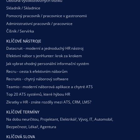
Obsluha vysokozdvižných vozíků
Skladník / Skladnice
Pomocný pracovník / pracovnice v gastronomii
Administrativní pracovník / pracovnice
Číšník / Servírka
KLÍČOVÉ NÁSTROJE
Datacruit - moderní a jednoduchý HR nástroj
Efektivní nábor s jenHunter: krok za krokem
Jak vybrat vhodný personální informační systém
Recru - cesta k efektivním náborům
Recruitis - chytrý náborový software
Teamio - moderní náborová aplikace a chytré ATS
Top 20 ATS systémů, které hýbou HR
Zkratky v HR - znáte rozdíly mezi ATS, CRM, LMS?
KLÍČOVÉ TERMÍNY
Na dobu neurčitou
,
Projektant
,
Elektrikář
,
Vývoj
,
IT
,
Automobil
,
Bezpečnost
,
Lékař
,
Agentura
KLÍČOVÁ SLOVA