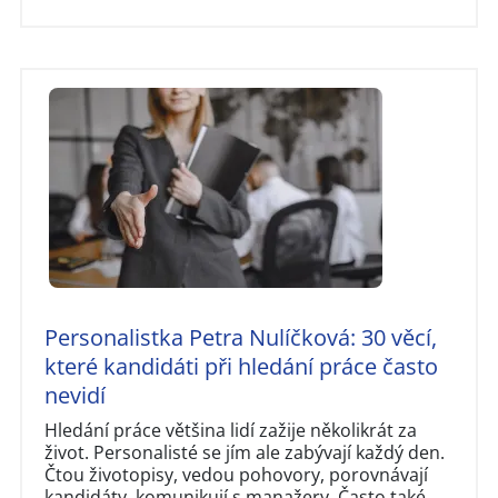
Personalistka Petra Nulíčková: 30 věcí,
které kandidáti při hledání práce často
nevidí
Hledání práce většina lidí zažije několikrát za
život. Personalisté se jím ale zabývají každý den.
Čtou životopisy, vedou pohovory, porovnávají
kandidáty, komunikují s manažery. Často také