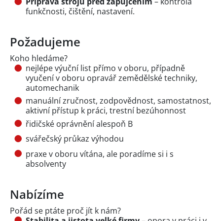
Příprava strojů před zapůjčením
– kontrola
funkčnosti, čištění, nastavení.
Požadujeme
Koho hledáme?
nejlépe výuční list přímo v oboru, případně
vyučení v oboru opravář zemědělské techniky,
automechanik
manuální zručnost, zodpovědnost, samostatnost,
aktivní přístup k práci, trestní bezúhonnost
řidičské oprávnění alespoň B
svářečský průkaz výhodou
praxe v oboru vítána, ale poradíme si i s
absolventy
Nabízíme
Pořád se ptáte proč jít k nám?
Stabilita a jistota velké firmy
– opora v práci i v