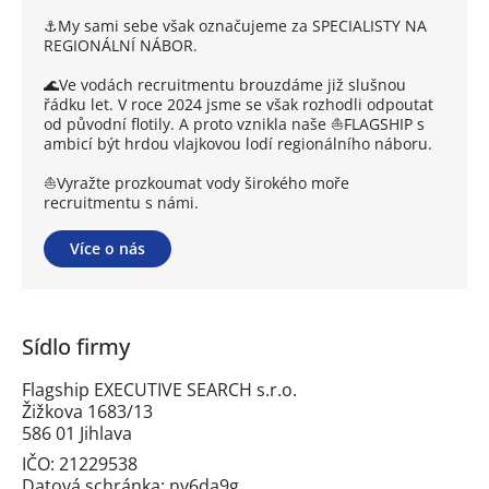
⚓My sami sebe však označujeme za SPECIALISTY NA
REGIONÁLNÍ NÁBOR.
🌊Ve vodách recruitmentu brouzdáme již slušnou
řádku let. V roce 2024 jsme se však rozhodli odpoutat
od původní flotily. A proto vznikla naše ⛵FLAGSHIP s
ambicí být hrdou vlajkovou lodí regionálního náboru.
⛵Vyražte prozkoumat vody širokého moře
recruitmentu s námi.
Více o nás
Sídlo firmy
Flagship EXECUTIVE SEARCH s.r.o.
Žižkova 1683/13
586 01 Jihlava
IČO: 21229538
Datová schránka: ny6da9g