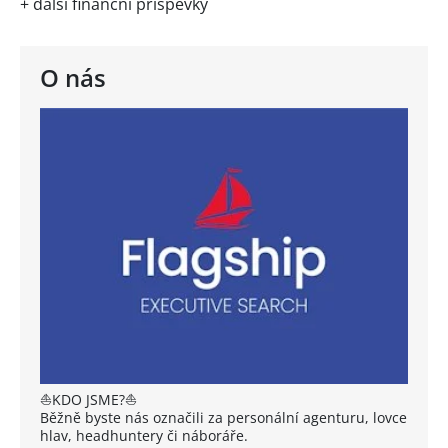
+ další finanční příspěvky
O nás
⛵KDO JSME?⛵
Běžně byste nás označili za personální agenturu, lovce
hlav, headhuntery či náboráře.