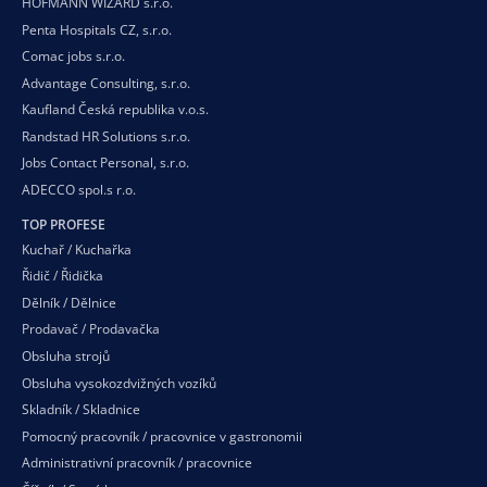
HOFMANN WIZARD s.r.o.
Penta Hospitals CZ, s.r.o.
Comac jobs s.r.o.
Advantage Consulting, s.r.o.
Kaufland Česká republika v.o.s.
Randstad HR Solutions s.r.o.
Jobs Contact Personal, s.r.o.
ADECCO spol.s r.o.
TOP PROFESE
Kuchař / Kuchařka
Řidič / Řidička
Dělník / Dělnice
Prodavač / Prodavačka
Obsluha strojů
Obsluha vysokozdvižných vozíků
Skladník / Skladnice
Pomocný pracovník / pracovnice v gastronomii
Administrativní pracovník / pracovnice