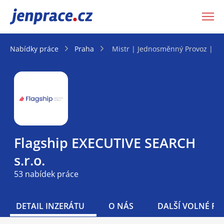
JenPráce.cz
Nabídky práce
Praha
Mistr | Jednosměnný Provoz | P
Flagship EXECUTIVE SEARCH
s.r.o.
53 nabídek práce
DETAIL INZERÁTU
O NÁS
DALŠÍ VOLNÉ PO