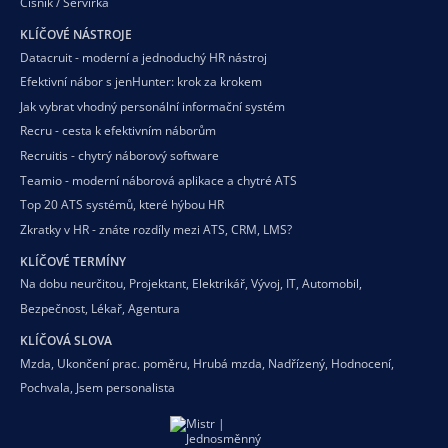
Číšník / Servírka
KLÍČOVÉ NÁSTROJE
Datacruit - moderní a jednoduchý HR nástroj
Efektivní nábor s jenHunter: krok za krokem
Jak vybrat vhodný personální informační systém
Recru - cesta k efektivním náborům
Recruitis - chytrý náborový software
Teamio - moderní náborová aplikace a chytré ATS
Top 20 ATS systémů, které hýbou HR
Zkratky v HR - znáte rozdíly mezi ATS, CRM, LMS?
KLÍČOVÉ TERMÍNY
Na dobu neurčitou
,
Projektant
,
Elektrikář
,
Vývoj
,
IT
,
Automobil
,
Bezpečnost
,
Lékař
,
Agentura
KLÍČOVÁ SLOVA
Mzda
,
Ukončení prac. poměru
,
Hrubá mzda
,
Nadřízený
,
Hodnocení
,
Pochvala
,
Jsem personalista