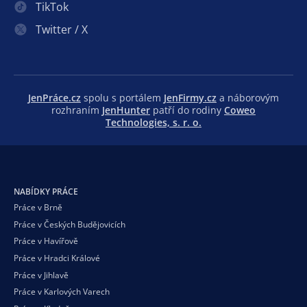
TikTok
Twitter / X
JenPráce.cz
spolu s portálem
JenFirmy.cz
a náborovým
rozhraním
JenHunter
patří do rodiny
Coweo
Technologies, s. r. o.
NABÍDKY PRÁCE
Práce v Brně
Práce v Českých Budějovicích
Práce v Havířově
Práce v Hradci Králové
Práce v Jihlavě
Práce v Karlových Varech