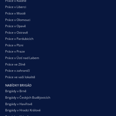
Práce v Kladně
Práce v Liberci
Práce v Mostě
Práce v Olomouci
Práce v Opavě
Práce v Ostravě
Práce v Pardubicích
Práce v Plzni
Práce v Praze
Práce v Ústí nad Labem
Práce ve Zlíně
Práce v zahraničí
Práce ve vaší
lokalitě
NABÍDKY BRIGÁD
Brigády v Brně
Brigády v Českých Budějovicích
Brigády v Havířově
Brigády v Hradci Králové