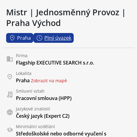
Mistr | Jednosměnný Provoz |
Praha Východ
Praha
Plný úvazek
Firma
Flagship EXECUTIVE SEARCH s.r.o.
Lokalita
Praha
Zobrazit na mapě
Smluvní vztah
Pracovní smlouva (HPP)
Jazykové znalosti
Český jazyk
(Expert C2)
Minimální vzdělání
Středoškolské nebo odborné vyučení s