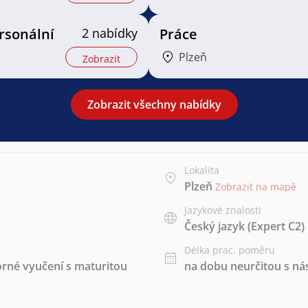
ersonální
2 nabídky
Práce
Plzeň
Zobrazit
Zobrazit všechny nabídky
Lokalita
Plzeň
Zobrazit na mapě
Jazykové znalosti
Český jazyk
(Expert C2)
Délka prac. poměru
rné vyučení s maturitou
na dobu neurčitou s 