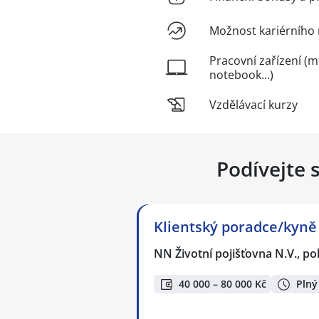
Možnost kariérního 
Pracovní zařízení (m
notebook...)
Vzdělávací kurzy
Podívejte 
Klientský poradce/kyně 
NN Životní pojišťovna N.V., p
40 000 – 80 000 Kč
Plný