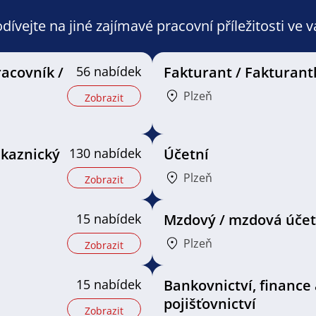
ívejte na jiné zajímavé pracovní příležitosti ve 
racovník /
56 nabídek
Fakturant / Fakturant
Plzeň
Zobrazit
ákaznický
130 nabídek
Účetní
Plzeň
Zobrazit
15 nabídek
Mzdový / mzdová účet
Plzeň
Zobrazit
15 nabídek
Bankovnictví, finance 
pojišťovnictví
Zobrazit