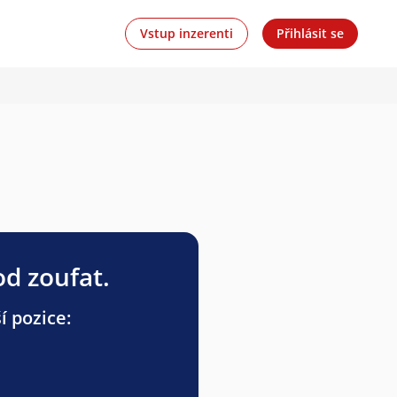
Vstup inzerenti
Přihlásit se
od zoufat.
í pozice: