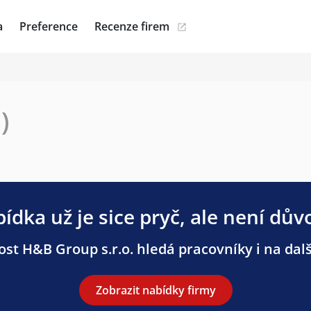
a
Preference
Recenze firem
)
ídka už je sice pryč, ale není dův
st H&B Group s.r.o. hledá pracovníky i na dalš
Zobrazit nabídky firmy