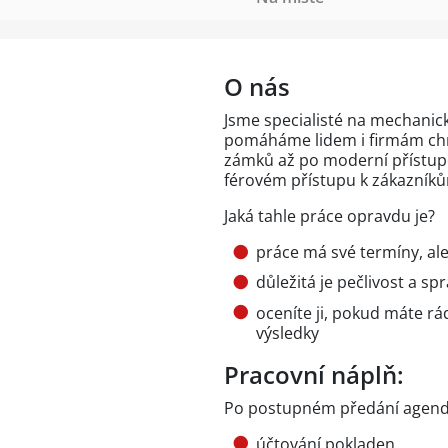
O nás
Jsme specialisté na mechanick
pomáháme lidem i firmám chrán
zámků až po moderní přístupo
férovém přístupu k zákazníků
Jaká tahle práce opravdu je?
práce má své termíny, al
důležitá je pečlivost a sp
oceníte ji, pokud máte rád
výsledky
Pracovní náplň:
Po postupném předání agendy
účtování pokladen