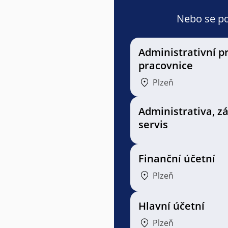
Nebo se pod
Administrativní p
pracovnice
Plzeň
Administrativa, z
servis
Finanční účetní
Plzeň
Hlavní účetní
Plzeň