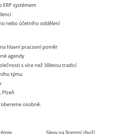
bo ERP systémem
denci
ho nebo účetního oddělení
na hlavní pracovní poměr
ené agendy
lečnosti s více než 30letou tradicí
ního týmu
u
, Plzeň
 probereme osobně.
rémie
Slevy na firemní zboží