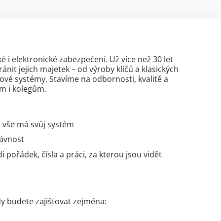
é i elektronické zabezpečení. Už více než 30 let
it jejich majetek – od výroby klíčů a klasických
vé systémy. Stavíme na odbornosti, kvalitě a
m i kolegům.
e vše má svůj systém
rávnost
i pořádek, čísla a práci, za kterou jsou vidět
 budete zajišťovat zejména: