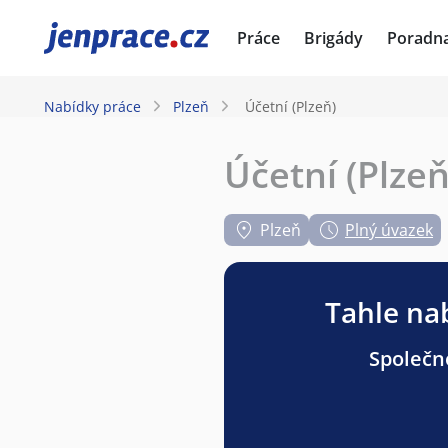
JenPráce.cz
Práce
Brigády
Poradn
Nabídky práce
Plzeň
Účetní (Plzeň)
Účetní (Plzeň
Plzeň
Plný úvazek
Tahle nab
Společno