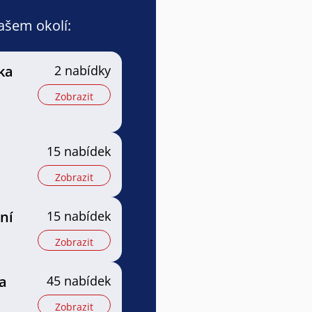
vašem okolí:
ka
2 nabídky
Zobrazit
15 nabídek
Zobrazit
ní
15 nabídek
Zobrazit
a
45 nabídek
Zobrazit