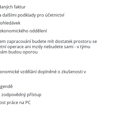
daných faktur
a dalšími podklady pro účetnictví
 pohledávek
 ekonomického oddělení
hem zapracování budete mít dostatek prostoru se
účetní operace ani mzdy nebudete sami - v týmu
é vám budou oporou
ekonomické vzdělání doplněné o zkušenosti v
 agendě
a zodpovědný přístup
ost práce na PC