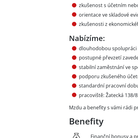
zkušenost s účetním ne
orientace ve skladové evi
zkušenosti z ekonomické
Nabízíme:
dlouhodobou spolupráci 
postupné převzetí zaved
stabilní zaměstnání ve spo
podporu zkušeného účet
standardní pracovní dob
pracoviště: Žatecká 138/8
Mzdu a benefity s vámi rádi
Benefity
Finanční bonusy a p