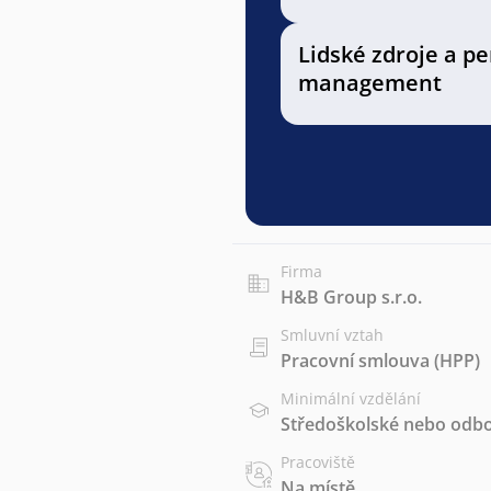
Lidské zdroje a p
management
Firma
H&B Group s.r.o.
Smluvní vztah
Pracovní smlouva (HPP)
Minimální vzdělání
Středoškolské nebo odbo
Pracoviště
Na místě