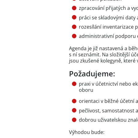
zpracování přijatých a vy
práci se skladovými daty 
rozesílání inventarizace
administrativní podporu
Agenda je již nastavená a bě
s ní seznámit. Na složitější 
jsou zkušené kolegyně, kter
Požadujeme:
praxi v účetnictví nebo 
oboru
orientaci v běžné účetní
pečlivost, samostatnost 
dobrou uživatelskou znal
Výhodou bude: