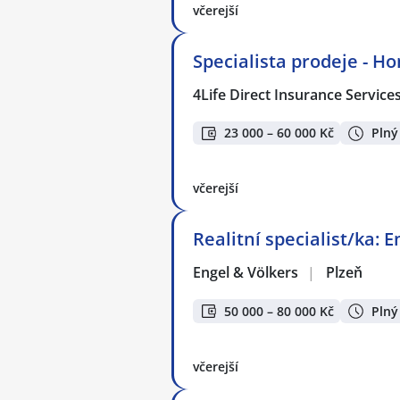
včerejší
Specialista prodeje - H
4Life Direct Insurance Service
23 000 – 60 000 Kč
Plný
včerejší
Realitní specialist/ka: 
Engel & Völkers
|
Plzeň
50 000 – 80 000 Kč
Plný
včerejší