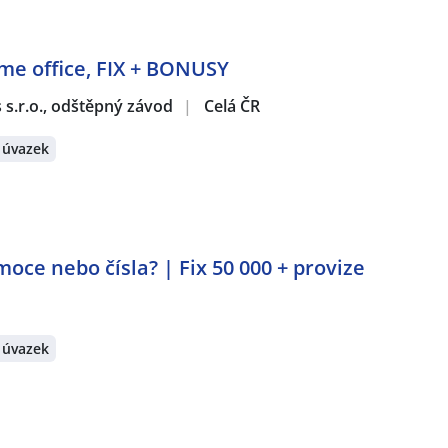
ome office, FIX + BONUSY
s s.r.o., odštěpný závod
|
Celá ČR
 úvazek
Emoce nebo čísla? | Fix 50 000 + provize
 úvazek