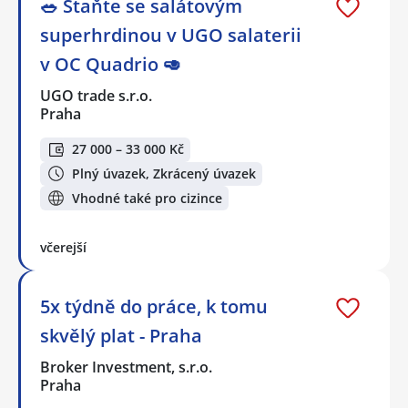
🥗 Staňte se salátovým
superhrdinou v UGO salaterii
v OC Quadrio 🥑
UGO trade s.r.o.
Praha
27 000 – 33 000 Kč
Plný úvazek, Zkrácený úvazek
Vhodné také pro cizince
včerejší
5x týdně do práce, k tomu
skvělý plat - Praha
Broker Investment, s.r.o.
Praha