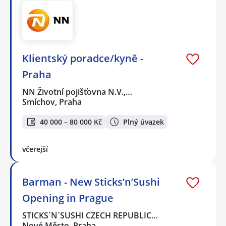
Klientský poradce/kyně -
Praha
NN Životní pojišťovna N.V.,…
Smíchov, Praha
40 000 – 80 000 Kč
Plný úvazek
včerejší
Barman - New Sticks’n’Sushi
Opening in Prague
STICKS´N´SUSHI CZECH REPUBLIC…
Nové Město, Praha