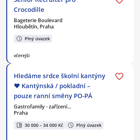
Crocodille
Bageterie Boulevard
Hloubětín, Praha
Plný úvazek
včerejší
Hledáme srdce školní kantýny
❤️ Kantýnská / pokladní –
pouze ranní směny PO-PÁ
Gastrofamily - zařízení…
Praha
30 000 – 34 000 Kč
Plný úvazek