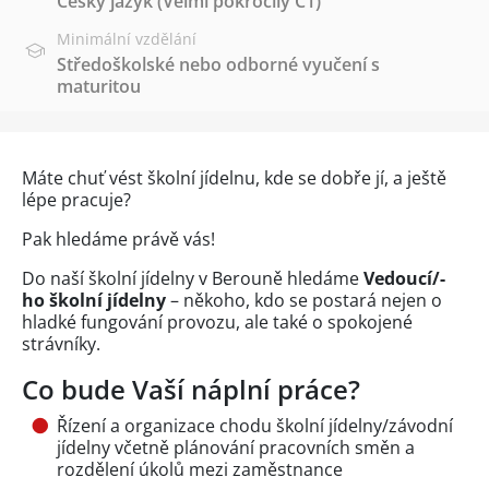
Český jazyk
(Velmi pokročilý C1)
Minimální vzdělání
Středoškolské nebo odborné vyučení s
maturitou
Máte chuť vést školní jídelnu, kde se dobře jí, a ještě
lépe pracuje?
Pak hledáme právě vás!
Do naší školní jídelny v Berouně hledáme
Vedoucí/-
ho školní jídelny
– někoho, kdo se postará nejen o
hladké fungování provozu, ale také o spokojené
strávníky.
Co bude Vaší náplní práce?
Řízení a organizace chodu školní jídelny/závodní
jídelny včetně plánování pracovních směn a
rozdělení úkolů mezi zaměstnance