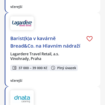
včerejší
Barist(k)a v kavárně
Bread&Co. na Hlavním nádraží
Lagardere Travel Retail, a.s.
Vinohrady, Praha
37 000 – 39 000 Kč
Plný úvazek
včerejší