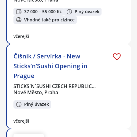
37 000 – 55 000 Kč
Plný úvazek
Vhodné také pro cizince
včerejší
Číšník / Servírka - New
Sticks’n’Sushi Opening in
Prague
STICKS´N´SUSHI CZECH REPUBLIC…
Nové Město, Praha
Plný úvazek
včerejší