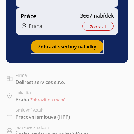
Práce
3667 nabídek
Praha
Zobrazit
Zobrazit všechny nabídky
Firma
Delirest services s.r.o.
Lokalita
Praha
Zobrazit na mapě
Smluvní vztah
Pracovní smlouva (HPP)
Jazykové znalosti