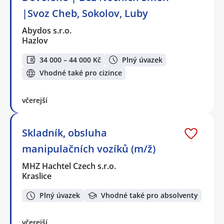
|Svoz Cheb, Sokolov, Luby
Abydos s.r.o.
Hazlov
34 000 – 44 000 Kč
Plný úvazek
Vhodné také pro cizince
včerejší
Skladník, obsluha
manipulačních vozíků (m/ž)
MHZ Hachtel Czech s.r.o.
Kraslice
Plný úvazek
Vhodné také pro absolventy
včerejší