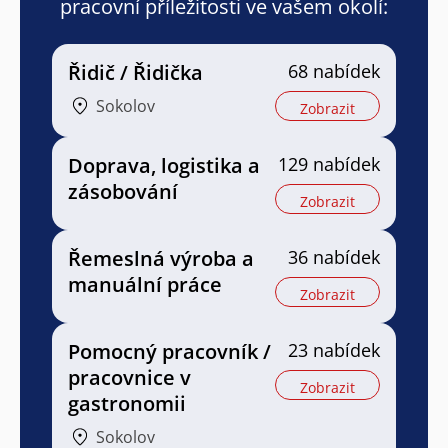
pracovní příležitosti ve vašem okolí:
Řidič / Řidička
68 nabídek
Sokolov
Zobrazit
Doprava, logistika a
129 nabídek
zásobování
Zobrazit
Řemeslná výroba a
36 nabídek
manuální práce
Zobrazit
Pomocný pracovník /
23 nabídek
pracovnice v
Zobrazit
gastronomii
Sokolov