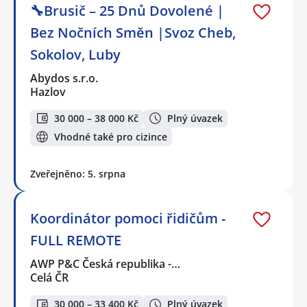
🔧Brusič – 25 Dnů Dovolené |
Bez Nočních Směn |Svoz Cheb,
Sokolov, Luby
Abydos s.r.o.
Hazlov
30 000 – 38 000 Kč
Plný úvazek
Vhodné také pro cizince
Zveřejněno: 5. srpna
Koordinátor pomoci řidičům -
FULL REMOTE
AWP P&C Česká republika -…
Celá ČR
30 000 – 33 400 Kč
Plný úvazek