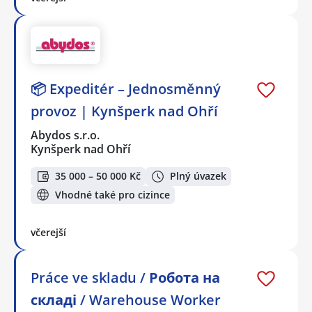
📦 Expeditér – Jednosměnný
provoz | Kynšperk nad Ohří
Abydos s.r.o.
Kynšperk nad Ohří
35 000 – 50 000 Kč
Plný úvazek
Vhodné také pro cizince
včerejší
Práce ve skladu / Робота на
складі / Warehouse Worker