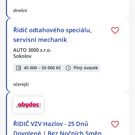
dnešní
Řidič odtahového speciálu,
servisní mechanik
AUTO 3000 s.r.o.
Sokolov
45 000 – 50 000 Kč
Plný úvazek
včerejší
ŘIDIČ VZV Hazlov - 25 Dnů
Dovolené | Bez Nočních Směn