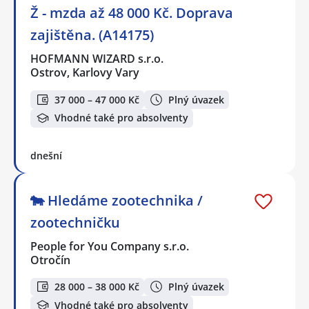
Ž - mzda až 48 000 Kč. Doprava
zajištěna. (A14175)
HOFMANN WIZARD s.r.o.
Ostrov, Karlovy Vary
37 000 – 47 000 Kč
Plný úvazek
Vhodné také pro absolventy
dnešní
🐄 Hledáme zootechnika /
zootechničku
People for You Company s.r.o.
Otročín
28 000 – 38 000 Kč
Plný úvazek
Vhodné také pro absolventy