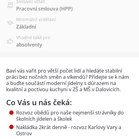
Smluvní vztah
Pracovní smlouva (HPP)
Minimální vzdělání
Základní
Vhodné také pro
absolventy
Baví vás vařit pro větší počet lidí a hledáte stabilní
práci bez nočních směn a víkendů? Přidejte se k nám
a buďte součástí moderní jídelny s důrazem na
kvalitní a poctivou kuchyni v ZŠ a MŠ v Dalovicích.
Co Vás u nás čeká:
Rozvoz obědů pro naše nejmenší strávníky do
školních jídelen a školek
Nakládka 2krát denně - rozvoz Karlovy Vary a
Ostrov