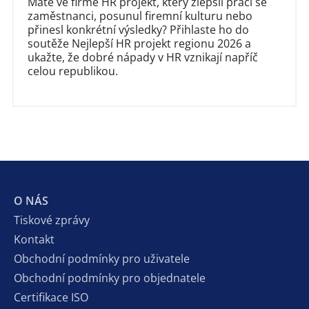
Máte ve firmě HR projekt, který zlepšil práci se
zaměstnanci, posunul firemní kulturu nebo
přinesl konkrétní výsledky? Přihlaste ho do
soutěže Nejlepší HR projekt regionu 2026 a
ukažte, že dobré nápady v HR vznikají napříč
celou republikou.
O NÁS
Tiskové zprávy
Kontakt
Obchodní podmínky pro uživatele
Obchodní podmínky pro objednatele
Certifikace ISO