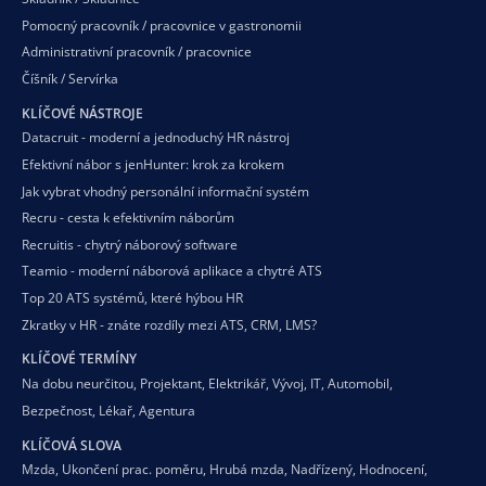
Pomocný pracovník / pracovnice v gastronomii
Administrativní pracovník / pracovnice
Číšník / Servírka
KLÍČOVÉ NÁSTROJE
Datacruit - moderní a jednoduchý HR nástroj
Efektivní nábor s jenHunter: krok za krokem
Jak vybrat vhodný personální informační systém
Recru - cesta k efektivním náborům
Recruitis - chytrý náborový software
Teamio - moderní náborová aplikace a chytré ATS
Top 20 ATS systémů, které hýbou HR
Zkratky v HR - znáte rozdíly mezi ATS, CRM, LMS?
KLÍČOVÉ TERMÍNY
Na dobu neurčitou
,
Projektant
,
Elektrikář
,
Vývoj
,
IT
,
Automobil
,
Bezpečnost
,
Lékař
,
Agentura
KLÍČOVÁ SLOVA
Mzda
,
Ukončení prac. poměru
,
Hrubá mzda
,
Nadřízený
,
Hodnocení
,