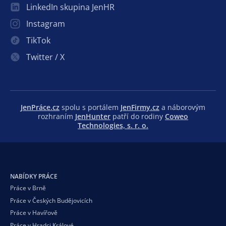
LinkedIn skupina JenHR
Instagram
TikTok
Twitter / X
JenPráce.cz
spolu s portálem
JenFirmy.cz
a náborovým
rozhraním
JenHunter
patří do rodiny
Coweo
Technologies, s. r. o.
NABÍDKY PRÁCE
Práce v Brně
Práce v Českých Budějovicích
Práce v Havířově
Práce v Hradci Králové