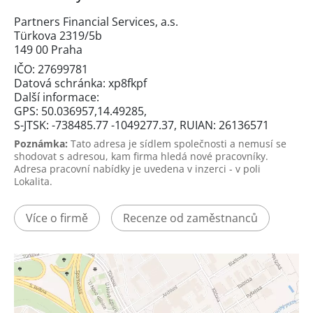
Partners Financial Services, a.s.
Türkova 2319/5b
149 00 Praha
IČO: 27699781
Datová schránka: xp8fkpf
Další informace:
GPS: 50.036957,14.49285,
S-JTSK: -738485.77 -1049277.37, RUIAN: 26136571
Poznámka:
Tato adresa je sídlem společnosti a nemusí se
shodovat s adresou, kam firma hledá nové pracovníky.
Adresa pracovní nabídky je uvedena v inzerci - v poli
Lokalita.
Více o firmě
Recenze od zaměstnanců