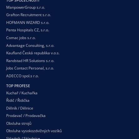
TOP SPOLEČNOSTI
ManpowerGroup s.r.o.
Grafton Recruitment s.r.o.
HOFMANN WIZARD s.r.o.
Penta Hospitals CZ, s.r.o.
Comac jobs s.r.o.
Advantage Consulting, s.r.o.
Kaufland Česká republika v.o.s.
Randstad HR Solutions s.r.o.
Jobs Contact Personal, s.r.o.
ADECCO spol.s r.o.
TOP PROFESE
Kuchař / Kuchařka
Řidič / Řidička
Dělník / Dělnice
Prodavač / Prodavačka
Obsluha strojů
Obsluha vysokozdvižných vozíků
Skladník / Skladnice