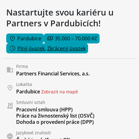
Nastartujte svou kariéru u
Partners v Pardubicích!
Pardubice
35.000 – 70.000 Kč
Plný úvazek
,
Zkrácený úvazek
Firma
Partners Financial Services, a.s.
Lokalita
Pardubice
Zobrazit na mapě
Smluvní vztah
Pracovní smlouva (HPP)
Práce na živnostenský list (OSVČ)
Dohoda o provedení práce (DPP)
Jazykové znalosti