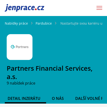
JenPráce.cz
Nabídky práce
Pardubice
Nastartujte svou kariéru u Pa
Partners Financial Services,
a.s.
9 nabídek práce
DETAIL INZERÁTU
O NÁS
DALŠÍ VOLNÉ PO