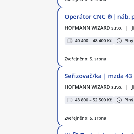
Operátor CNC ⚙️| náb. p
HOFMANN WIZARD s.r.o.
|
J
40 400 – 48 400 Kč
Plný
Zveřejněno: 5. srpna
Seřizovač/ka | mzda 43 8
HOFMANN WIZARD s.r.o.
|
J
43 800 – 52 500 Kč
Plný
Zveřejněno: 5. srpna