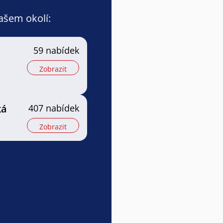
vašem okolí:
a
59 nabídek
Zobrazit
ká
407 nabídek
Zobrazit