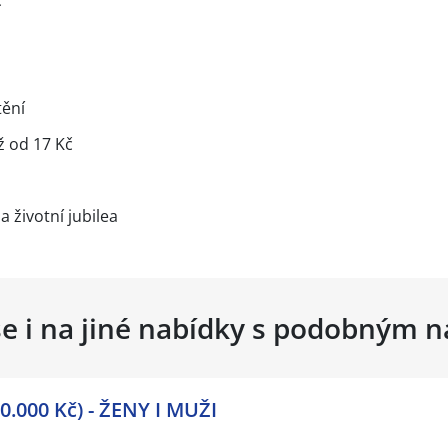
č
tění
iž od 17 Kč
 životní jubilea
se i na jiné nabídky s podobným 
.000 Kč) - ŽENY I MUŽI