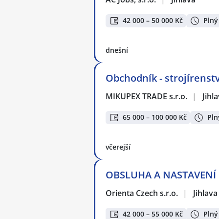
42 000 – 50 000 Kč
Plný
dnešní
Obchodník - strojírenstv
MIKUPEX TRADE s.r.o.
|
Jihl
65 000 – 100 000 Kč
Pln
včerejší
OBSLUHA A NASTAVENÍ LI
Orienta Czech s.r.o.
|
Jihlava
42 000 – 55 000 Kč
Plný