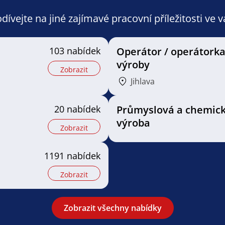
ívejte na jiné zajímavé pracovní příležitosti ve 
103 nabídek
Operátor / operátork
výroby
Zobrazit
Jihlava
20 nabídek
Průmyslová a chemic
výroba
Zobrazit
1191 nabídek
Zobrazit
Zobrazit všechny nabídky