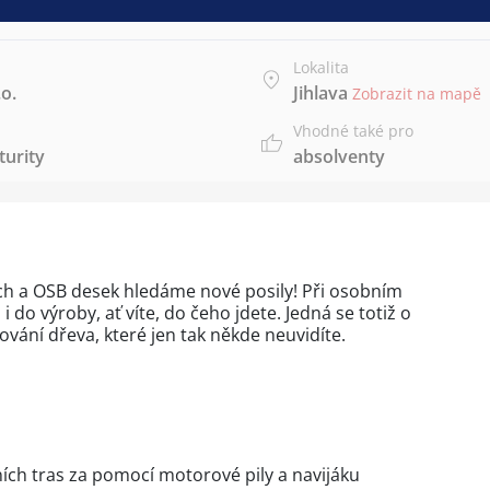
Lokalita
o.
Jihlava
Zobrazit na mapě
Vhodné také pro
urity
absolventy
ch a OSB desek hledáme nové posily! Při osobním
do výroby, ať víte, do čeho jdete. Jedná se totiž o
ování dřeva, které jen tak někde neuvidíte.
ích tras za pomocí motorové pily a navijáku