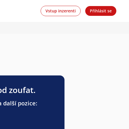
Vstup inzerenti
Přihlásit se
od zoufat.
 další pozice: