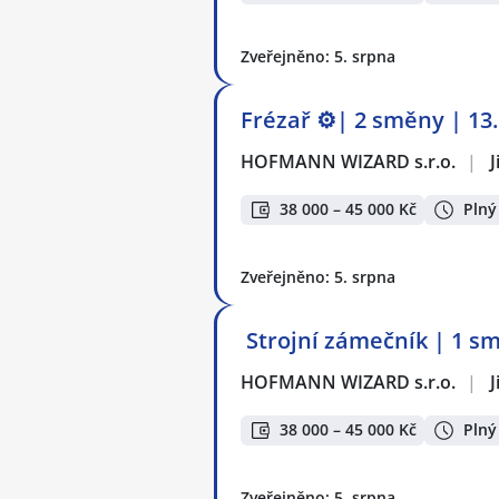
Zveřejněno: 5. srpna
Frézař ⚙️| 2 směny | 13
HOFMANN WIZARD s.r.o.
|
J
38 000 – 45 000 Kč
Plný
Zveřejněno: 5. srpna
️ Strojní zámečník | 1 
HOFMANN WIZARD s.r.o.
|
J
38 000 – 45 000 Kč
Plný
Zveřejněno: 5. srpna