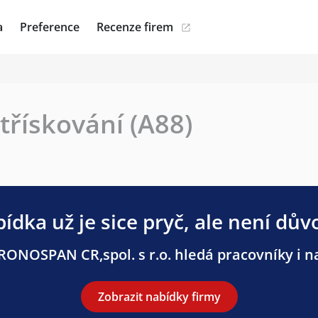
a
Preference
Recenze firem
třískování (A88)
ídka už je sice pryč, ale není dův
ONOSPAN CR,spol. s r.o. hledá pracovníky i na
Zobrazit nabídky firmy