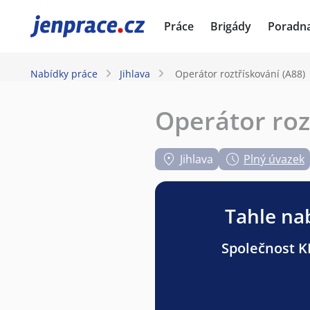
JenPráce.cz
Práce
Brigády
Poradn
Nabídky práce
Jihlava
Operátor roztřískování (A88)
Operátor roz
Jihlava
Plný úvazek
Tahle nab
Společnost KR