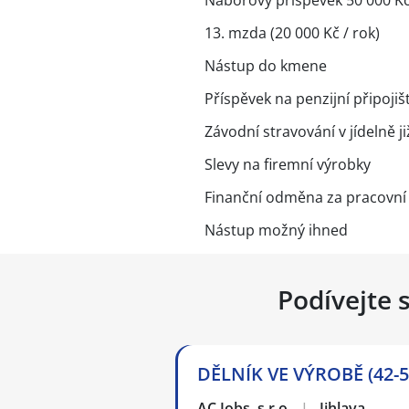
Náborový příspěvek 50 000 K
13. mzda (20 000 Kč / rok)
Nástup do kmene
Příspěvek na penzijní připojiš
Závodní stravování v jídelně j
Slevy na firemní výrobky
Finanční odměna za pracovní a
Nástup možný ihned
Podívejte 
DĚLNÍK VE VÝROBĚ (42-50
AC Jobs, s.r.o.
|
Jihlava