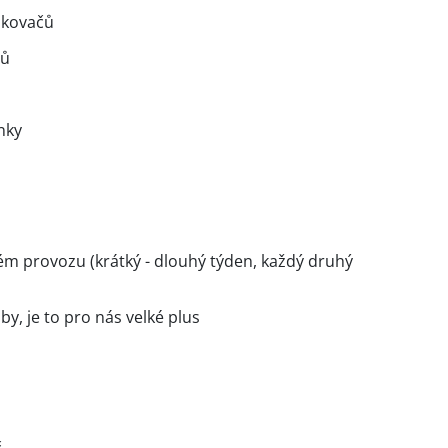
skovačů
čů
nky
ém provozu (krátký - dlouhý týden, každý druhý
y, je to pro nás velké plus