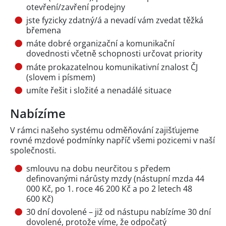
otevření/zavření prodejny
jste fyzicky zdatný/á a nevadí vám zvedat těžká
břemena
máte dobré organizační a komunikační
dovednosti včetně schopnosti určovat priority
máte prokazatelnou komunikativní znalost ČJ
(slovem i písmem)
umíte řešit i složité a nenadálé situace
Nabízíme
V rámci našeho systému odměňování zajišťujeme
rovné mzdové podmínky napříč všemi pozicemi v naší
společnosti.
smlouvu na dobu neurčitou s předem
definovanými nárůsty mzdy (nástupní mzda 44
000 Kč, po 1. roce 46 200 Kč a po 2 letech 48
600 Kč)
30 dní dovolené – již od nástupu nabízíme 30 dní
dovolené, protože víme, že odpočatý