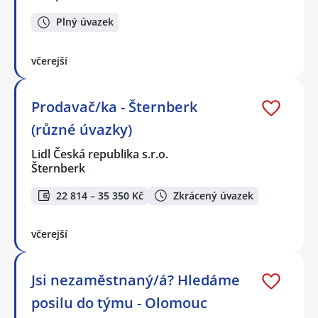
Plný úvazek
včerejší
Prodavač/ka - Šternberk
(různé úvazky)
Lidl Česká republika s.r.o.
Šternberk
22 814 – 35 350 Kč
Zkrácený úvazek
včerejší
Jsi nezaměstnaný/á? Hledáme
posilu do týmu - Olomouc