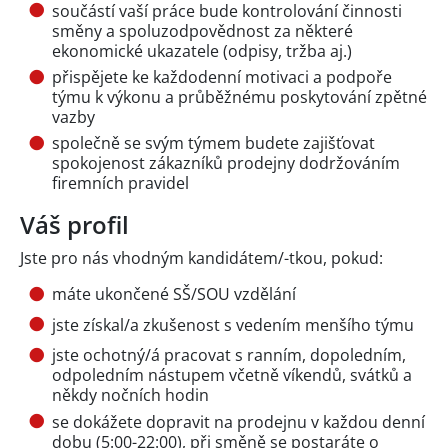
součástí vaší práce bude kontrolování činnosti
směny a spoluzodpovědnost za některé
ekonomické ukazatele (odpisy, tržba aj.)
přispějete ke každodenní motivaci a podpoře
týmu k výkonu a průběžnému poskytování zpětné
vazby
společně se svým týmem budete zajišťovat
spokojenost zákazníků prodejny dodržováním
firemních pravidel
Váš profil
Jste pro nás vhodným kandidátem/-tkou, pokud:
máte ukončené SŠ/SOU vzdělání
jste získal/a zkušenost s vedením menšího týmu
jste ochotný/á pracovat s ranním, dopoledním,
odpoledním nástupem včetně víkendů, svátků a
někdy nočních hodin
se dokážete dopravit na prodejnu v každou denní
dobu (5:00-22:00), při směně se postaráte o