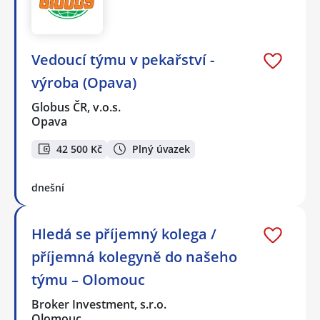
Vedoucí týmu v pekařství -
výroba (Opava)
Globus ČR, v.o.s.
Opava
42 500 Kč
Plný úvazek
dnešní
Hledá se příjemný kolega /
příjemná kolegyně do našeho
týmu – Olomouc
Broker Investment, s.r.o.
Olomouc