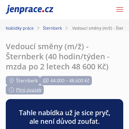
JenPráce.cz
Nabídky práce
Šternberk
Vedoucí směny (m/ž) - Šternb
Vedoucí směny (m/ž) -
Šternberk (40 hodin/týden -
mzda po 2 letech 48 600 Kč)
Šternberk
44.000 – 48.600 Kč
Plný úvazek
Tahle nabídka už je sice pryč,
ale není důvod zoufat.