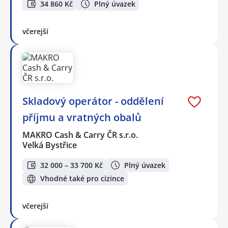
34 860 Kč
Plný úvazek
včerejší
Skladový operátor - oddělení
příjmu a vratných obalů
MAKRO Cash & Carry ČR s.r.o.
Velká Bystřice
32 000 – 33 700 Kč
Plný úvazek
Vhodné také pro cizince
včerejší