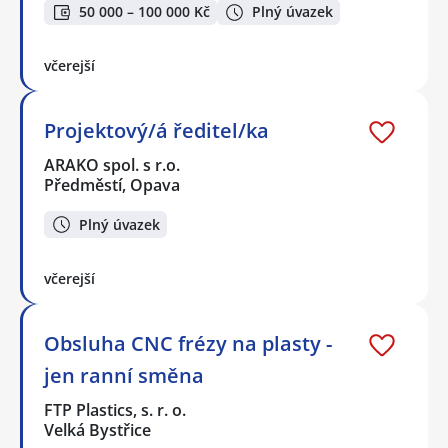
50 000 – 100 000 Kč
Plný úvazek
včerejší
Projektový/á ředitel/ka
ARAKO spol. s r.o.
Předměstí, Opava
Plný úvazek
včerejší
Obsluha CNC frézy na plasty -
jen ranní směna
FTP Plastics, s. r. o.
Velká Bystřice