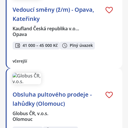
Vedoucí směny (ž/m) - Opava,
Kateřinky
Kaufland Česká republika v.o…
Opava
41 000 – 45 000 Kč
Plný úvazek
včerejší
Obsluha pultového prodeje -
lahůdky (Olomouc)
Globus ČR, v.o.s.
Olomouc