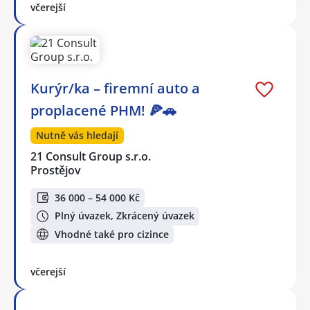
včerejší
Kurýr/ka – firemní auto a
proplacené PHM! 🍕🚗
Nutně vás hledají
21 Consult Group s.r.o.
Prostějov
36 000 – 54 000 Kč
Plný úvazek, Zkrácený úvazek
Vhodné také pro cizince
včerejší