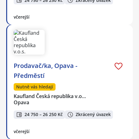
24 750 – 26 250 Kč
Zkrácený úvazek
včerejší
Prodavač/ka, Opava -
Předměstí
Nutně vás hledají
Kaufland Česká republika v.o…
Opava
24 750 – 26 250 Kč
Zkrácený úvazek
včerejší