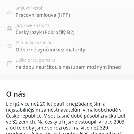
Smluvní vztah
Pracovní smlouva (HPP)
Jazykové znalosti
Český jazyk
(Pokročilý B2)
Minimální vzdělání
Odborné vyučení bez maturity
Délka prac. poměru
na dobu neurčitou s nástupem možným ihned
O nás
Lidl již více než 20 let patří k nejžádanějším a
nejstabilnějším zaměstnavatelům v maloobchodě v
České republice. V současné době působí značka Lidl
ve 32 zemích. Na český trh jsme vstoupili v roce 2003
a od té doby jsme se rozrostli na více než 320
prodejen a 6 logistických center. Náš #teamlidl tvoří