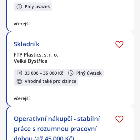
Plný úvazek
včerejší
Skladník
FTP Plastics, s. r. o.
Velká Bystřice
33 000 – 35 000 Kč
Plný úvazek
Vhodné také pro cizince
včerejší
Operativní nákupčí - stabilní
práce s rozumnou pracovní
dobou (až 45.000 Kč)