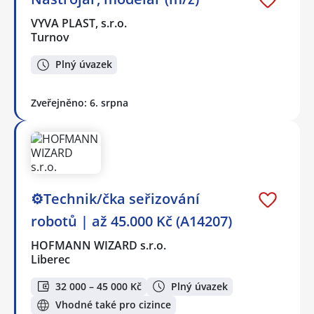
VYVA PLAST, s.r.o.
Turnov
Plný úvazek
Zveřejněno: 6. srpna
⚙️Technik/čka seřizování
robotů | až 45.000 Kč (A14207)
HOFMANN WIZARD s.r.o.
Liberec
32 000 – 45 000 Kč
Plný úvazek
Vhodné také pro cizince