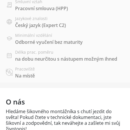
Smluvní vztah
Pracovní smlouva (HPP)
Jazykové znalosti
Český jazyk
(Expert C2)
Minimální vzdělání
Odborné vyučení bez maturity
Délka prac. poměru
na dobu neurčitou s nástupem možným ihned
Pracoviště
Na místě
O nás
Hledáme šikovného montážníka s chutí jezdit do
světa! Pokud čtete v technické dokumentaci, jste
šikovní a zodpovědní, tak neváhejte a zašlete mi svůj
životopis!