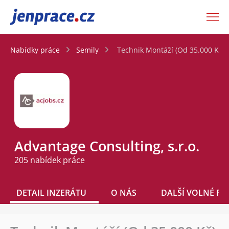
JenPráce.cz
Nabídky práce
Semily
Technik Montáží (Od 35.000 Kč)
Advantage Consulting, s.r.o.
205 nabídek práce
DETAIL INZERÁTU
O NÁS
DALŠÍ VOLNÉ PO