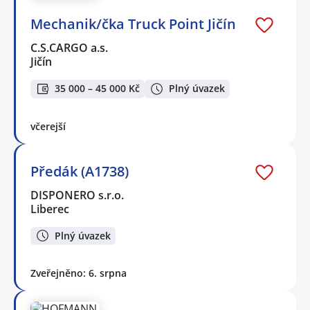
Mechanik/čka Truck Point Jičín
C.S.CARGO a.s.
Jičín
35 000 – 45 000 Kč
Plný úvazek
včerejší
Předák (A1738)
DISPONERO s.r.o.
Liberec
Plný úvazek
Zveřejněno: 6. srpna