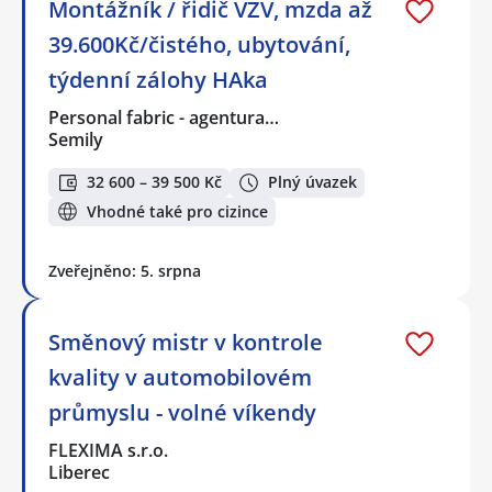
Montážník / řidič VZV, mzda až
39.600Kč/čistého, ubytování,
týdenní zálohy HAka
Personal fabric - agentura…
Semily
32 600 – 39 500 Kč
Plný úvazek
Vhodné také pro cizince
Zveřejněno: 5. srpna
Směnový mistr v kontrole
kvality v automobilovém
průmyslu - volné víkendy
FLEXIMA s.r.o.
Liberec