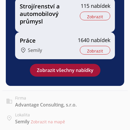
Strojírenství a
115 nabídek
automobilový
Zobrazit
průmysl
Práce
1640 nabídek
Semily
Zobrazit
Zobrazit všechny nabídky
Firma
Advantage Consulting, s.r.o.
Lokalita
Semily
Zobrazit na mapě