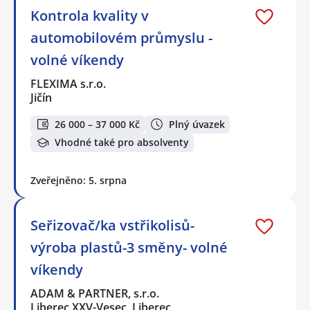
Kontrola kvality v
automobilovém průmyslu -
volné víkendy
FLEXIMA s.r.o.
Jičín
26 000 – 37 000 Kč
Plný úvazek
Vhodné také pro absolventy
Zveřejněno: 5. srpna
Seřizovač/ka vstřikolisů-
výroba plastů-3 směny- volné
víkendy
ADAM & PARTNER, s.r.o.
Liberec XXV-Vesec, Liberec