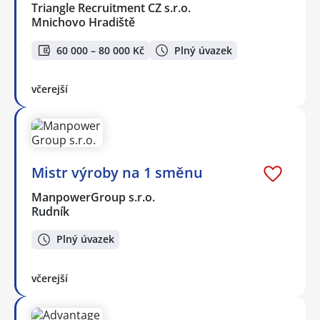
Triangle Recruitment CZ s.r.o.
Mnichovo Hradiště
60 000 – 80 000 Kč
Plný úvazek
včerejší
Mistr výroby na 1 směnu
ManpowerGroup s.r.o.
Rudník
Plný úvazek
včerejší