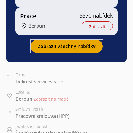
Práce
5570 nabídek
Beroun
Zobrazit
Zobrazit všechny nabídky
Firma
Delirest services s.r.o.
Lokalita
Beroun
Zobrazit na mapě
Smluvní vztah
Pracovní smlouva (HPP)
Jazykové znalosti