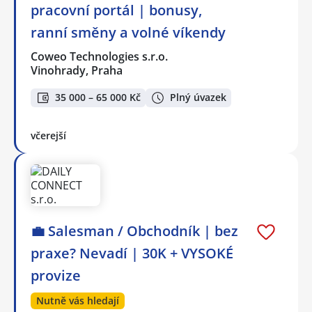
pracovní portál | bonusy,
ranní směny a volné víkendy
Coweo Technologies s.r.o.
Vinohrady, Praha
35 000 – 65 000 Kč
Plný úvazek
včerejší
💼 Salesman / Obchodník | bez
praxe? Nevadí | 30K + VYSOKÉ
provize
Nutně vás hledají