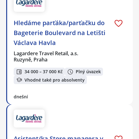
Hledáme parťáka/parťačku do
Bageterie Boulevard na Letišti
Václava Havla
Lagardere Travel Retail, a.s.
Ruzyně, Praha
34 000 – 37 000 Kč
Plný úvazek
Vhodné také pro absolventy
dnešní
Asistent/ka Store managera v