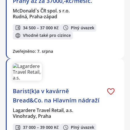
Prahy až za 37000,-kč/měsíc.
McDonald`s ČR spol. s r.o.
Rudná, Praha-západ
34 500 – 37 000 Kč
Plný úvazek
Vhodné také pro cizince
Zveřejněno: 7. srpna
Barist(k)a v kavárně
Bread&Co. na Hlavním nádraží
Lagardere Travel Retail, a.s.
Vinohrady, Praha
37 000 – 39 000 Kč
Plný úvazek