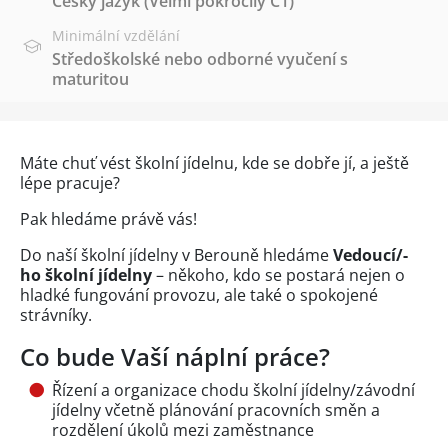
Český jazyk
(Velmi pokročilý C1)
Minimální vzdělání
Středoškolské nebo odborné vyučení s
maturitou
Máte chuť vést školní jídelnu, kde se dobře jí, a ještě
lépe pracuje?
Pak hledáme právě vás!
Do naší školní jídelny v Berouně hledáme
Vedoucí/-
ho školní jídelny
– někoho, kdo se postará nejen o
hladké fungování provozu, ale také o spokojené
strávníky.
Co bude Vaší náplní práce?
Řízení a organizace chodu školní jídelny/závodní
jídelny včetně plánování pracovních směn a
rozdělení úkolů mezi zaměstnance