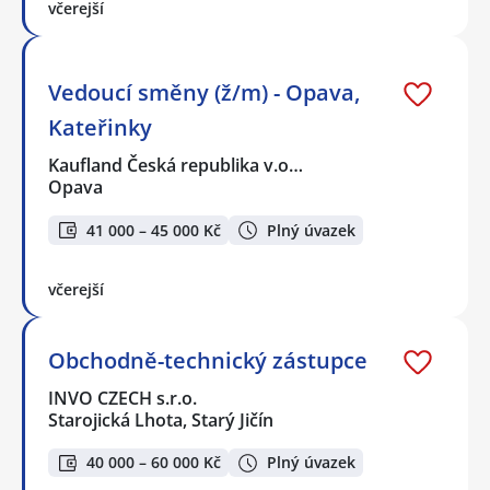
včerejší
Vedoucí směny (ž/m) - Opava,
Kateřinky
Kaufland Česká republika v.o…
Opava
41 000 – 45 000 Kč
Plný úvazek
včerejší
Obchodně-technický zástupce
INVO CZECH s.r.o.
Starojická Lhota, Starý Jičín
40 000 – 60 000 Kč
Plný úvazek