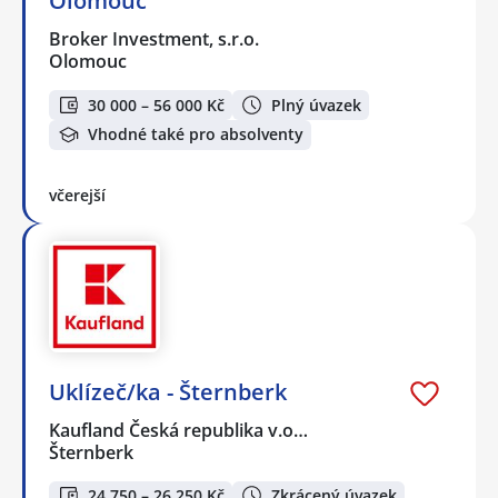
Olomouc
Broker Investment, s.r.o.
Olomouc
30 000 – 56 000 Kč
Plný úvazek
Vhodné také pro absolventy
včerejší
Uklízeč/ka - Šternberk
Kaufland Česká republika v.o…
Šternberk
24 750 – 26 250 Kč
Zkrácený úvazek