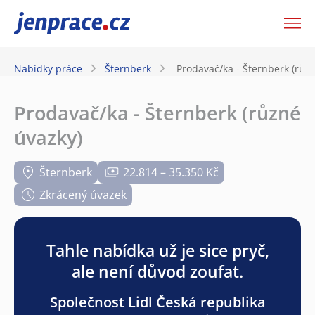
JenPráce.cz
Nabídky práce
Šternberk
Prodavač/ka - Šternberk (růz
Prodavač/ka - Šternberk (různé
úvazky)
Šternberk
22.814 – 35.350 Kč
Zkrácený úvazek
Tahle nabídka už je sice pryč,
ale není důvod zoufat.
Společnost Lidl Česká republika