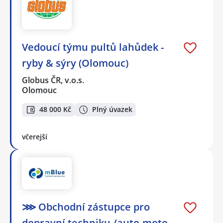
Vedoucí týmu pultů lahůdek -
ryby & sýry (Olomouc)
Globus ČR, v.o.s.
Olomouc
48 000 Kč
Plný úvazek
včerejší
⋙ Obchodní zástupce pro
dopravní techniku /auto-moto