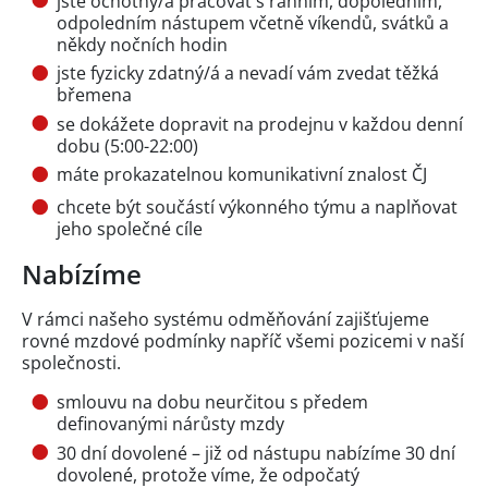
jste ochotný/á pracovat s ranním, dopoledním,
odpoledním nástupem včetně víkendů, svátků a
někdy nočních hodin
jste fyzicky zdatný/á a nevadí vám zvedat těžká
břemena
se dokážete dopravit na prodejnu v každou denní
dobu (5:00-22:00)
máte prokazatelnou komunikativní znalost ČJ
chcete být součástí výkonného týmu a naplňovat
jeho společné cíle
Nabízíme
V rámci našeho systému odměňování zajišťujeme
rovné mzdové podmínky napříč všemi pozicemi v naší
společnosti.
smlouvu na dobu neurčitou s předem
definovanými nárůsty mzdy
30 dní dovolené – již od nástupu nabízíme 30 dní
dovolené, protože víme, že odpočatý