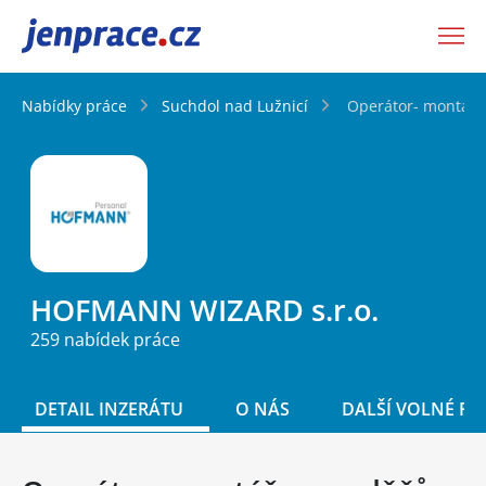
JenPráce.cz
Nabídky práce
Suchdol nad Lužnicí
Operátor- montáž r
HOFMANN WIZARD s.r.o.
259 nabídek práce
DETAIL INZERÁTU
O NÁS
DALŠÍ VOLNÉ PO