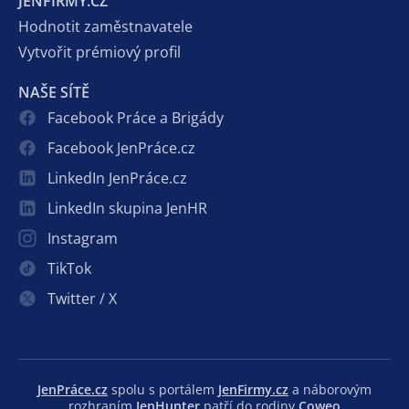
JENFIRMY.CZ
Hodnotit zaměstnavatele
Vytvořit prémiový profil
NAŠE SÍTĚ
Facebook Práce a Brigády
Facebook JenPráce.cz
LinkedIn JenPráce.cz
LinkedIn skupina JenHR
Instagram
TikTok
Twitter / X
JenPráce.cz
spolu s portálem
JenFirmy.cz
a náborovým
rozhraním
JenHunter
patří do rodiny
Coweo