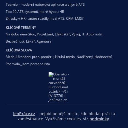
Teamio - moderní náborová aplikace a chytré ATS
Top 20 ATS systémů, které hýbou HR
Zkratky v HR - znáte rozdíly mezi ATS, CRM, LMS?
KLÍČOVÉ TERMÍNY
Na dobu neurčitou
,
Projektant
,
Elektrikář
,
Vývoj
,
IT
,
Automobil
,
Bezpečnost
,
Lékař
,
Agentura
KLÍČOVÁ SLOVA
Mzda
,
Ukončení prac. poměru
,
Hrubá mzda
,
Nadřízený
,
Hodnocení
,
Pochvala
,
Jsem personalista
JenPráce.cz
– nejoblíbenější místo, kde hledat práci a
zaměstnance. Využíváme cookies, viz
podmínky
.