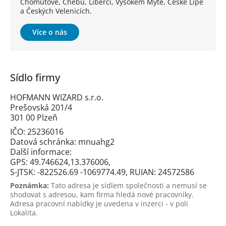
Chomutově, Chebu, Liberci, Vysokém Mýtě, České Lípě
a Českých Velenicích.
Více o nás
Sídlo firmy
HOFMANN WIZARD s.r.o.
Prešovská 201/4
301 00 Plzeň
IČO: 25236016
Datová schránka: mnuahg2
Další informace:
GPS: 49.746624,13.376006,
S-JTSK: -822526.69 -1069774.49, RUIAN: 24572586
Poznámka:
Tato adresa je sídlem společnosti a nemusí se
shodovat s adresou, kam firma hledá nové pracovníky.
Adresa pracovní nabídky je uvedena v inzerci - v poli
Lokalita.