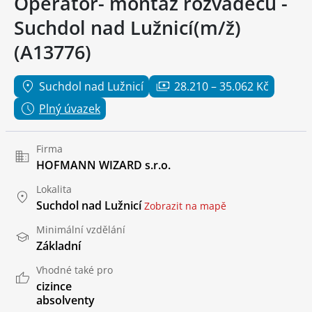
Operátor- montáž rozvaděčů -
Suchdol nad Lužnicí(m/ž)
(A13776)
Suchdol nad Lužnicí
28.210 – 35.062 Kč
Plný úvazek
Firma
HOFMANN WIZARD s.r.o.
Lokalita
Suchdol nad Lužnicí
Zobrazit na mapě
Minimální vzdělání
Základní
Vhodné také pro
cizince
absolventy