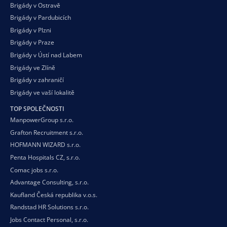
Brigády v Ostravě
Brigády v Pardubicích
Brigády v Plzni
Brigády v Praze
Brigády v Ústí nad Labem
Brigády ve Zlíně
Brigády v zahraničí
Brigády ve vaší
lokalitě
TOP SPOLEČNOSTI
ManpowerGroup s.r.o.
Grafton Recruitment s.r.o.
HOFMANN WIZARD s.r.o.
Penta Hospitals CZ, s.r.o.
Comac jobs s.r.o.
Advantage Consulting, s.r.o.
Kaufland Česká republika v.o.s.
Randstad HR Solutions s.r.o.
Jobs Contact Personal, s.r.o.