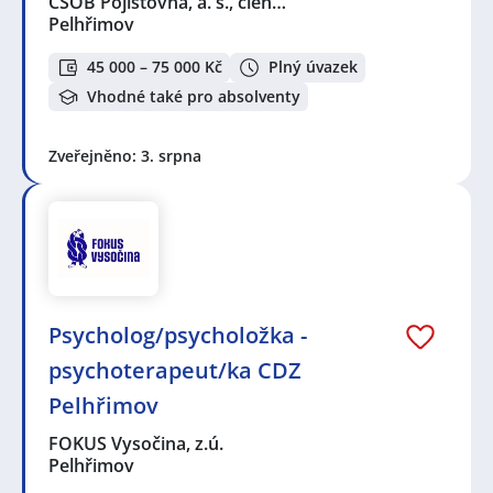
ČSOB Pojišťovna, a. s., člen…
Pelhřimov
45 000 – 75 000 Kč
Plný úvazek
Vhodné také pro absolventy
Zveřejněno: 3. srpna
Psycholog/psycholožka -
psychoterapeut/ka CDZ
Pelhřimov
FOKUS Vysočina, z.ú.
Pelhřimov