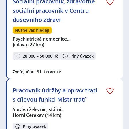
Sociální pracovník, zdravotně
sociální pracovník v Centru
duševního zdraví
Nutně vás hledají
Psychiatrická nemocnice…
Jihlava
(27 km)
28 000 – 50 000 Kč
Plný úvazek
Zveřejněno: 31. července
Pracovník údržby a oprav tratí
s cílovou funkci Mistr tratí
Správa železnic, státní…
Horní Cerekev
(14 km)
Plný úvazek