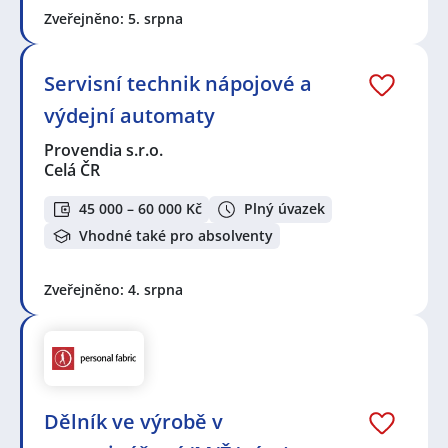
Contact Personal, s.r.o.
,
Deklarace odpovědného
Zveřejněno: 5. srpna
podnikání z. s.
,
První novinová společnost a.s.
,
Wattmont PRO s.r.o.
,
LPP Czech Republic, s.r.o.
,
mBlue Czech, s.r.o.
,
ARAMARK, s.r.o.
,
Partners
Servisní technik nápojové a
Financial Services, a.s.
,
LEPŠÍ PRÁCE a.s.
,
ARBURG,
výdejní automaty
spol. s r.o.
,
Skanska a.s.
Provendia s.r.o.
Seznam profesí v zobrazených inzerátech:
Celá ČR
Administrativní pracovník / pracovnice
,
Asistent /
Asistentka
,
Back office pracovník / pracovnice
,
45 000 – 60 000 Kč
Plný úvazek
Telefonní operátor / operátorka
,
Telefonní prodejce /
Vhodné také pro absolventy
prodejkyně
,
Bankovní pracovník / pracovnice
,
Bankovní specialista / specialistka
,
Finanční poradce /
poradkyně
,
Makléř / Makléřka
,
Pojišťovací poradce /
Zveřejněno: 4. srpna
poradkyně
,
Specialista / specialistka v pojišťovnictví
,
Obsluha lidí
,
Pokladní
,
Prodavač / Prodavačka
,
Čalouník / Čalounice
,
Dělník / Dělnice
,
Tesař / Tesařka
,
Zámečník / Zámečnice
,
Zedník / Zednice
,
Mechanik /
Mechanička
,
Montážník / Montážnice
,
Svářeč /
Svářečka
,
Psycholog / Psycholožka
,
Sociální pracovník
Dělník ve výrobě v
/ pracovnice
,
Vychovatel / Vychovatelka
,
Pedagogický
asistent / asistentka
,
Školní zaměstnanec /