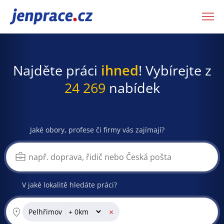
JenPráce.cz
Najděte práci
ihned
! Vybírejte z
24 269
nabídek
Jaké obory, profese či firmy vás zajímají?
V jaké lokalitě hledáte práci?
×
Pelhřimov