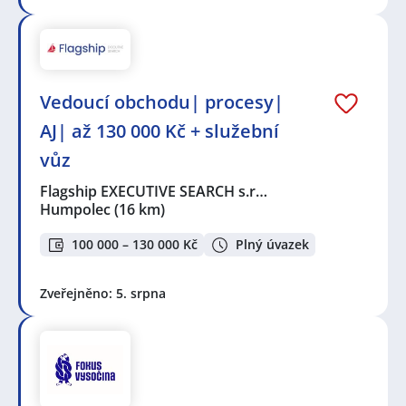
Vedoucí obchodu| procesy|
AJ| až 130 000 Kč + služební
vůz
Flagship EXECUTIVE SEARCH s.r…
Humpolec
(16 km)
100 000 – 130 000 Kč
Plný úvazek
Zveřejněno: 5. srpna