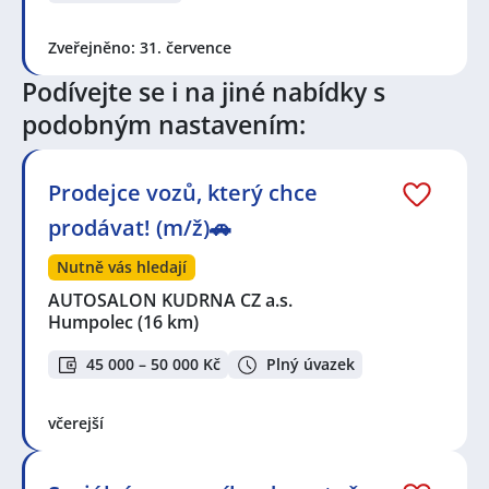
Zveřejněno: 31. července
Podívejte se i na jiné nabídky s
podobným nastavením:
Prodejce vozů, který chce
prodávat! (m/ž)🚗
Nutně vás hledají
AUTOSALON KUDRNA CZ a.s.
Humpolec
(16 km)
45 000 – 50 000 Kč
Plný úvazek
včerejší