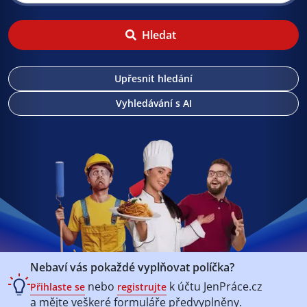
Hledat
Upřesnit hledání
Vyhledávání s AI
Nebaví vás pokaždé vyplňovat políčka?
nebo
k účtu
JenPráce.cz
Přihlaste se
registrujte
a mějte veškeré
formuláře předvyplněny.