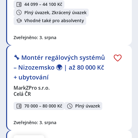
44 099 – 44 100 Kč
Plný úvazek, Zkrácený úvazek
Vhodné také pro absolventy
Zveřejněno: 3. srpna
🔧 Montér regálových systémů
– Nizozemsko 🌍 | až 80 000 Kč
+ ubytování
MarkZPro s.r.o.
Celá ČR
70 000 – 80 000 Kč
Plný úvazek
Zveřejněno: 3. srpna