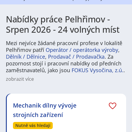
Nabídky práce Pelhřimov -
Srpen 2026 - 24 volných míst
Mezi nejvíce žádané pracovní profese v lokalitě
Pelhřimov patří
Operátor / operátorka výroby
,
Dělník / Dělnice
,
Prodavač / Prodavačka
. Za
pozornost stojí i pracovní nabídky od předních
zaměstnavatelů, jako jsou
FOKUS Vysočina, z.ú.
.
zobrazit více
Pelhřimov nabízí široké spektrum pracovních
příležitostí pro uchazeče z různých oborů. Díky své
poloze a zázemí je město atraktivní pro výrobu,
logistiku i služby. Najdou se zde jak pozice vhodné pro
Mechanik dílny vývoje
technicky zaměřené pracovníky, tak možnosti pro
strojních zařízení
administrativní zaměstnání nebo práci v obchodě a
gastronomii. Pracovní nabídky v Pelhřimově často
Nutně vás hledají
zahrnují i příležitosti v oblasti strojírenství,
potravinářství či zdravotnictví, což dává prostor jak