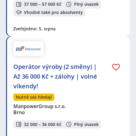
37 000 – 57 000 Kč
Plný úvazek
Vhodné také pro absolventy
Zveřejněno: 5. srpna
Operátor výroby (2 směny) |
Až 36 000 Kč + zálohy | volné
víkendy!
Nutně vás hledají
ManpowerGroup s.r.o.
Brno
32 000 – 36 000 Kč
Plný úvazek