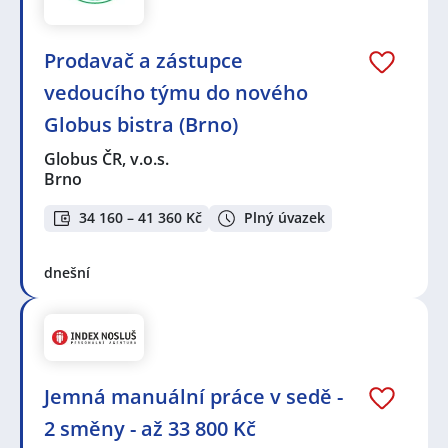
Prodavač a zástupce
vedoucího týmu do nového
Globus bistra (Brno)
Globus ČR, v.o.s.
Brno
34 160 – 41 360 Kč
Plný úvazek
dnešní
Jemná manuální práce v sedě -
2 směny - až 33 800 Kč