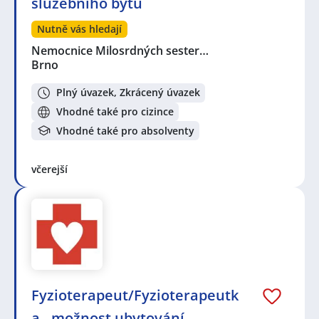
služebního bytu
Nutně vás hledají
Nemocnice Milosrdných sester…
Brno
Plný úvazek, Zkrácený úvazek
Vhodné také pro cizince
Vhodné také pro absolventy
včerejší
Fyzioterapeut/Fyzioterapeutk
a - možnost ubytování -