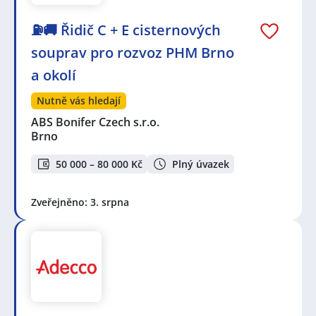
⛽🚚 Řidič C + E cisternových
souprav pro rozvoz PHM Brno
a okolí
Nutně vás hledají
ABS Bonifer Czech s.r.o.
Brno
50 000 – 80 000 Kč
Plný úvazek
Zveřejněno: 3. srpna