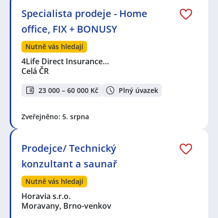
Specialista prodeje - Home
office, FIX + BONUSY
Nutně vás hledají
4Life Direct Insurance…
Celá ČR
23 000 – 60 000 Kč
Plný úvazek
Zveřejněno: 5. srpna
Prodejce/ Technický
konzultant a saunař
Nutně vás hledají
Horavia s.r.o.
Moravany, Brno-venkov