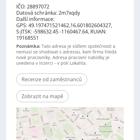
IČO: 28897072
Datová schránka: 2m7xqdy
Další informace:
GPS: 49.197471521462,16.601802604327,
S-JTSK: -598632.45 -1160467.64, RUIAN:
19168551
Poznámka:
Tato adresa je sídlem společnosti a
nemusí se shodovat s adresou, kam firma hledá
nové pracovníky. Adresa pracovní nabídky je
uvedena v inzerci - v poli Lokalita.
Recenze od zaměstnanců
Zobrazit na mapě