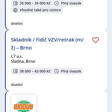
35 000 – 39 000 Kč
Plný úvazek
Vhodné také pro cizince
dnešní
Skladník / řidič VZV/retrak (m/
ž) – Brno
L7 a.s.
Slatina, Brno
38 000 – 42 000 Kč
Plný úvazek
dnešní