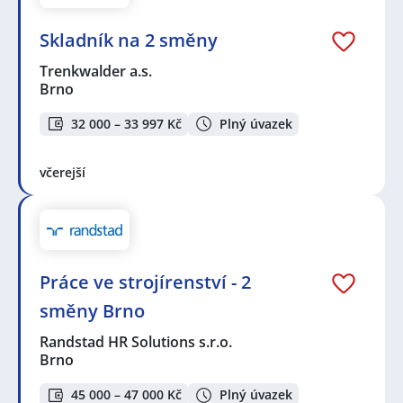
Skladník na 2 směny
Trenkwalder a.s.
Brno
32 000 – 33 997 Kč
Plný úvazek
včerejší
Práce ve strojírenství - 2
směny Brno
Randstad HR Solutions s.r.o.
Brno
45 000 – 47 000 Kč
Plný úvazek