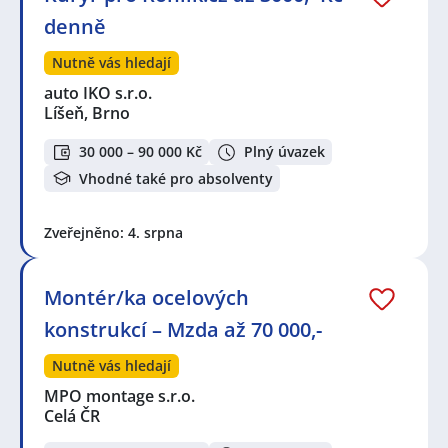
denně
Nutně vás hledají
auto IKO s.r.o.
Líšeň, Brno
30 000 – 90 000 Kč
Plný úvazek
Vhodné také pro absolventy
Zveřejněno: 4. srpna
Montér/ka ocelových
konstrukcí – Mzda až 70 000,-
Nutně vás hledají
MPO montage s.r.o.
Celá ČR