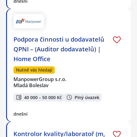
dnešní
Podpora činnosti u dodavatelů
QPNI – (Auditor dodavatelů) |
Home Office
Nutně vás hledají
ManpowerGroup s.r.o.
Mladá Boleslav
40 000 – 50 000 Kč
Plný úvazek
dnešní
Kontrolor kvality/laboratoř (m,