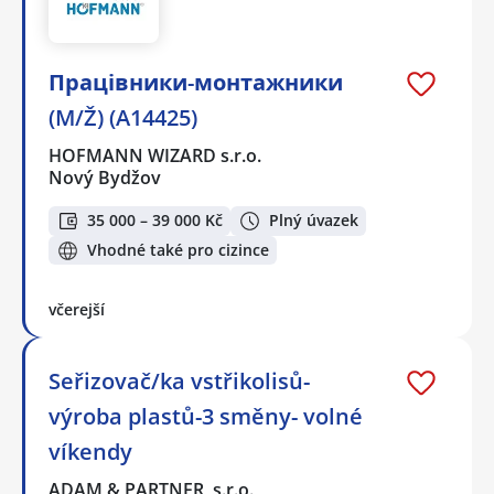
Працівники-монтажники
(M/Ž) (A14425)
HOFMANN WIZARD s.r.o.
Nový Bydžov
35 000 – 39 000 Kč
Plný úvazek
Vhodné také pro cizince
včerejší
Seřizovač/ka vstřikolisů-
výroba plastů-3 směny- volné
víkendy
ADAM & PARTNER, s.r.o.