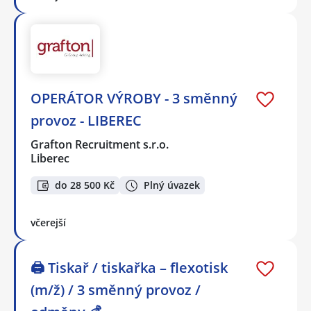
OPERÁTOR VÝROBY - 3 směnný
provoz - LIBEREC
Grafton Recruitment s.r.o.
Liberec
do 28 500 Kč
Plný úvazek
včerejší
🖨️ Tiskař / tiskařka – flexotisk
(m/ž) / 3 směnný provoz /