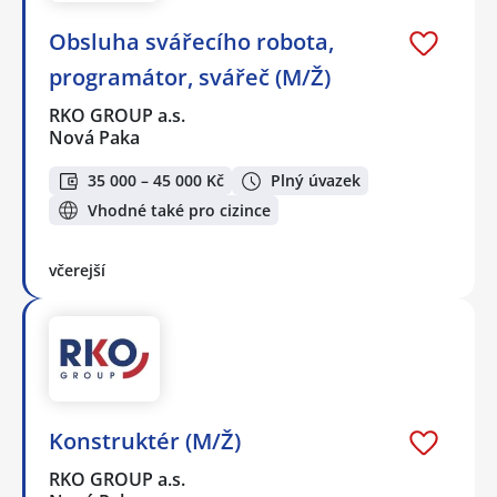
Obsluha svářecího robota,
programátor, svářeč (M/Ž)
RKO GROUP a.s.
Nová Paka
35 000 – 45 000 Kč
Plný úvazek
Vhodné také pro cizince
včerejší
Konstruktér (M/Ž)
RKO GROUP a.s.