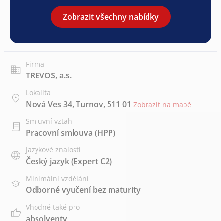
Zobrazit všechny nabídky
Firma
TREVOS, a.s.
Lokalita
Nová Ves 34, Turnov, 511 01
Zobrazit na mapě
Smluvní vztah
Pracovní smlouva (HPP)
Jazykové znalosti
Český jazyk
(Expert C2)
Minimální vzdělání
Odborné vyučení bez maturity
Vhodné také pro
absolventy