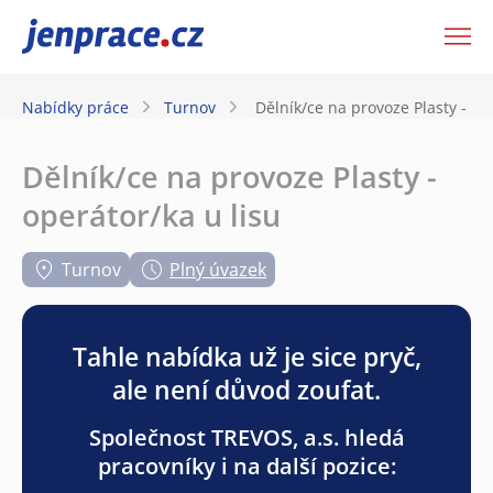
JenPráce.cz
Nabídky práce
Turnov
Dělník/ce na provoze Plasty - op
Dělník/ce na provoze Plasty -
operátor/ka u lisu
Turnov
Plný úvazek
Tahle nabídka už je sice pryč,
ale není důvod zoufat.
Společnost TREVOS, a.s. hledá
pracovníky i na další pozice: