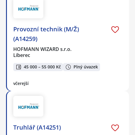
Provozní technik (M/Ž)
(A14259)
HOFMANN WIZARD s.r.o.
Liberec
45 000 – 55 000 Kč
Plný úvazek
včerejší
Truhlář (A14251)