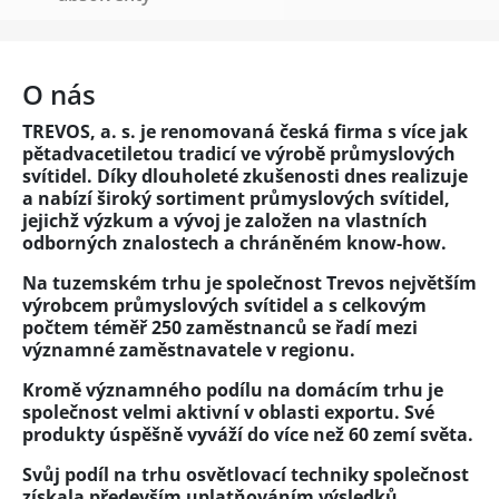
O nás
TREVOS, a. s. je renomovaná česká firma s více jak
pětadvacetiletou tradicí ve výrobě průmyslových
svítidel. Díky dlouholeté zkušenosti dnes realizuje
a nabízí široký sortiment průmyslových svítidel,
jejichž výzkum a vývoj je založen na vlastních
odborných znalostech a chráněném know-how.
Na tuzemském trhu je společnost Trevos největším
výrobcem průmyslových svítidel a s celkovým
počtem téměř 250 zaměstnanců se řadí mezi
významné zaměstnavatele v regionu.
Kromě významného podílu na domácím trhu je
společnost velmi aktivní v oblasti exportu. Své
produkty úspěšně vyváží do více než 60 zemí světa.
Svůj podíl na trhu osvětlovací techniky společnost
získala především uplatňováním výsledků