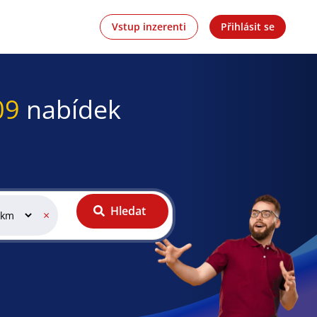
Vstup inzerenti
Přihlásit se
09
nabídek
Hledat
×