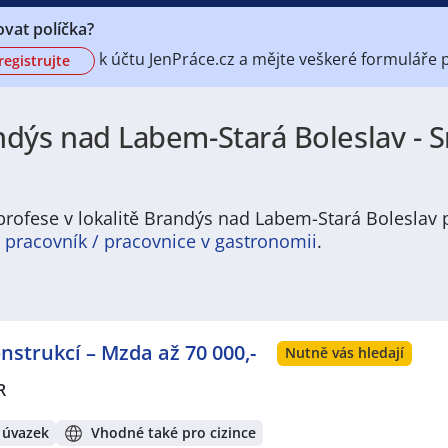
vat políčka?
k účtu
JenPráce.cz a mějte veškeré
formuláře 
registrujte
dýs nad Labem-Stará Boleslav - S
profese v lokalitě Brandýs nad Labem-Stará Boleslav 
pracovník / pracovnice v gastronomii
.
oleslavi nabízí širokou škálu příležitostí pro různé profes
 logistice, dopravě a výrobních odvětvích. Časté jsou také 
í s rostoucí poptávkou místních obyvatel i firem. Uchazeči z
strukcí – Mzda až 70 000,-
 flexibilní pracovní úvazky, což otevírá dveře lidem s různým
Nutně vás hledají
R
 je město, které kombinuje pohodlné zázemí menšího sídla 
sféra, příjemné prostředí pro rodinný život a dobrá občans
 úvazek
Vhodné také pro cizince
ních služeb i možností aktivního odpočinku – ať už jde o sp