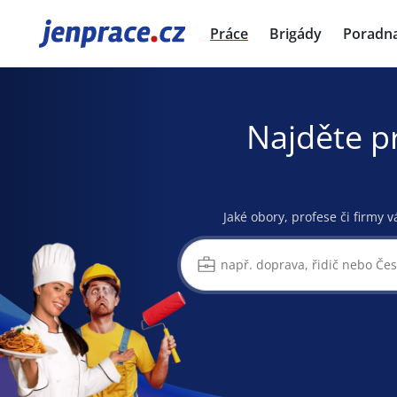
JenPráce.cz
Práce
Brigády
Poradn
Najděte p
Jaké obory, profese či firmy v