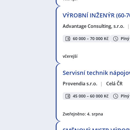
VÝROBNÍ INŽENÝR (60-70
Advantage Consulting, s.r.o.
|
60 000 – 70 000 Kč
Plný
včerejší
Servisní technik nápoj
Provendia s.r.o.
|
Celá ČR
45 000 – 60 000 Kč
Plný
Zveřejněno: 4. srpna