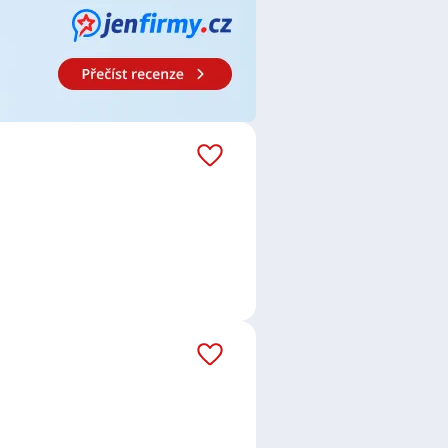
ce
,
Fakturant / Fakturantka
,
Office
erátorka
,
Telefonní prodejce /
ecialistka v pojišťovnictví
,
Kuchař
 Prodavačka
,
Obsluha strojů
,
ník / Zednice
,
Mechanik /
stra
,
Kontrolor / Kontrolorka
,
nstruktérka
,
Elektrotechnik /
ktrikář / Elektrikářka
,
Servisní
n
,
Specialista / specialistka kvality
,
v
,
Praha
,
Mladá Boleslav
,
Nové
hlavy, Kladno
,
Rudná, okres
v, Praha
,
Beroun
,
Braník, Praha
,
ce, okres Praha-východ
,
Praha
,
Čakovice, Praha
,
Horní