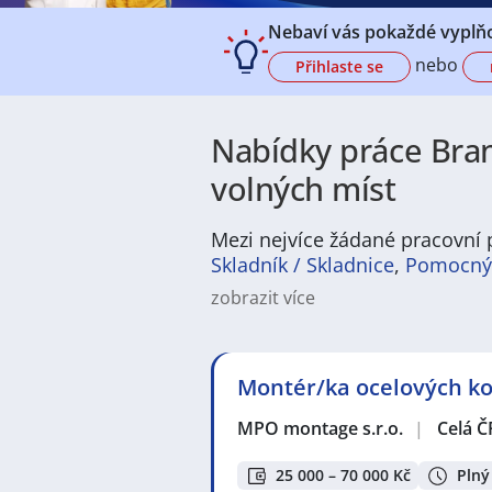
Nebaví vás pokaždé vyplňo
nebo
Přihlaste se
Nabídky práce Bran
volných míst
Mezi nejvíce žádané pracovní 
Skladník / Skladnice
,
Pomocný 
zobrazit více
Práce v Brandýse nad Labem-Staré B
velká poptávka po zaměstnancích v
obchodu či službách, které souvis
Montér/ka ocelových kon
na plný úvazek, tak i brigády nebo
potřebami.
MPO montage s.r.o.
|
Celá Č
Brandýs nad Labem-Stará Boleslav
města. Typická je zde klidná atmo
25 000 – 70 000 Kč
Plný
dostupnost škol, obchodů, zdravot