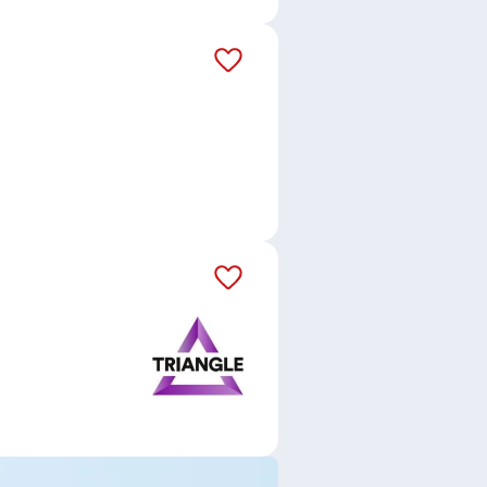
stnancích. Jen za poslední týden
covních agentur. Za poslední
ráci!
áš email dostávejte aktuální
 zahraniční právnické osoby
,
4Life
ateriály, spol. s r.o.
,
Grafton
.
,
STAEG, spol. s r.o.
,
MarkZPro
.o.
,
HR Direct s.r.o.
,
Cayamant
DSKA Špork s.r.o.
,
DOFEK
.s.
,
DAILY CONNECT s.r.o.
,
r.o.
,
O2 Czech Republic a.s.
,
 Czech vzdělávání s.r.o.
,
Mankato
ERVICE s.r.o.
,
Flying accountant
.r.o.
,
Tudos Solution s.r.o.
,
.
,
Zebří oko s.r.o.
,
SYNERGIE
.
,
Teta drogerie a lékárny ČR
AKRO Cash & Carry ČR s.r.o.
,