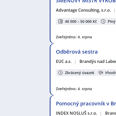
SMĚNOVÝ MISTR VÝROBY 
Advantage Consulting, s.r.o.
|
40 000 – 50 000 Kč
Plný
Zveřejněno: 4. srpna
Odběrová sestra
EUC a.s.
|
Brandýs nad Labe
Zkrácený úvazek
Vhodn
Zveřejněno: 4. srpna
Pomocný pracovník v Br
INDEX NOSLUŠ s.r.o.
|
Brand