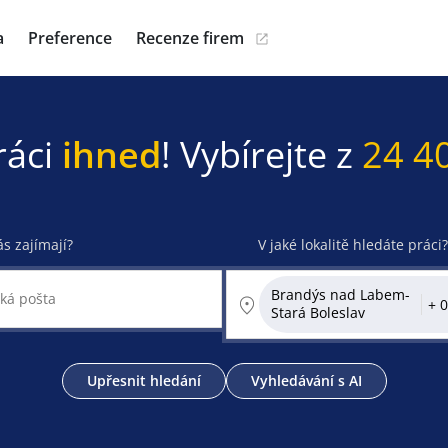
a
Preference
Recenze firem
ráci
ihned
! Vybírejte z
24 4
ás zajímají?
V jaké lokalitě hledáte práci?
Brandýs nad Labem-
Stará Boleslav
Upřesnit hledání
Vyhledávání s AI